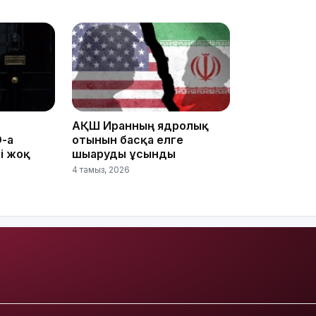
11:19
АҚШ Иранның ядролық
-ға
отынын басқа елге
і жоқ
шығаруды ұсынды
4 тамыз, 2026
11:17