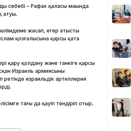
ың себебі – Рафах қаласы маңында
13:22
 атуы.
әлімдеме жасап, егер атысты
Ислам қозғалысына қарсы қатаң
.
13:05
рі қару қолдану және танкіге қарсы
сқан Израиль армиясының
п ретінде израильдік артиллерия
12:31
рді.
ісімге тағы да қауіп төндіріп отыр.