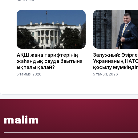
АҚШ жаңа тарифтерінің
Залужный: Әзірге
жаһандық сауда бағытына
Украинаның НАТО
ықпалы қалай?
қосылу мүмкіндіг
5 тамыз, 2026
5 тамыз, 2026
malim