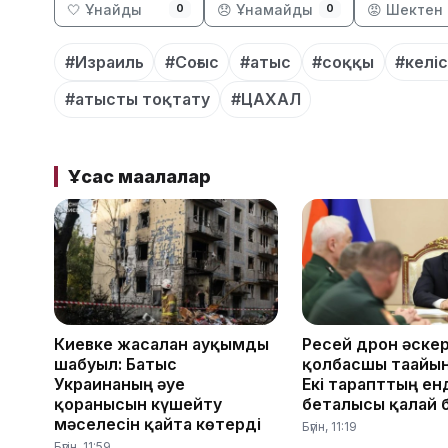
🤍 Ұнайды
😞 Ұнамайды
😡 Шектен 
0
0
#Израиль
#Соғыс
#атыс
#соққы
#келіс
#атысты тоқтату
#ЦАХАЛ
Ұқсас мақалалар
Киевке жасалған ауқымды
Ресей дрон әскер
шабуыл: Батыс
қолбасшы тағайы
Украинаның әуе
Екі тарапттың енд
қорғанысын күшейту
беталысы қалай 
мәселесін қайта көтерді
Бүгін, 11:19
Бүгін, 11:59