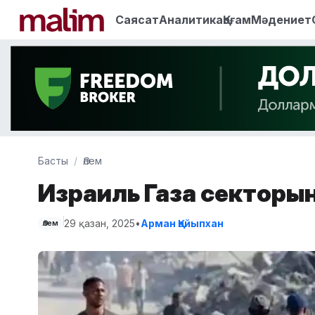
Саясат
Аналитика
Қоғам
Мәдениет
Басты
Әлем
Израиль Газа секторын
29 қазан, 2025
•
Арман Қайыпхан
Әлем