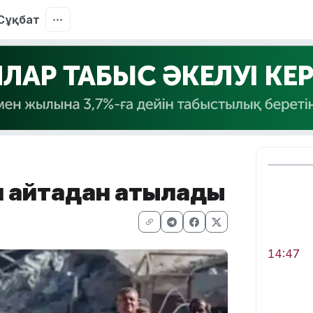
Сұқбат
 қайтадан атқылады
14:47