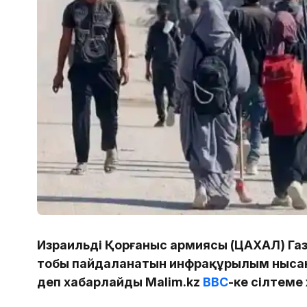
Израильдің Қорғаныс армиясы (ЦАХАЛ) Газ
тобы пайдаланатын инфрақұрылым ныса
деп хабарлайды Malim.kz
ВВС
-ке сілтеме