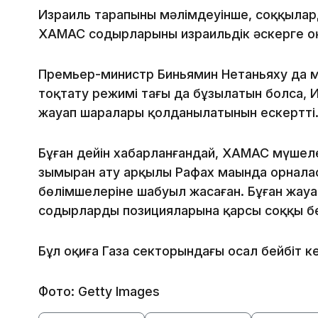
Израиль тарапының мәлімдеуінше, соққылард
ХАМАС содырларының израильдік әскерге оқ
Премьер-министр Биньямин Нетаньяху да м
тоқтату режимі тағы да бұзылатын болса, 
жауап шаралары қолданылатынын ескертті
Бұған дейін хабарланғандай, ХАМАС мүшеле
зымыран ату арқылы Рафах маңында орнала
бөлімшелеріне шабуыл жасаған. Бұған жауа
содырлардың позицияларына қарсы соққы бе
Бұл оқиға Газа секторындағы осал бейбіт кел
Фото: Getty Images