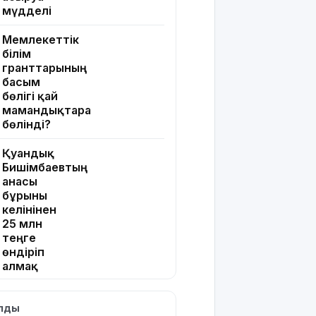
мүдделі
Мемлекеттік
білім
гранттарының
басым
бөлігі қай
мамандықтарға
бөлінді?
Қуандық
Бишімбаевтың
анасы
бұрынғы
келінінен
25 млн
теңге
өндіріп
алмақ
Іздеуде
ылды
жүрген