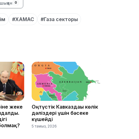
шыққан
0
11:59
ім
#ХАМАС
#Газа секторы
11:33
іне жеке
Оңтүстік Кавказдағы көлік
ндалды.
дәліздері үшін бәсеке
ігі
күшейді
болмақ?
5 тамыз, 2026