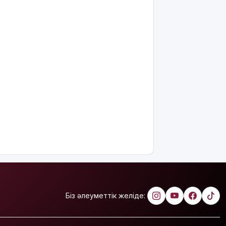
қолбасшы
тағайындалды.
Екі
тарапттың
ендігі
беталысы
қалай
болмақ?
"Әке-
шешесі бас
тартпақ
болған":
Джеки Чан
туралы сіз
білмейтін
10 қызық
дерек
Біз әлеуметтік желіде:
МӘМС:
қаржының
тиімді