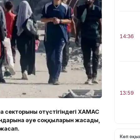
14:36
13:59
а секторының оңтүстігіндегі ХАМАС
ндарына әуе соққыларын жасады,
 жасап.
Көп оқ