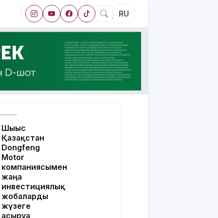
RU
Шығыс
Қазақстан
Dongfeng
Motor
компаниясымен
жаңа
инвестициялық
жобаларды
жүзеге
асыруға