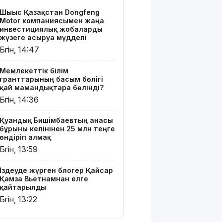
блогер
Шығыс Қазақстан Dongfeng
Қайсар
Motor компаниясымен жаңа
Қамза
инвестициялық жобаларды
Вьетнамнан
жүзеге асыруға мүдделі
елге
Бүгін, 14:47
қайтарылды
Мемлекеттік білім
Тамыздың
гранттарының басым бөлігі
басты
қай мамандықтарға бөлінді?
кинопремьераларымен
Бүгін, 14:36
таныссыз
ба?
Қуандық Бишімбаевтың анасы
бұрынғы келінінен 25 млн теңге
Астротуризмнің
өндіріп алмақ
астанасына
Бүгін, 13:59
айналды
Іздеуде жүрген блогер Қайсар
Киевке
Қамза Вьетнамнан елге
жасалған
қайтарылды
ауқымды
Бүгін, 13:22
шабуыл:
Батыс