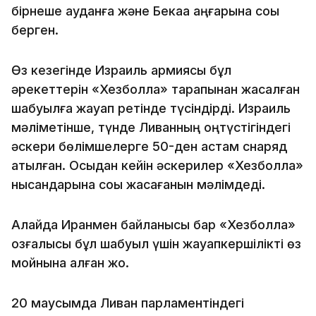
бірнеше ауданға және Бекаа аңғарына соққы
берген.
Өз кезегінде Израиль армиясы бұл
әрекеттерін «Хезболла» тарапынан жасалған
шабуылға жауап ретінде түсіндірді. Израиль
мәліметінше, түнде Ливанның оңтүстігіндегі
әскери бөлімшелерге 50-ден астам снаряд
атылған. Осыдан кейін әскерилер «Хезболла»
нысандарына соққы жасағанын мәлімдеді.
Алайда Иранмен байланысы бар «Хезболла»
қозғалысы бұл шабуыл үшін жауапкершілікті өз
мойнына алған жоқ.
20 маусымда Ливан парламентіндегі