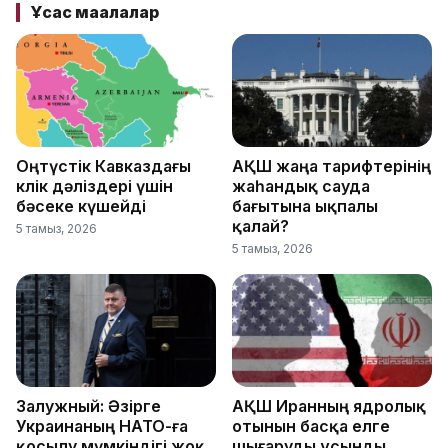
Ұқсас мақалалар
Оңтүстік Кавказдағы
АҚШ жаңа тарифтерінің
көлік дәліздері үшін
жаһандық сауда
бәсеке күшейді
бағытына ықпалы
қалай?
5 тамыз, 2026
5 тамыз, 2026
Залужный: Әзірге
АҚШ Иранның ядролық
Украинаның НАТО-ға
отынын басқа елге
қосылу мүмкіндігі жоқ
шығаруды ұсынды