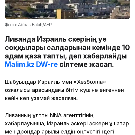
Фото: Abbas Fakih/AFР
Ливанда Израиль әскерінің әуе
соққылары салдарынан кемінде 10
адам қаза тапты, деп хабарлайды
Malim.kz
DW-ге
сілтеме жасап.
Шабуылдар Израиль мен «Хезболла»
қозғалысы арасындағы бітім күшіне енгеннен
кейін көп ұзамай жасалған.
Ливанның ұлттық NNA агенттігінің
хабарлауынша, Израиль әскері әскери ұшақтар
мен дрондар арқылы елдің оңтүстігіндегі