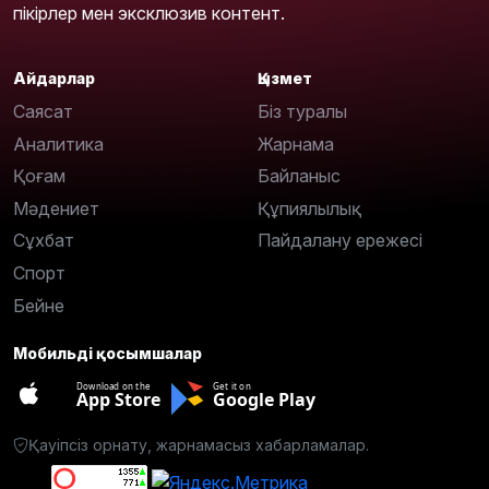
пікірлер мен эксклюзив контент.
Айдарлар
Қызмет
Саясат
Біз туралы
Аналитика
Жарнама
Қоғам
Байланыс
Мәдениет
Құпиялылық
Сұхбат
Пайдалану ережесі
Спорт
Бейне
Мобильді қосымшалар
Download on the
Get it on
App Store
Google Play
Қауіпсіз орнату, жарнамасыз хабарламалар.