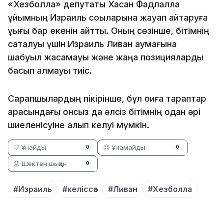
«Хезболла» депутаты Хасан Фадлалла
ұйымның Израиль соққыларына жауап қайтаруға
құқығы бар екенін айтты. Оның сөзінше, бітімнің
сақталуы үшін Израиль Ливан аумағына
шабуыл жасамауы және жаңа позицияларды
басып алмауы тиіс.
Сарапшылардың пікірінше, бұл оқиға тараптар
арасындағы онсыз да әлсіз бітімнің одан әрі
шиеленісуіне алып келуі мүмкін.
🤍 Ұнайды
😞 Ұнамайды
0
0
😡 Шектен шыққан
0
#Израиль
#келіссөз
#Ливан
#Хезболла