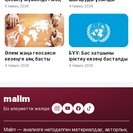
5 тамыз, 2026
4 тамыз, 2026
Әлем жаңа геосаяси
БҰҰ: Бас хатшыны
кезеңге аяқ басты
іріктеу кезеңі басталды
4 тамыз, 2026
4 тамыз, 2026
malim
Біз әлеуметтік желіде:
Malim — анализге негізделген материалдар, авторлық