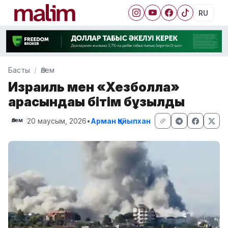
RU
Басты
Әлем
Израиль мен «Хезболла»
арасындағы бітім бұзылды
20 маусым, 2026
•
Арман Қайыпхан
Әлем