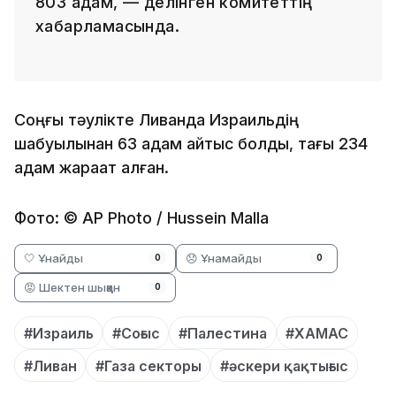
803 адам, — делінген комитеттің
хабарламасында.
Соңғы тәулікте Ливанда Израильдің
шабуылынан 63 адам қайтыс болды, тағы 234
адам жарақат алған.
Фото: © AP Photo / Hussein Malla
🤍 Ұнайды
😞 Ұнамайды
0
0
😡 Шектен шыққан
0
#Израиль
#Соғыс
#Палестина
#ХАМАС
#Ливан
#Газа секторы
#әскери қақтығыс