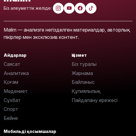
Біз әлеуметтік желіде:
Malim — анализге негізделген материалдар, авторлық
пікірлер мен эксклюзив контент.
Айдарлар
Қызмет
Саясат
Біз туралы
Аналитика
Жарнама
Қоғам
Байланыс
Мәдениет
Құпиялылық
Сұхбат
Пайдалану ережесі
Спорт
Бейне
Мобильді қосымшалар