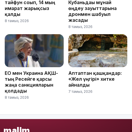
тайфун соғып, 14 мың
Кубаньдағы мұнай
ғимарат жарықсыз
өңдеу зауыттарына
қалды
дронмен шабуыл
жасады
8 тамыз, 2026
8 тамыз, 2026
ЕО мен Украина АҚШ-
Аптаптан қашқандар:
тың Ресейге қарсы
«Жел үңгірі» хитке
жаңа санкцияларын
айналды
қолдады
7 тамыз, 2026
8 тамыз, 2026
malim