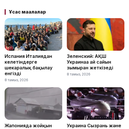
Ұқсас мақалалар
Испания Италиядан
Зеленский: АҚШ
келетіндерге
Украинаға ай сайын
шекаралық бақылау
зымыран жеткізеді
енгізді
8 тамыз, 2026
8 тамыз, 2026
Жапонияда жойқын
Украина Сызрань және