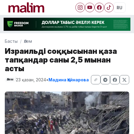
RU
Басты
Әлем
Израильдің соққысынан қаза
тапқандар саны 2,5 мыңнан
асты
23 қазан, 2024
•
Мадина Қайнарова
Әлем