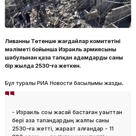
Ливанның Төтенше жағдайлар комитетінің
мәліметі бойынша Израиль армиясының
шабулынан қаза тапқан адамдардың саны
бір жылда 2530-ға жеткен.
Бұл туралы РИА Новости басылымы жазды.
- Израиль соққы жасай бастаған уақыттан
бері қаза тапқандардың жалпы саны
2530–ға жетті, жарақат алғандар - 11