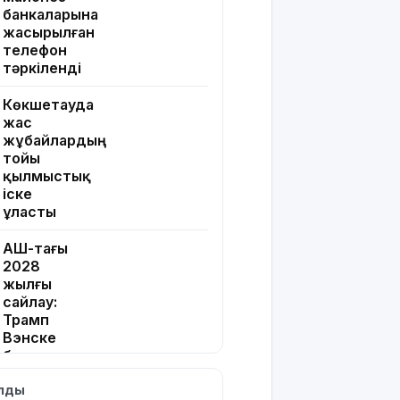
банкаларына
жасырылған
телефон
тәркіленді
Көкшетауда
жас
жұбайлардың
тойы
қылмыстық
іске
ұласты
АҚШ-тағы
2028
жылғы
сайлау:
Трамп
Вэнске
басымдық
бере
ылды
бастады