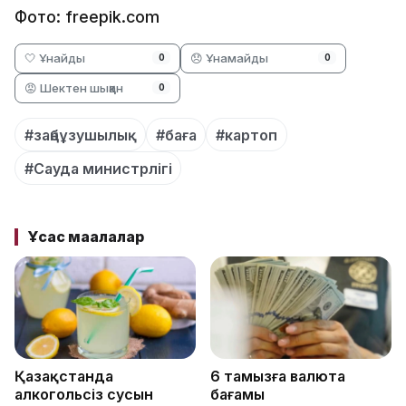
Фото: freepik.com
🤍 Ұнайды
😞 Ұнамайды
0
0
😡 Шектен шыққан
0
#заңбұзушылық
#баға
#картоп
#Сауда министрлігі
Ұқсас мақалалар
Қазақстанда
6 тамызға валюта
алкогольсіз сусын
бағамы