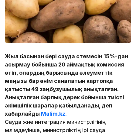
Жыл басынан бері сауда үстемесін 15%-дан
асырмау бойынша 20 аймақтық комиссия
өтіп, олардың барысында әлеуметтік
маңызы бар өнім саналатын картопқа
қатысты 49 заңбұзушылық анықталған.
Анықталған барлық дерек бойынша тиісті
әкімшілік шаралар қабылданады, деп
хабарлайды
Malim.kz.
Сауда және интеграция министрлігінің
мәлімдеуінше, министрліктің ірі сауда