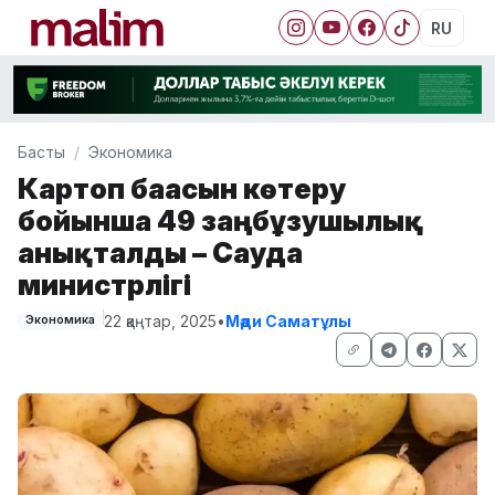
RU
Басты
Экономика
Картоп бағасын көтеру
бойынша 49 заңбұзушылық
анықталды – Сауда
министрлігі
22 қаңтар, 2025
•
Мәди Саматұлы
Экономика