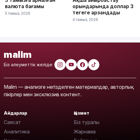
валюта бағамы
орындарында доллар 3
теңгеге арзандады
5 тамыз, 2026
4 тамыз, 2026
malim
Біз әлеуметтік желіде:
Malim — анализге негізделген материалдар, авторлық
пікірлер мен эксклюзив контент.
Айдарлар
Қызмет
Саясат
Біз туралы
Аналитика
Жарнама