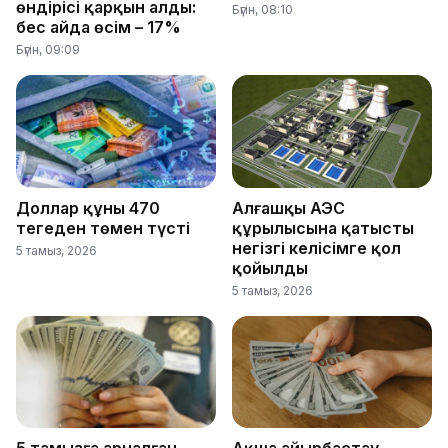
өндірісі қарқын алды:
Бүгін, 08:10
бес айда өсім – 17%
Бүгін, 09:09
Доллар құны 470
Алғашқы АЭС
теңгеден төмен түсті
құрылысына қатысты
негізгі келісімге қол
5 тамыз, 2026
қойылды
5 тамыз, 2026
5 тамызға арналған
Ақша айырбастау