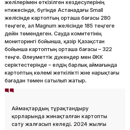
желілерімен өткізілген кездесулерінің
нәтижесінде, бүгінде Астанадағы Small
желісінде картоптың орташа бағасы 280
теңгеге, ал Magnum желісінде 185 теңгеге
дейін төмендеген. Сауда комитетінің
мониторингі бойынша, қазір Қазақстан
бойынша картоптың орташа бағасы – 322
теңге. Әлеуметтік дүкендер мен ӘКК
серіктестерінде – елдің барлық аймағында
картоптың көлемі жеткілікті және нарықтағы
бағадан төмен сатылып жатыр.
Аймақтардың тұрақтандыру
қорларында жинақталған картопты
сату жалғасып келеді. 2024 жылғы