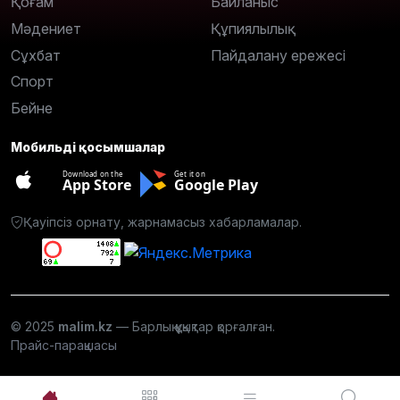
Қоғам
Байланыс
Мәдениет
Құпиялылық
Сұхбат
Пайдалану ережесі
Спорт
Бейне
Мобильді қосымшалар
Download on the
Get it on
App Store
Google Play
Қауіпсіз орнату, жарнамасыз хабарламалар.
© 2025
malim.kz
— Барлық құқықтар қорғалған.
Прайс-парақшасы