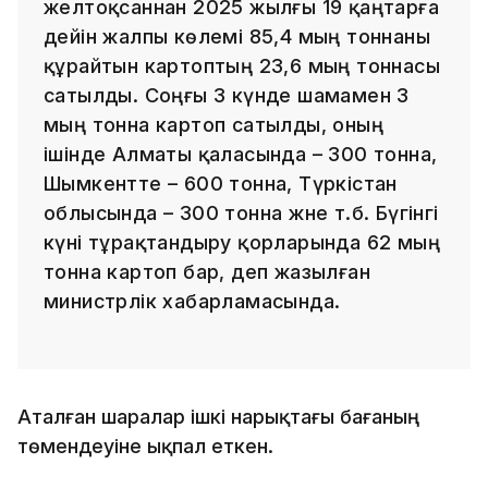
желтоқсаннан 2025 жылғы 19 қаңтарға
дейін жалпы көлемі 85,4 мың тоннаны
құрайтын картоптың 23,6 мың тоннасы
сатылды. Соңғы 3 күнде шамамен 3
мың тонна картоп сатылды, оның
ішінде Алматы қаласында – 300 тонна,
Шымкентте – 600 тонна, Түркістан
облысында – 300 тонна және т.б. Бүгінгі
күні тұрақтандыру қорларында 62 мың
тонна картоп бар, деп жазылған
министрлік хабарламасында.
Аталған шаралар ішкі нарықтағы бағаның
төмендеуіне ықпал еткен.