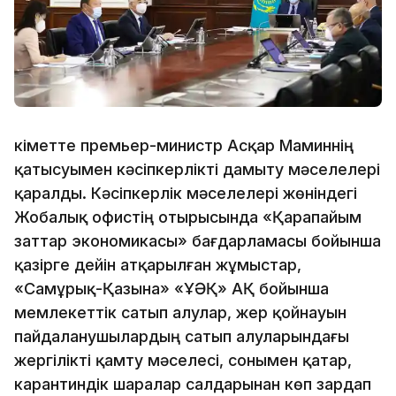
Үкіметте премьер-министр Асқар Маминнің
қатысуымен кәсіпкерлікті дамыту мәселелері
қаралды. Кәсіпкерлік мәселелері жөніндегі
Жобалық офистің отырысында «Қарапайым
заттар экономикасы» бағдарламасы бойынша
қазірге дейін атқарылған жұмыстар,
«Самұрық-Қазына» «ҰӘҚ» АҚ бойынша
мемлекеттік сатып алулар, жер қойнауын
пайдаланушылардың сатып алуларындағы
жергілікті қамту мәселесі, сонымен қатар,
карантиндік шаралар салдарынан көп зардап