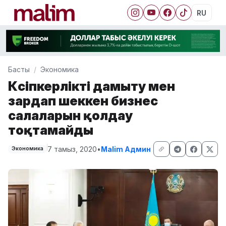
RU
Басты
Экономика
Кәсіпкерлікті дамыту мен
зардап шеккен бизнес
салаларын қолдау
тоқтамайды
7 тамыз, 2020
•
Malim Админ
Экономика