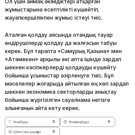
Ол үшін аймақ әкімдіктері атқарған
жұмыстарына есептілікті күшейтіп,
жауапкершілікпен жұмыс істеуі тиіс.
Аталған қолдау аясында отандық тауар
өндірушілерді қолдау да жалғасын табуы
керек. Бұл тарапта «Самұрық Қазына» мен
«Атамекен» арқылы екі апта ішінде зардап
шеккен кәсіпкерлерді қолдауды күшейту
бойынша ұсыныстар әзірленуге тиіс. Бұл
мәселелер жоғарыда айтылған ең көп зардап
шеккен экономика секторларды анықтау
бойынша жүргізілген сауалнама негізге
алынғанын айта кету керек.
🤍 Ұнайды
😞 Ұнамайды
0
0
😡 Шектен шыққан
0