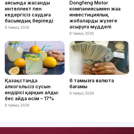
аясында жасанды
Dongfeng Motor
интеллект пен
компаниясымен жаңа
кедергісіз саудаға
инвестициялық
басымдық беріледі
жобаларды жүзеге
асыруға мүдделі
6 тамыз, 2026
6 тамыз, 2026
Қазақстанда
6 тамызға валюта
алкогольсіз сусын
бағамы
өндірісі қарқын алды:
6 тамыз, 2026
бес айда өсім – 17%
6 тамыз, 2026