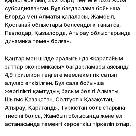
қарастырылып, 292 млрд теңгеге 1628 жоба
субсидияланған. Бұл бағдарлама бойынша
Елорда мен Алматы қалалары, Жамбыл,
Қостанай облыстары белсенділік танытса,
Павлодар, Қызылорда, Атырау облыстарында
динамика төмен болған.
Қаңтар мен шілде аралығында «қарапайым
заттар экономикасы» бағдарламасы аясында
4,9 триллион теңгеге мемлекеттік сатып
алулар өткізілген. Бұл сала бойынша
жергілікті қамтудың басым бөлігі Алматы,
Шығыс Қазақстан, Солтүстік Қазақстан,
Атырау, Қарағанды, Түркістан облыстарына
тиесілі болса, Жамбыл облысында және ел
астанасында төменгі көрсеткіш тіркеліп отыр.