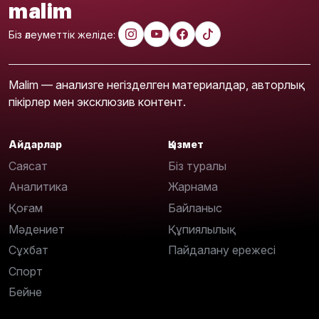
malim
Біз әлеуметтік желіде:
Malim — анализге негізделген материалдар, авторлық
пікірлер мен эксклюзив контент.
Айдарлар
Қызмет
Саясат
Біз туралы
Аналитика
Жарнама
Қоғам
Байланыс
Мәдениет
Құпиялылық
Сұхбат
Пайдалану ережесі
Спорт
Бейне