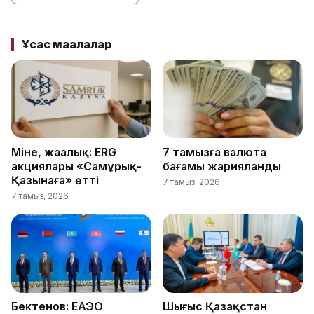
Ұқсас мақалалар
Міне, жаңалық: ERG
7 тамызға валюта
акциялары «Самұрық-
бағамы жарияланды
Қазынаға» өтті
7 тамыз, 2026
7 тамыз, 2026
Бектенов: ЕАЭО
Шығыс Қазақстан