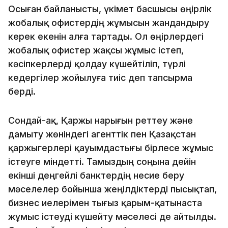
Осыған байланысты, үкімет басшысы өңірлік
жобалық офистердің жұмысын жандандыру
керек екенін алға тартады. Ол өңірлердегі
жобалық офистер жақсы жұмыс істеп,
кәсіпкерлерді қолдау күшейтіліп, түрлі
кедергілер жойылуға тиіс деп тапсырма
берді.
Сондай-ақ, Қаржы нарығын реттеу және
дамыту жөніндегі агенттік пен Қазақстан
қаржыгерлері қауымдастығы бірлесе жұмыс
істеуге міндетті. Тамыздың соңына дейін
екінші деңгейлі банктердің несие беру
мәселелер бойынша жеңілдіктерді пысықтап,
бизнес иелерімен тығыз қарым-қатынаста
жұмыс істеуді күшейту мәселесі де айтылды.