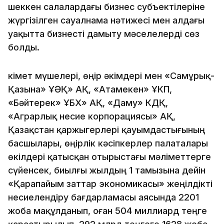
шеккен салалардағы бизнес субъектілеріне
жүргізілген сауалнама нәтижесі мен алдағы
уақытта бизнесті дамыту мәселелерді сөз
болды.
Үкімет мүшелері, өңір әкімдері мен «Самұрық-
Қазына» ҰӘҚ» АҚ, «Атамекен» ҰКП,
«Бәйтерек» ҰБХ» АҚ, «Даму» КДҚ,
«Аграрлық несие корпорациясы» АҚ,
Қазақстан қаржыгерлері қауымдастығының
басшылары, өңірлік кәсіпкерлер палаталары
өкілдері қатысқан отырыстағы мәліметтерге
сүйенсек, биылғы жылдың 1 тамызына дейін
«Қарапайым заттар экономикасы» жеңілдікті
несиелендіру бағдарламасы аясында 2201
жоба мақұлданып, оған 504 миллиард теңге