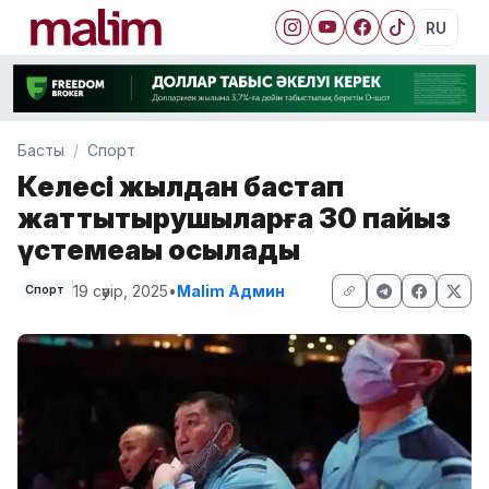
RU
Басты
Спорт
Келесі жылдан бастап
жаттықтырушыларға 30 пайыз
үстемеақы қосылады
19 сәуір, 2025
•
Malim Админ
Спорт