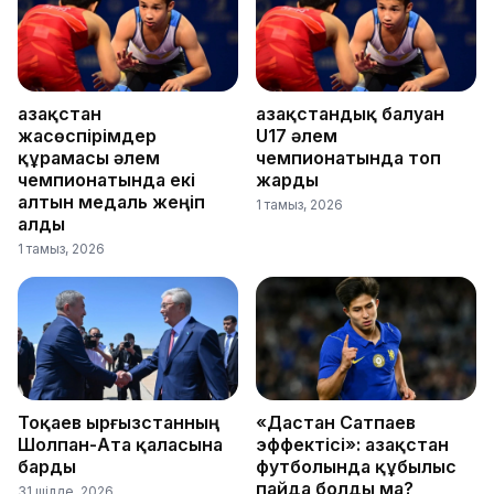
Қазақстан
Қазақстандық балуан
жасөспірімдер
U17 әлем
құрамасы әлем
чемпионатында топ
чемпионатында екі
жарды
алтын медаль жеңіп
1 тамыз, 2026
алды
1 тамыз, 2026
Тоқаев Қырғызстанның
«Дастан Сатпаев
Шолпан-Ата қаласына
эффектісі»: Қазақстан
барды
футболында құбылыс
пайда болды ма?
31 шілде, 2026