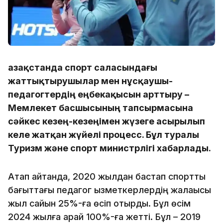
Қазақстанда спорт саласындағы
жаттықтырушылар мен нұсқаушы-
педагогтердің еңбекақысын арттыру –
Мемлекет басшысының тапсырмасына
сәйкес кезең-кезеңімен жүзеге асырылып
келе жатқан жүйелі процесс. Бұл туралы
Туризм және спорт министрлігі хабарлады.
Атап айтқанда, 2020 жылдан бастап спорттық
бағыттағы педагог қызметкерлердің жалақысы
жыл сайын 25%-ға өсіп отырды. Бұл өсім
2024 жылға қарай 100%-ға жетті. Бұл – 2019