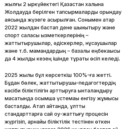
жылғы 2 қыркүйектегі Қазақстан халқына
Жолдауда берілген тапсырмаларды орындау
аясында жүзеге асырылған. Сонымен қатар
2022 жылдан бастап дене шынықтыру және
спорт саласы қызметкерлерінің –
жаттықтырушылар, әдіскерлер, нұсқаушылар
және т.б. мамандардың – базалық еңбекақысы
да 4 жылдық кезең ішінде тұрақты өсіп келеді.
2025 жылы бұл көрсеткіш 100%-ға жетті.
Бұдан бөлек, жаттықтырушы-педагогтердің
кәсіби біліктілігін арттыруға ынталандыру
мақсатында қосымша үстемақы енгізу жұмысы
басталды. Атап айтқанда, ұлттық
стандарттарға сай оқу-жаттығу процесін
жүргізіп, арнайы біліктілік тестінен өткен