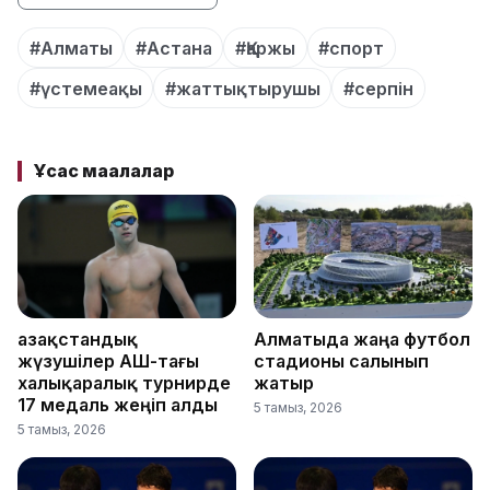
#Алматы
#Астана
#Қаржы
#спорт
#үстемеақы
#жаттықтырушы
#серпін
Ұқсас мақалалар
Қазақстандық
Алматыда жаңа футбол
жүзушілер АҚШ-тағы
стадионы салынып
халықаралық турнирде
жатыр
17 медаль жеңіп алды
5 тамыз, 2026
5 тамыз, 2026