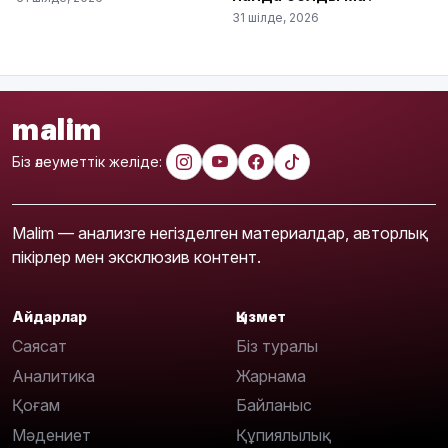
31 шілде, 2026
malim
Біз әлеуметтік желіде:
Malim — анализге негізделген материалдар, авторлық
пікірлер мен эксклюзив контент.
Айдарлар
Қызмет
Саясат
Біз туралы
Аналитика
Жарнама
Қоғам
Байланыс
Мәдениет
Құпиялылық