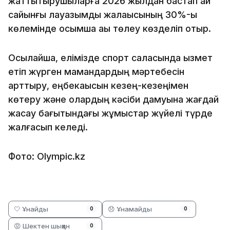
жаттықтырушыларға 2026 жылдан бастап ай
сайынғы лауазымдық жалақысының 30%-ы
көлемінде қосымша ақы төлеу көзделіп отыр.
Осылайша, елімізде спорт саласында қызмет
етіп жүрген мамандардың мәртебесін
арттыру, еңбекақысын кезең-кезеңімен
көтеру және олардың кәсіби дамуына жағдай
жасау бағытындағы жұмыстар жүйелі түрде
жалғасып келеді.
Фото: Оlympic.kz
🤍 Ұнайды
😞 Ұнамайды
0
0
😡 Шектен шыққан
0