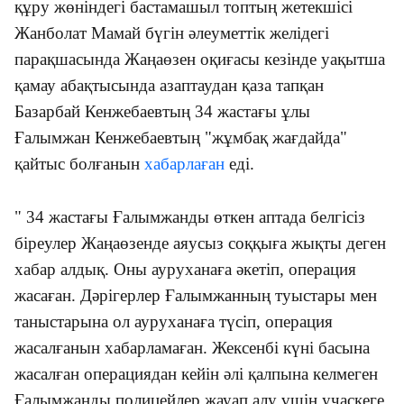
құру жөніндегі бастамашыл топтың жетекшісі
Жанболат Мамай бүгін әлеуметтік желідегі
парақшасында
Жаңаөзен оқиғасы кезінде уақытша
қамау абақтысында азаптаудан қаза тапқан
Базарбай Кенжебаевтың 34 жастағы ұлы
Ғалымжан Кенжебаевтың "жұмбақ жағдайда"
қайтыс болғанын
хабарлаған
еді.
" 34 жастағы Ғалымжанды өткен аптада белгісіз
біреулер Жаңаөзенде аяусыз соққыға жықты деген
хабар алдық. Оны ауруханаға әкетіп, операция
жасаған. Дәрігерлер Ғалымжанның туыстары мен
таныстарына ол ауруханаға түсіп, операция
жасалғанын хабарламаған. Жексенбі күні басына
жасалған операциядан кейін әлі қалпына келмеген
Ғалымжанды полицейлер жауап алу үшін учаскеге