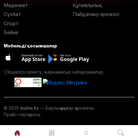
Мәдениет
Құпиялылық
Сұхбат
Пайдалану ережесі
Спорт
Бейне
Мобильді қосымшалар
Download on the
Get it on
App Store
Google Play
Қауіпсіз орнату, жарнамасыз хабарламалар.
© 2025
malim.kz
— Барлық құқықтар қорғалған.
Прайс-парақшасы