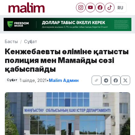
RU
Басты
Сұқбат
Кенжебаевтың өліміне қатысты
полиция мен Мамайдың сөзі
қабыспайды
1 шілде, 2021
•
Malim Админ
Сұқбат