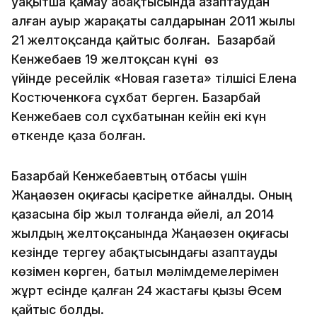
уақытша қамау абақтысында азаптаудан
алған ауыр жарақаты салдарынан 2011 жылы
21 желтоқсанда қайтыс болған. Базарбай
Кенжебаев 19 желтоқсан күні өз
үйінде ресейлік «Новая газета» тілшісі Елена
Костюченкоға сұхбат берген. Базарбай
Кенжебаев сол сұхбатынан кейін екі күн
өткенде қаза болған.
Базарбай Кенжебаевтың отбасы үшін
Жаңаөзен оқиғасы қасіретке айналды. Оның
қазасына бір жыл толғанда әйелі, ал 2014
жылдың желтоқсанында Жаңаөзен оқиғасы
кезінде тергеу абақтысындағы азаптауды
көзімен көрген, батыл мәлімдемелерімен
жұрт есінде қалған 24 жастағы қызы Әсем
қайтыс болды.