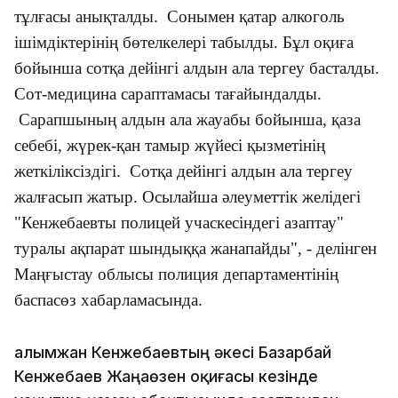
тұлғасы анықталды. Сонымен қатар алкоголь
ішімдіктерінің бөтелкелері табылды. Бұл оқиға
бойынша сотқа дейінгі алдын ала тергеу басталды.
Сот-медицина сараптамасы тағайындалды.
Сарапшының алдын ала жауабы бойынша, қаза
себебі, жүрек-қан тамыр жүйесі қызметінің
жеткіліксіздігі. Сотқа дейінгі алдын ала тергеу
жалғасып жатыр. Осылайша әлеуметтік желідегі
"Кенжебаевты полицей учаскесіндегі азаптау"
туралы ақпарат шындыққа жанапайды", - делінген
Маңғыстау облысы полиция департаментінің
баспасөз хабарламасында.
Ғалымжан Кенжебаевтың әкесі Базарбай
Кенжебаев Жаңаөзен оқиғасы кезінде