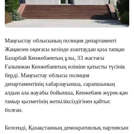
Маңғыстау облысының полиция департаменті
Жаңаөзен оқиғасы кезінде азаптаудан қаза тапқан
Базарбай Кенжебаевтың ұлы, 33 жастағы
Ғалымжан Кенжебаевтың өліміне қатысты түсінік
берді. Маңғыстау облысы полиция
департаментінің хабарлауынша, сарапшының
алдын ала жауабы бойынша, Кенжебаев жүрек-қан
тамыр қызметінің жеткіліксіздігінен қайтыс
болған.
Белсенді, Қазақстанның демократиялық партиясын