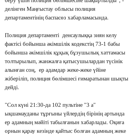
беру үшін полиция бөлімшесіне шақыртылды", -
делінген Маңғыстау облысы полиция
департаментінің баспасөз хабарламасында.
Полиция департаменті денсаулыққа зиян келу
фактісі бойынша әкімшілік кодекстің 73-1 бабы
бойынша әкімшілік құқық бұзушылық хаттамасы
толтырылып, жанжалға қатысушылардан түсінік
алынған соң, ер адамдар жеке-жеке үйіне
жіберіліп, полиция бөлімшесі ғимаратынан шықты
дейді.
"Сол күні 21:30-да 102 пультіне "3 а"
ықшамауданы тұрғыны үйлердің бірінің артында
ер адамның мәйіті табылғанын хабарлады. Оқиға
орнын қарау кезінде қайтыс болған адамның жеке