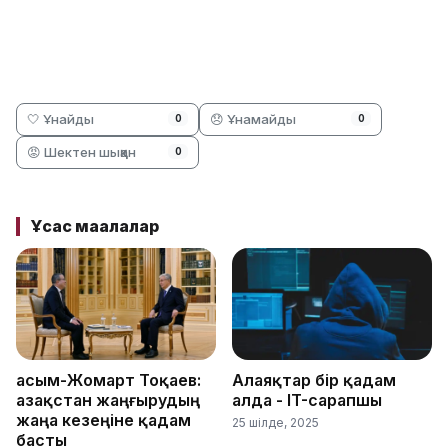
🤍 Ұнайды
😞 Ұнамайды
0
0
😡 Шектен шыққан
0
Ұқсас мақалалар
Қасым-Жомарт Тоқаев:
Алаяқтар бір қадам
Қазақстан жаңғырудың
алда - IT-сарапшы
жаңа кезеңіне қадам
25 шілде, 2025
басты