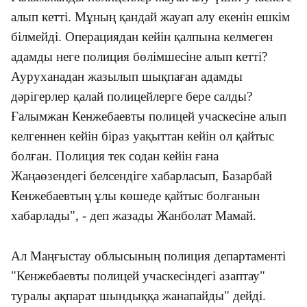
алып кетті. Мұның қандай жауап алу екенін ешкім
білмейді. Операциядан кейін қалпына келмеген
адамды неге полиция бөлімшесіне алып кетті?
Ауруханадан жазылып шықпаған адамды
дәрігерлер қалай полицейлерге бере салды?
Ғалымжан Кенжебаевты полицей учаскесіне алып
келгеннен кейін біраз уақыттан кейін ол қайтыс
болған. Полиция тек содан кейін ғана
Жаңаөзендегі белсендіге хабарласып, Базарбай
Кенжебаевтың ұлы көшеде қайтыс болғанын
хабарлады", - деп жазады Жанболат Мамай.
Ал Маңғыстау облысының полиция департаменті
"Кенжебаевты полицей учаскесіндегі азаптау"
туралы ақпарат шындыққа жанапайды" дейді.