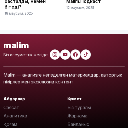
басталды, немен
Malim.Подкаст
бітеді?
12 маусым, 2025
18 маусым, 2025
malim
Біз әлеуметтік желіде:
Malim — анализге негізделген материалдар, авторлық
пікірлер мен эксклюзив контент.
Айдарлар
Қызмет
Саясат
Біз туралы
Аналитика
Жарнама
Қоғам
Байланыс