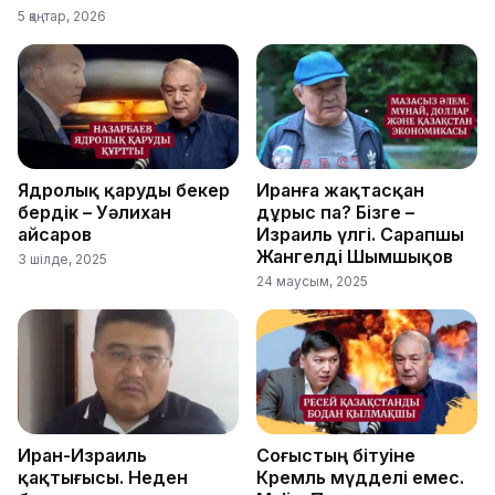
5 қаңтар, 2026
Ядролық қаруды бекер
Иранға жақтасқан
бердік – Уәлихан
дұрыс па? Бізге –
Қайсаров
Израиль үлгі. Сарапшы
Жангелді Шымшықов
3 шілде, 2025
24 маусым, 2025
Иран-Израиль
Соғыстың бітуіне
қақтығысы. Неден
Кремль мүдделі емес.