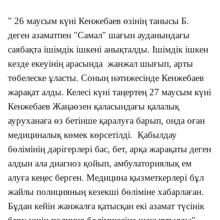
" 26 маусым күні Кенжебаев өзінің танысы Б.
деген азаматпен "Самал" шағын ауданындағы
саябақта ішімдік ішкені анықталды. Ішімдік ішкен
кезде екеуінің арасында жанжал шығып, арты
төбелеске ұласты. Соның нәтижесінде Кенжебаев
жарақат алды. Келесі күні таңертең 27 маусым күні
Кенжебаев Жаңаөзен қаласындағы қалалық
ауруханаға өз бетінше қаралуға барып, онда оған
медициналық көмек көрсетілді. Қабылдау
бөлімінің дәрігерлері бас, бет, арқа жарақаты деген
алдын ала диагноз қойып, амбулаториялық ем
алуға кеңес берген. Медицина қызметкерлері бұл
жайлы полицияның кезекші бөліміне хабарлаған.
Бұдан кейін жанжалға қатысқан екі азамат түсінік