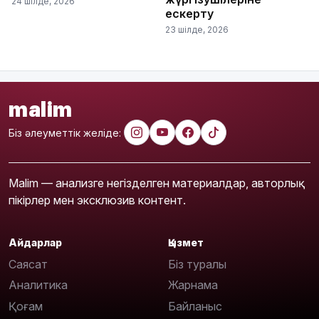
24 шілде, 2026
ескерту
23 шілде, 2026
malim
Біз әлеуметтік желіде:
Malim — анализге негізделген материалдар, авторлық
пікірлер мен эксклюзив контент.
Айдарлар
Қызмет
Саясат
Біз туралы
Аналитика
Жарнама
Қоғам
Байланыс