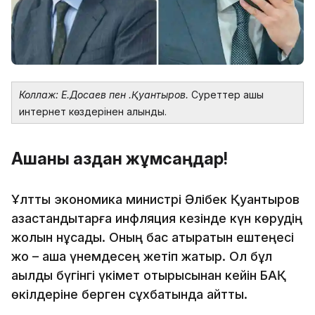
Коллаж: Е.Досаев пен Ә.Қуантыров.
Суреттер ашық
интернет көздерінен алынды.
Ақшаны аздан жұмсаңдар!
Ұлттық экономика министрі Әлібек Қуантыров
қазақстандықтарға инфляция кезінде күн көрудің
жолын нұсқады. Оның бас қатыратын ештеңесі
жоқ – ақша үнемдесең жетіп жатыр. Ол бұл
ақылды бүгінгі үкімет отырысынан кейін БАҚ
өкілдеріне берген сұхбатында айтты.