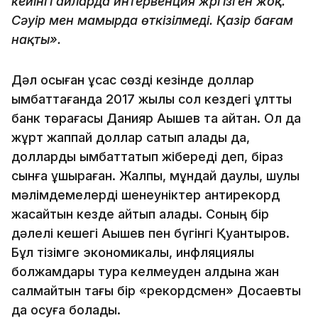
кейінгі айларда интервенция жүргізген жоқ.
Сәуір мен мамырда өткізілмеді. Қазір бағам
нақты».
Дәл осыған ұқсас сөзді кезінде доллар
қымбаттағанда 2017 жылы сол кездегі ұлттық
банк төрағасы Данияр Ақышев та айтқан. Ол да
жұрт жаппай доллар сатып алады да,
долларды қымбаттатып жібереді деп, біраз
сынға ұшыраған. Жалпы, мұндай даулы, шулы
мәлімдемелерді шенеуніктер антирекорд
жасайтын кезде айтып қалады. Соның бір
дәлелі кешегі Ақышев пен бүгінгі Қуантыров.
Бұл тізімге экономикалық, инфляциялық
болжамдары тура келмеуден алдына жан
салмайтын тағы бір «рекордсмен» Досаевты
да қосуға болады.