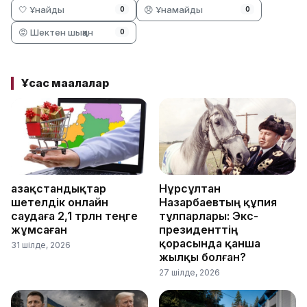
🤍 Ұнайды
😞 Ұнамайды
0
0
😡 Шектен шыққан
0
Ұқсас мақалалар
Қазақстандықтар
Нұрсұлтан
шетелдік онлайн
Назарбаевтың құпия
саудаға 2,1 трлн теңге
тұлпарлары: Экс-
жұмсаған
президенттің
қорасында қанша
31 шілде, 2026
жылқы болған?
27 шілде, 2026