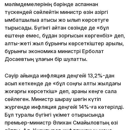
мәлімдемелерінің бәрінде аспаннан
түскендей сөйлейтін министр өзін қазіргі
қымбатшылыққа қатысы жоқ қылып көрсетуге
тырысады. Бүгінгі айтқан сөзінде де «бұл
ештеңе емес, бұдан зорғысын көргенбіз» деп,
алты-жеті жыл бұрынғы көрсеткіштер арқылы,
бұрынғы экономика министрі Ерболат
Досаевтың құлағын бір шулатты.
Сәуір айында инфляция деңгейі 13,2%-дан
асып кеткенде де «бұл соңғы алты жылдағы
жоғарғы көрсеткіш» деп, арқаны кеңге сала
сөйлеген. Министр шырқау шегін күтіп
жүргенде инфляция деңгейі 14%-ға көтерілді.
Бұл туралы бүгінгі үкімет отырысында
премьер-министр Әлихан Смайыловтың өзі