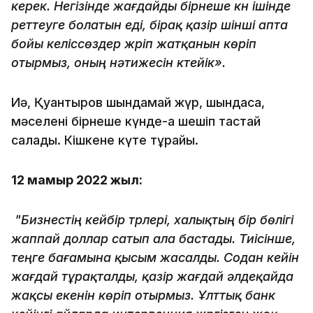
керек. Негізінде жағдайды бірнеше күн ішінде
реттеуге болатын еді, бірақ қазір үшінші апта
бойы келіссөздер жүріп жатқанын көріп
отырмыз, оның нәтижесін күтейік».
Иә, Қуантыров шындамай жүр, шындаса,
мәселені бірнеше күнде-ақ шешіп тастай
салады. Кішкене күте тұрайық.
12 мамыр 2022 жыл:
"Бизнестің кейбір түрлері, халықтың бір бөлігі
жаппай доллар сатып ала бастады. Тиісінше,
теңге бағамына қысым жасалды. Содан кейін
жағдай тұрақталды, қазір жағдай әлдеқайда
жақсы екенін көріп отырмыз. Ұлттық банк