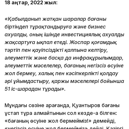
18 қаңтар, 2022 жыл:
«Қабылданып жатқан шаралар бағаны
біртіндеп тұрақтандыруға және бизнес
ахуалды, оның ішінде инвестициялық ахуалды
жақсартуға ықпал етеді. Жоспар қоғамдық
тәртіп пен қауіпсіздікті қалпына келтіру,
әлеуметтік және басқа да инфрақұрылымдар,
әлеуметтік мәселелер, бағаның негізсіз өсуіне
жол бермеу, халық пен кәсіпкерлікті қолдау
әрі ұйымдастыру, қаржы мәселелері бойынша
51 іс-шарадан тұрады».
Мұндағы сөзіне қарағанда, Қуантыров бағаны
ұстап тұра алмайтынын сол кезде-ақ білген:
«бағаның өсуіне жол бермейміз!» демейді,
«негізсіз өсуіне жол бермейміз» дейді. Қазіргі