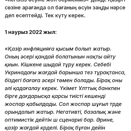
сөзіне қарағанда ол бағаның өсуін заңды нәрсе
деп есептейді. Тек күту керек.
1 наурыз 2022 жыл:
«Қазір инфляцияға қысым болып жатыр.
Оның әсері қандай болатынын нақты айту
қиын. Кішкене шыдай тұру керек. Себебі
Укринадағы жағдай барынша тез тұрақтанса,
біздегі бағаға әсері төмен болады. Бірақ оны
әлі қадағалау керек. Үкімет Ұлттық банкпен
бірге дағдарысқа қарсы тиісті кешенді
жоспар қабылдады. Сол жоспар шұғыл түрде
орындалып жатыр. Негативті, базалық және
оптимистік дейтін үш сценариі бар. Әрине,
қазір жағдай күрделі. Бірақ бұған дейін