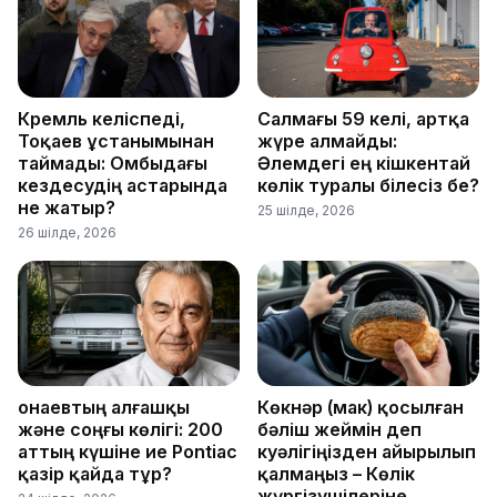
Кремль келіспеді,
Салмағы 59 келі, артқа
Тоқаев ұстанымынан
жүре алмайды:
таймады: Омбыдағы
Әлемдегі ең кішкентай
кездесудің астарында
көлік туралы білесіз бе?
не жатыр?
25 шілде, 2026
26 шілде, 2026
Қонаевтың алғашқы
Көкнәр (мак) қосылған
және соңғы көлігі: 200
бәліш жеймін деп
аттың күшіне ие Pontiac
куәлігіңізден айырылып
қазір қайда тұр?
қалмаңыз – Көлік
жүргізушілеріне