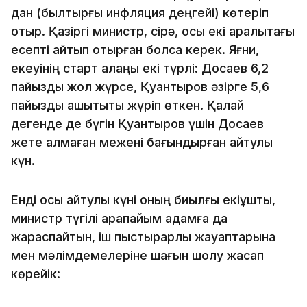
дан (былтырғы инфляция деңгейі) көтеріп
отыр. Қазіргі министр, сірә, осы екі аралықтағы
есепті айтып отырған болса керек. Яғни,
екеуінің старт алаңы екі түрлі: Досаев 6,2
пайыздық жол жүрсе, Қуантыров әзірге 5,6
пайыздық қашықтықты жүріп өткен. Қалай
дегенде де бүгін Қуантыров үшін Досаев
жете алмаған межені бағындырған айтулы
күн.
Енді осы айтулы күні оның биылғы екіұшты,
министр түгілі қарапайым адамға да
жараспайтын, іш пыстырарлық жауаптарына
мен мәлімдемелеріне шағын шолу жасап
көрейік: