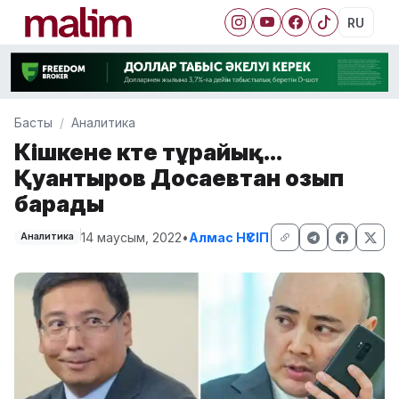
RU
Басты
Аналитика
Кішкене күте тұрайық...
Қуантыров Досаевтан озып
барады
14 маусым, 2022
•
Алмас НҮСІП
Аналитика