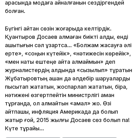
арасында модаға айналғанын сездіргендей
болған.
Бүгінгі айтқан сөзін жоғарыда келтірдік.
Қуантыров Досаев алмаған биікті алды, енді
қашықтығын сәл ұзартса... «Болжам жасауға әлі
ерте», «соңын күтейік», «нәтижесін көрейік»,
«мен нақты ештеңе айта алмаймын» деп
журналистердің алдында «сызылып» тұратын
Жұбатыровтың қашан да әлдебір шаруаларды
пысықтап жататын, жоспарлап жататын, бірақ,
нәтижені өзгертпейтін министрлігі аман
тұрғанда, ол алмайтын «қамал» жоқ. Өзі
айтпақшы, инфляция Америкада да болып
жатыр ғой, 2015 жылғы Досаев сөз болып па!
Күте тұрайық...