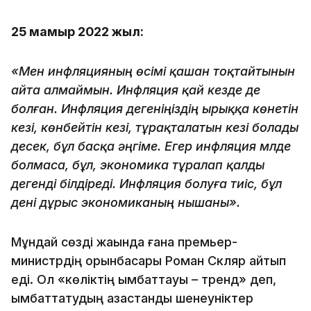
25 мамыр 2022 жыл:
«Мен инфляцияның өсімі қашан тоқтайтынын
айта алмаймын. Инфляция қай кезде де
болған. Инфляция дегеніңіздің ырыққа көнетін
кезі, көнбейтін кезі, тұрақталатын кезі болады
десек, бұл басқа әңгіме. Егер инфляция мүлде
болмаса, бұл, экономика тұралап қалды
дегенді білдіреді. Инфляция болуға тиіс, бұл
дені дұрыс экономиканың нышаны».
Мұндай сөзді жақында ғана премьер-
министрдің орынбасары Роман Скляр айтып
еді. Ол «көліктің қымбаттауы – тренд» деп,
қымбаттатудың қазақстандық шенеуніктер