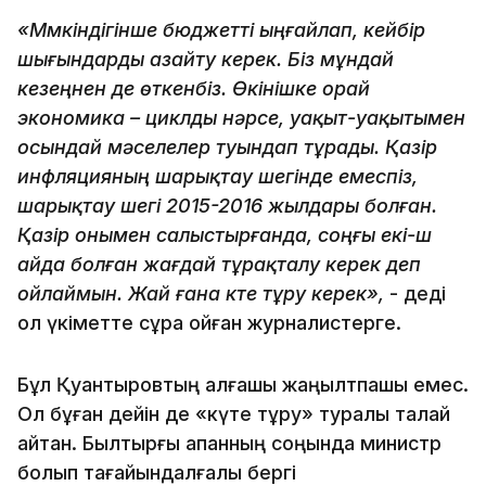
«Мүмкіндігінше бюджетті ыңғайлап, кейбір
шығындарды азайту керек. Біз мұндай
кезеңнен де өткенбіз. Өкінішке орай
экономика – циклды нәрсе, уақыт-уақытымен
осындай мәселелер туындап тұрады. Қазір
инфляцияның шарықтау шегінде емеспіз,
шарықтау шегі 2015-2016 жылдары болған.
Қазір онымен салыстырғанда, соңғы екі-үш
айда болған жағдай тұрақталу керек деп
ойлаймын. Жай ғана күте тұру керек»,
- деді
ол үкіметте сұрақ қойған журналистерге.
Бұл Қуантыровтың алғашқы жаңылтпашы емес.
Ол бұған дейін де «күте тұру» туралы талай
айтқан. Былтырғы ақпанның соңында министр
болып тағайындалғалы бергі