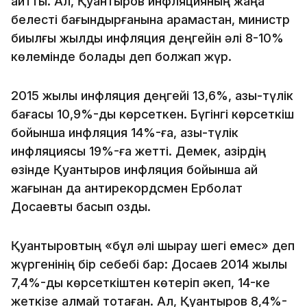
айтты. Ал, Қуантыров инфляцияның жаңа
белесті бағындырғанына қарамастан, министр
биылғы жылдық инфляция деңгейін әлі 8-10%
көлемінде болады деп болжап жүр.
2015 жылы инфляция деңгейі 13,6%, азық-түлік
бағасы 10,9%-ды көрсеткен. Бүгінгі көрсеткіш
бойынша инфляция 14%-ға, азық-түлік
инфляциясы 19%-ға жетті. Демек, қазірдің
өзінде Қуантыров инфляция бойынша қай
жағынан да антирекордсмен Ерболат
Досаевты басып озды.
Қуантыровтың «бұл әлі шырқау шегі емес» деп
жүргенінің бір себебі бар: Досаев 2014 жылы
7,4%-дық көрсеткіштен көтеріп әкеп, 14-ке
жеткізе алмай тоқтаған. Ал, Қуантыров 8,4%-