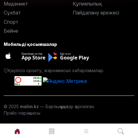
Мәдениет
Құпиялылық
Сұхбат
Пайдалану ережесі
Спорт
Бейне
Мобильді қосымшалар
Download on the
Get it on
App Store
Google Play
Қауіпсіз орнату, жарнамасыз хабарламалар.
© 2025
malim.kz
— Барлық құқықтар қорғалған.
Прайс-парақшасы