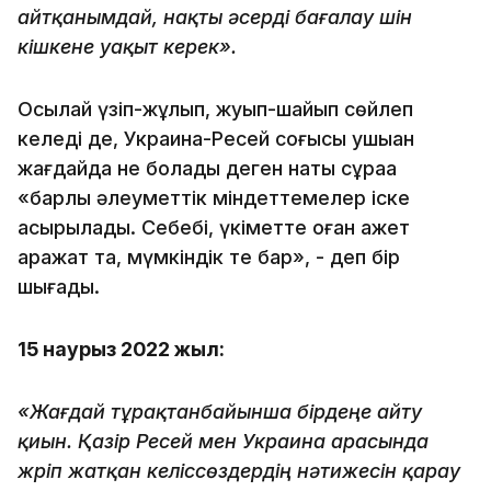
айтқанымдай, нақты әсерді бағалау үшін
кішкене уақыт керек».
Осылай үзіп-жұлып, жуып-шайып сөйлеп
келеді де, Украина-Ресей соғысы ушыққан
жағдайда не болады деген нақты сұраққа
«барлық әлеуметтік міндеттемелер іске
асырылады. Себебі, үкіметте оған қажет
қаражат та, мүмкіндік те бар», - деп бір
шығады.
15 наурыз 2022 жыл:
«Жағдай тұрақтанбайынша бірдеңе айту
қиын. Қазір Ресей мен Украина арасында
жүріп жатқан келіссөздердің нәтижесін қарау