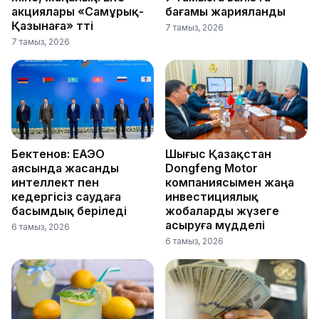
акциялары «Самұрық-
бағамы жарияланды
Қазынаға» өтті
7 тамыз, 2026
7 тамыз, 2026
Бектенов: ЕАЭО
Шығыс Қазақстан
аясында жасанды
Dongfeng Motor
интеллект пен
компаниясымен жаңа
кедергісіз саудаға
инвестициялық
басымдық беріледі
жобаларды жүзеге
асыруға мүдделі
6 тамыз, 2026
6 тамыз, 2026