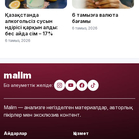
Қазақстанда
6 тамызға валюта
алкогольсіз сусын
бағамы
өндірісі қарқын алды:
6 тамыз, 2026
бес айда өсім – 17%
6 тамыз, 2026
malim
Біз әлеуметтік желіде:
Malim — анализге негізделген материалдар, авторлық
пікірлер мен эксклюзив контент.
Айдарлар
Қызмет