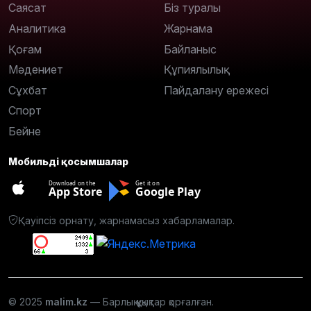
Саясат
Біз туралы
Аналитика
Жарнама
Қоғам
Байланыс
Мәдениет
Құпиялылық
Сұхбат
Пайдалану ережесі
Спорт
Бейне
Мобильді қосымшалар
Download on the
Get it on
App Store
Google Play
Қауіпсіз орнату, жарнамасыз хабарламалар.
© 2025
malim.kz
— Барлық құқықтар қорғалған.