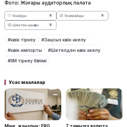
Фото: Жоғары аудиторлық палата
🤍 Ұнайды
😞 Ұнамайды
0
0
😡 Шектен шыққан
0
#көлік тіркеу
#Заңсыз көлік әкелу
#көлік импорты
#Шетелден көлік әкелу
#ІІМ тіркеу бөілімі
Ұқсас мақалалар
Міне, жаңалық: ERG
7 тамызға валюта