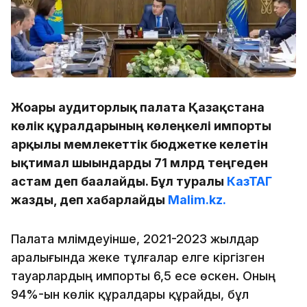
Жоғары аудиторлық палата Қазақстанға
көлік құралдарының көлеңкелі импорты
арқылы мемлекеттік бюджетке келетін
ықтимал шығындарды 71 млрд теңгеден
астам деп бағалайды. Бұл туралы
КазТАГ
жазды, деп хабарлайды
Malim.kz.
Палата мәлімдеуінше, 2021-2023 жылдар
аралығында жеке тұлғалар елге кіргізген
тауарлардың импорты 6,5 есе өскен. Оның
94%-ын көлік құралдары құрайды, бұл