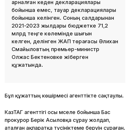
арналған кеден декларациялары
бойынша емес, тауар декларациялары
бойынша әкелінген. Соның салдарынан
2021-2023 жылдары бюджетке 71,2
млрд теңге көлемінде шығын
келген, делінген ЖАП төрағасы Әлихан
Смайыловтың премьер-министр
Олжас Бектеновке жіберген
құжатында.
Бұл құжаттың көшірмесі агенттікте сақтаулы.
КазТАГ агенттігі осы мәселе бойынша Бас
прокурор Берік Асыловқа сұрау жолдап,
аталған ақпаратқа түсініктеме беруін сұраған.