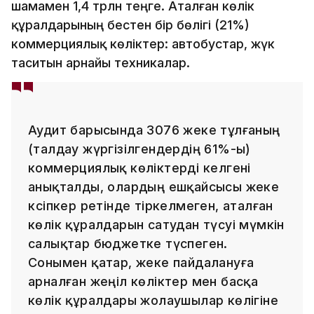
шамамен 1,4 трлн теңге. Аталған көлік
құралдарының бестен бір бөлігі (21%)
коммерциялық көліктер: автобустар, жүк
таситын арнайы техникалар.
Аудит барысында 3076 жеке тұлғаның
(талдау жүргізілгендердің 61%-ы)
коммерциялық көліктерді әкелгені
анықталды, олардың ешқайсысы жеке
кәсіпкер ретінде тіркелмеген, аталған
көлік құралдарын сатудан түсуі мүмкін
салықтар бюджетке түспеген.
Сонымен қатар, жеке пайдалануға
арналған жеңіл көліктер мен басқа
көлік құралдары жолаушылар көлігіне