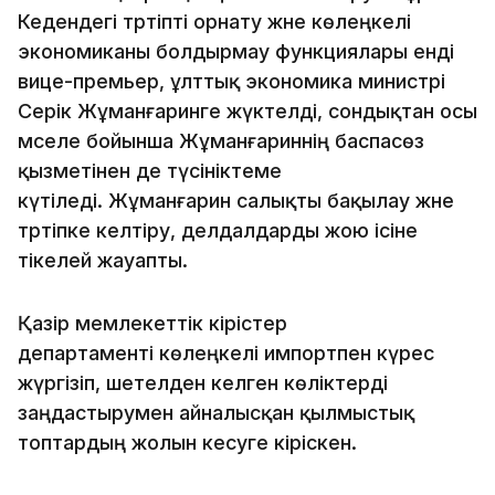
Кедендегі тәртіпті орнату және көлеңкелі
экономиканы болдырмау функциялары енді
вице-премьер, ұлттық экономика министрі
Серік Жұманғаринге жүктелді, сондықтан осы
мәселе бойынша Жұманғариннің баспасөз
қызметінен де түсініктеме
күтіледі. Жұманғарин салықты бақылау және
тәртіпке келтіру, делдалдарды жою ісіне
тікелей жауапты.
Қазір мемлекеттік кірістер
департаменті көлеңкелі импортпен күрес
жүргізіп, шетелден әкелген көліктерді
заңдастырумен айналысқан қылмыстық
топтардың жолын кесуге кіріскен.