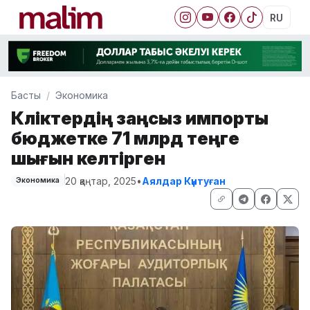
RU
Басты
Экономика
Көліктердің заңсыз импорты
бюджетке 71 млрд теңге
шығын келтірген
20 қаңтар, 2025
•
Аялдар Күнтуған
Экономика