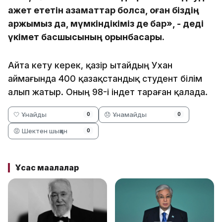
қажет ететін азаматтар болса, оған біздің
қаржымыз да, мүмкіндікіміз де бар», - деді
үкімет басшысының орынбасары.
Айта кету керек, қазір Қытайдың Ухан
аймағында 400 қазақстандық студент білім
алып жатыр. Оның 98-і індет тараған қалада.
🤍 Ұнайды
😞 Ұнамайды
0
0
😡 Шектен шыққан
0
Ұқсас мақалалар