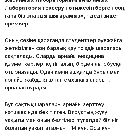
Лаборатория тексеру нәтижесін берген соң
ғана біз оларды шығарамыз», - деді вице-
премьер.
Оның сөзіне қарағанда студенттер әуежайға
жеткізілген соң барлық қауіпсіздік шаралары
сақталады. Оларды арнайы медицина
қызметкерлері күтіп алып, бірден автобусқа
отырғызады. Одан кейін ешқайда бұрылмай
арнайы жабдықталған емханаға апарып,
орналастырады.
Бұл сақтық шаралары арнайы зерттеу
нәтижесінде бекітілген. Вирустың жұғу
уақыты мен оның белгілері түгелдей білініп
болатын уақыт аталған – 14 күн. Осы күн