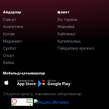
Айдарлар
Қызмет
Саясат
Біз туралы
Аналитика
Жарнама
Қоғам
Байланыс
Мәдениет
Құпиялылық
Сұхбат
Пайдалану ережесі
Спорт
Бейне
Мобильді қосымшалар
Download on the
Get it on
App Store
Google Play
Қауіпсіз орнату, жарнамасыз хабарламалар.