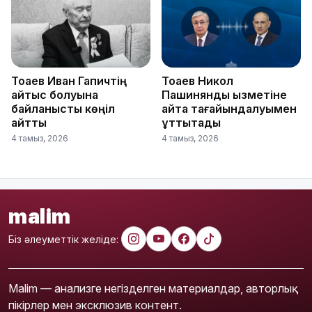
Тоқаев Иван Гапичтің
Тоқаев Никол
қайтыс болуына
Пашинянды қызметіне
байланысты көңіл
қайта тағайындалуымен
айтты
құттықтады
4 тамыз, 2026
4 тамыз, 2026
malim
Біз әлеуметтік желіде:
Malim — анализге негізделген материалдар, авторлық
пікірлер мен эксклюзив контент.