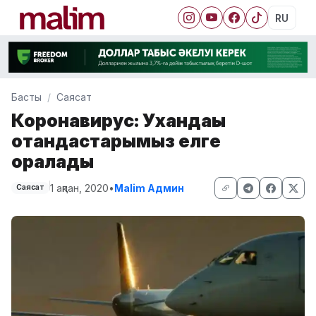
RU
Басты
Саясат
Коронавирус: Ухандағы
отандастарымыз елге
оралады
1 ақпан, 2020
•
Malim Админ
Саясат