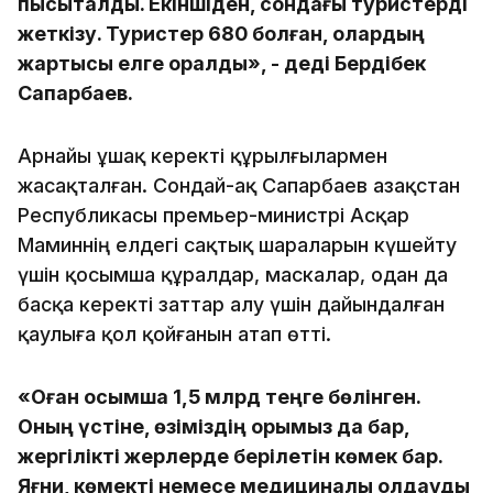
пысықталды. Екіншіден, сондағы туристерді
жеткізу. Туристер 680 болған, олардың
жартысы елге оралды», - деді Бердібек
Сапарбаев.
Арнайы ұшақ керекті құрылғылармен
жасақталған. Сондай-ақ Сапарбаев Қазақстан
Республикасы премьер-министрі Асқар
Маминнің елдегі сақтық шараларын күшейту
үшін қосымша құралдар, маскалар, одан да
басқа керекті заттар алу үшін дайындалған
қаулыға қол қойғанын атап өтті.
«Оған қосымша 1,5 млрд теңге бөлінген.
Оның үстіне, өзіміздің қорымыз да бар,
жергілікті жерлерде берілетін көмек бар.
Яғни, көмекті немесе медициналық қолдауды