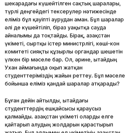
шекарадағы күшейтілген сақтық шаралары,
түрлі деңгейдегі тексерулер нәтижесінде
еліміз бұл қауіпті аурудан аман. Бұл шаралар
әлі де күшейтіліп, біраз уақытқа сауда
айналымы да тоқтайды. Бірақ, Қазақстан
үкіметі, сыртқы істер министрлігі, көші-кон
комитеті сияқты құзырлы органдар шешетін
үлкен бір мәселе бар. Ол, әрине, Қытайдың
Ухан аймағында оқып жатқан
студенттеріміздің жайын реттеу. Бұл мәселе
бойынша еліміз қандай шаралар атқарады?
Бұған дейін айтылды, Қытайдағы
студенттердің ешқайсысы қараусыз
қалмайды. Қазақстан үкіметі оларды елге
қайтарып алудың жолдарын қарастырып
жатыр. Бұл алдымен ел үкіметінің Қазақстан