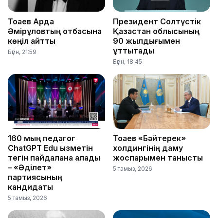
Тоқаев Ардақ
Президент Солтүстік
Әмірқұловтың отбасына
Қазақстан облысының
көңіл айтты
90 жылдығымен
құттықтады
Бүгін, 21:59
Бүгін, 18:45
160 мың педагог
Тоқаев «Бәйтерек»
ChatGPT Edu қызметін
холдингінің даму
тегін пайдалана алады
жоспарымен танысты
– «Әділет»
5 тамыз, 2026
партиясының
кандидаты
5 тамыз, 2026