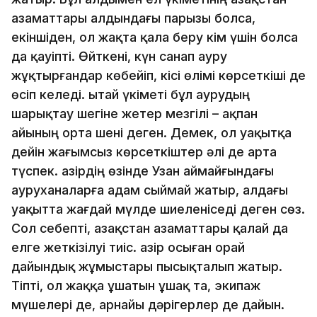
азаматтары алдындағы парызы болса,
екіншіден, ол жақта қала беру кім үшін болса
да қауіпті. Өйткені, күн санап ауру
жұқтырғандар көбейіп, кісі өлімі көрсеткіші де
өсіп келеді. Қытай үкіметі бұл аурудың
шарықтау шегіне жетер мезгілі – ақпан
айының орта шені деген. Демек, ол уақытқа
дейін жағымсыз көрсеткіштер әлі де арта
түспек. Қазірдің өзінде Узан аймайғындағы
ауруханаларға адам сыймай жатыр, алдағы
уақытта жағдай мүлде шиеленіседі деген сөз.
Сол себепті, Қазақстан азаматтары қалай да
елге жеткізілуі тиіс. Қазір осыған орай
дайындық жұмыстары пысықталып жатыр.
Тіпті, ол жаққа ұшатын ұшақ та, экипаж
мүшелері де, арнайы дәрігерлер де дайын.