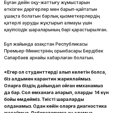
Бұған дейін оқу-жаттығу жұмыстарын
өткізген дәрігерлер мен барып-қайтатын
ұшақта болатын барлық қызметкерлердің
қатерлі ауруды жұқтырып алмауы үшін
қауіпсіздік шараларының бәрі қарастырылған.
Бұл жайында Қазақстан Республикасы
Премьер-Министрінің орынбасары Бердібек
Сапарбаев арнайы хабарлаған болатын.
«Егер ол студенттерді алып келетін болсақ,
біз алдымен карантин жариялаймыз.
Оларға біздің дайындап қойған емханамыз
да бар. Сол емханаға апарып, оларды 14 күн
бойы емдейміз. Тиісті шараларды
қолданамыз. Одан кейін оларға диагностика
жасаймыз. Лабораторияға қан аламыз.