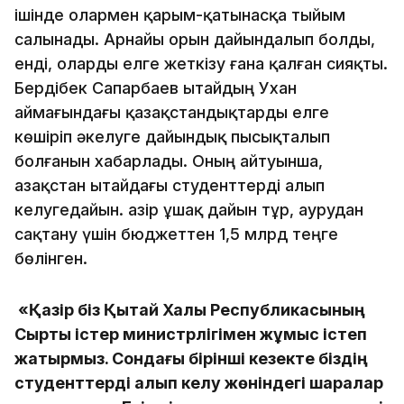
ішінде олармен қарым-қатынасқа тыйым
салынады. Арнайы орын дайындалып болды,
енді, оларды елге жеткізу ғана қалған сияқты.
Бердібек Сапарбаев Қытайдың Ухан
аймағындағы қазақстандықтарды елге
көшіріп әкелуге дайындық пысықталып
болғанын хабарлады. Оның айтуынша,
Қазақстан Қытайдағы студенттерді алып
келугедайын. Қазір ұшақ дайын тұр, аурудан
сақтану үшін бюджеттен 1,5 млрд теңге
бөлінген.
«Қазір біз Қытай Халық Республикасының
Сыртқы істер министрлігімен жұмыс істеп
жатырмыз. Сондағы бірінші кезекте біздің
студенттерді алып келу жөніндегі шаралар