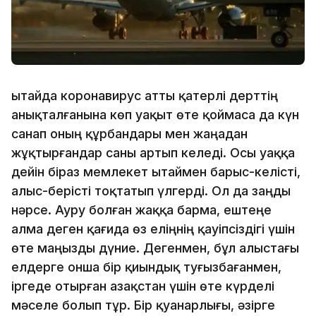
Қытайда коронавирус атты қатерлі дерттің
анықталғанына көп уақыт өте қоймаса да күн
санап оның құрбандары мен жаңадан
жұқтырғандар саны артып келеді. Осы уаққа
дейін біраз мемлекет Қытаймен барыс-келісті,
алыс-берісті тоқтатып үлгерді. Ол да заңды
нәрсе. Ауру болған жаққа барма, ештеңе
алма деген қағида өз еліңнің қауіпсіздігі үшін
өте маңызды дүние. Дегенмен, бұл алыстағы
елдерге онша бір қиындық туғызбағанмен,
іргеде отырған Қазақстан үшін өте күрделі
мәселе болып тұр. Бір қуанарлығы, әзірге