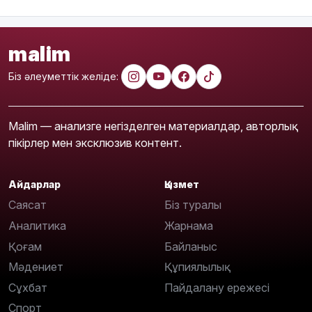
malim
Біз әлеуметтік желіде:
Malim — анализге негізделген материалдар, авторлық
пікірлер мен эксклюзив контент.
Айдарлар
Қызмет
Саясат
Біз туралы
Аналитика
Жарнама
Қоғам
Байланыс
Мәдениет
Құпиялылық
Сұхбат
Пайдалану ережесі
Спорт