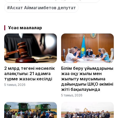
#Асхат Аймагамбетов депутат
Ұқсас мақалалар
2 млрд теңгенің несиелік
Білім беру ұйымдарының
алаяқтығы: 21 адамға
жаңа оқу жылы мен
түрме жазасы кесілді
жылыту маусымына
дайындығы ШҚО әкімінің
5 тамыз, 2026
жіті бақылауында
5 тамыз, 2026