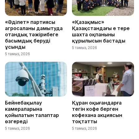
«Әділет» партиясы
«Қазақмыс»
агросаланы дамытуда
Қазақстандағы ең терең
отандық тәжірибеге
шахта оқпанының
басымдық беруді
құрылысын бастады
ұсынды
5 тамыз, 2026
5 тамыз, 2026
Бейнебақылау
Құран оқығандарға
камераларына
тегін кофе берген
қойылатын талаптар
кофехана акциясын
өзгереді
тоқтатты
5 тамыз, 2026
5 тамыз, 2026