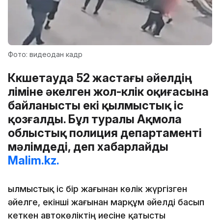
Фото: видеодан кадр
Көкшетауда 52 жастағы әйелдің
өліміне әкелген жол-көлік оқиғасына
байланысты екі қылмыстық іс
қозғалды. Бұл туралы Ақмола
облыстық полиция департаменті
мәлімдеді, деп хабарлайды
Malim.kz.
Қылмыстық іс бір жағынан көлік жүргізген
әйелге, екінші жағынан марқұм әйелді басып
кеткен автокөліктің иесіне қатысты