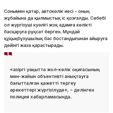
Сонымен қатар, автокөлік иесі – оның
жұбайына да қылмыстық іс қозғалды. Себебі
ол жүргізуші куәлігі жоқ адамға көлікті
басқаруға рұқсат берген. Мұндай
құқықбұзушылық бас бостандығынан айыруға
дейінгі жаза қарастырады.
«Қазіргі уақытта жол-көлік оқиғасының
мән-жайын объективті анықтауға
бағытталған қажетті тергеу
әрекеттері жүргізілуде», – делінген
полиция хабарламасында.