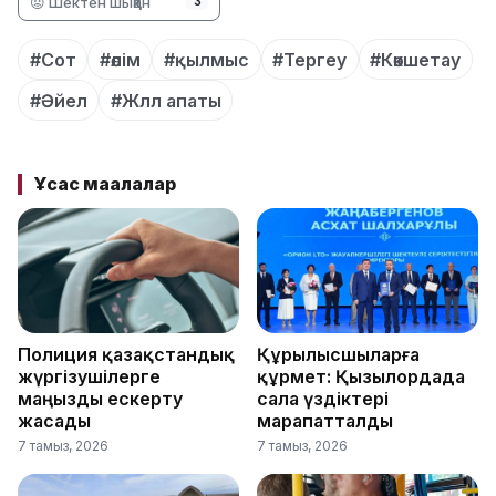
😡 Шектен шыққан
3
#Сот
#өлім
#қылмыс
#Тергеу
#Көкшетау
#Әйел
#Жлл апаты
Ұқсас мақалалар
Полиция қазақстандық
Құрылысшыларға
жүргізушілерге
құрмет: Қызылордада
маңызды ескерту
сала үздіктері
жасады
марапатталды
7 тамыз, 2026
7 тамыз, 2026