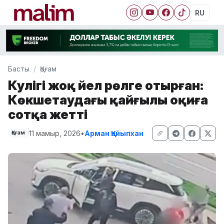
RU
Басты
Қоғам
Куәлігі жоқ әйел рөлге отырған:
Көкшетаудағы қайғылы оқиға
сотқа жетті
11 мамыр, 2026
•
Арман Қайыпхан
Қоғам