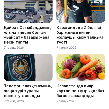
Қайрат Сатыбалдының
Қарағандада Z белгісі
ұлына тиесілі болған
бар жейде киген
«Байсат» базары жаңа
жолаушы қызу талқыға
иесін тапты
түсті
7 тамыз, 2026
7 тамыз, 2026
Телефон алаяқтығының
Қазақстанда қияр,
жаңа түрі туралы
картоп пен қырыққабат
ескерту жасалды
бағасы арзандады
7 тамыз, 2026
7 тамыз, 2026