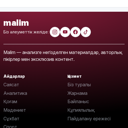
malim
Біз әлеуметтік желіде:
Malim — анализге негізделген материалдар, авторлық
пікірлер мен эксклюзив контент.
Айдарлар
Қызмет
Саясат
Біз туралы
Аналитика
Жарнама
Қоғам
Байланыс
Мәдениет
Құпиялылық
Сұхбат
Пайдалану ережесі
Спорт