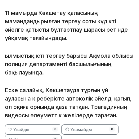
11 мамырда Көкшетау қаласының
мамандандырылған тергеу соты күдікті
әйелге қатысты бұлтартпау шарасы ретінде
үйқамақ тағайындады.
Қылмыстық істі тергеу барысы Ақмола облысы
полиция департаменті басшылығының
бақылауында.
Еске салайық, Көкшетауда тұрғын үй
ауласына кіреберісте автокөлік әйелді қағып,
ол оқиға орнында қаза тапқан. Трагедияның
видеосы әлеуметтік желілерде тараған.
🤍 Ұнайды
😞 Ұнамайды
0
0