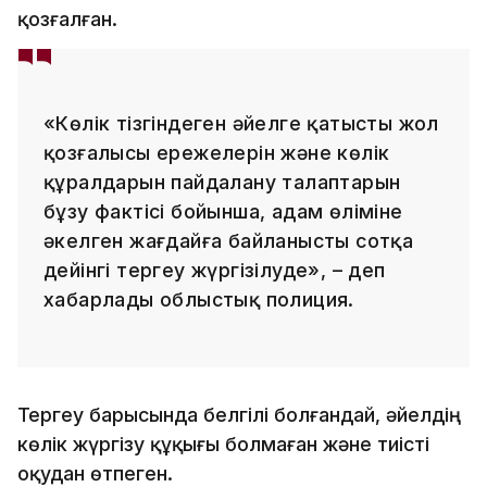
қозғалған.
«Көлік тізгіндеген әйелге қатысты жол
қозғалысы ережелерін және көлік
құралдарын пайдалану талаптарын
бұзу фактісі бойынша, адам өліміне
әкелген жағдайға байланысты сотқа
дейінгі тергеу жүргізілуде», – деп
хабарлады облыстық полиция.
Тергеу барысында белгілі болғандай, әйелдің
көлік жүргізу құқығы болмаған және тиісті
оқудан өтпеген.