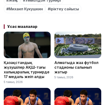
#Жеңіс
#Уимблдон турнирі
#Михаил Кукушкин
#іріктеу сайысы
Ұқсас мақалалар
Қазақстандық
Алматыда жаңа футбол
жүзушілер АҚШ-тағы
стадионы салынып
халықаралық турнирде
жатыр
17 медаль жеңіп алды
5 тамыз, 2026
5 тамыз, 2026