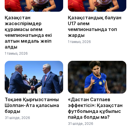
Қазақстан
Қазақстандық балуан
жасөспірімдер
U17 әлем
құрамасы әлем
чемпионатында топ
чемпионатында екі
жарды
алтын медаль жеңіп
1 тамыз, 2026
алды
1 тамыз, 2026
Тоқаев Қырғызстанның
«Дастан Сатпаев
Шолпан-Ата қаласына
эффектісі»: Қазақстан
барды
футболында құбылыс
пайда болды ма?
31 шілде, 2026
31 шілде, 2026