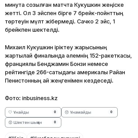
минутқа созылған матчта Кукушкин жеңіске
жетті. Ол 3 эйспен бірге 7 брейк-пойнттың
төртеуін мүлт жібермеді. Сачко 2 эйс, 1
брейкпен шектелді.
Михаил Кукушкин іріктеу жарысының
жартылай финалында әлемнің 152-ракеткасы,
франциялық Бенджамин Бонзи немесе
рейтингіде 266-сатыдағы америкалық Райан
Пенистонның қай жеңгенімен кездеседі.
Фото: inbusiness.kz
🤍 Ұнайды
😞 Ұнамайды
0
0
😡 Шектен шыққан
0