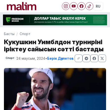
RU
Басты
Спорт
Кукушкин Уимблдон турнирінің
іріктеу сайысын сәтті бастады
24 маусым, 2024
•
Берік Дәулетов
Спорт