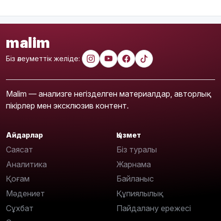
malim
Біз әлеуметтік желіде:
Malim — анализге негізделген материалдар, авторлық
пікірлер мен эксклюзив контент.
Айдарлар
Қызмет
Саясат
Біз туралы
Аналитика
Жарнама
Қоғам
Байланыс
Мәдениет
Құпиялылық
Сұхбат
Пайдалану ережесі