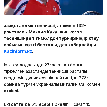
Қазақстандық теннисші, әлемнің 132-
ракеткасы Михаил Кукушкин көгал
төсенішіндегі Уимблдон турнирінің іріктеу
сайысын сәтті бастады, деп хабарлайды
Kazinform.kz
.
Іріктеу додасында 27-ракетка болып
тіркелген қазақстандық теннисші бастапқы
кездесуін дүниежүзілік рейтингіде 278-
орында тұрған украиналық Виталий Сачкомен
өткізді.
Екі сетте де 6:3 есебі тіркеліп, 1 сағат 15