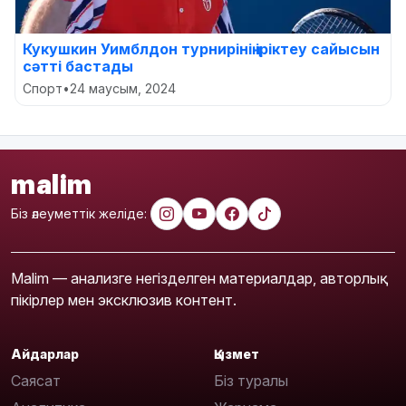
Кукушкин Уимблдон турнирінің іріктеу сайысын
сәтті бастады
Спорт
•
24 маусым, 2024
malim
Біз әлеуметтік желіде:
Malim — анализге негізделген материалдар, авторлық
пікірлер мен эксклюзив контент.
Айдарлар
Қызмет
Саясат
Біз туралы