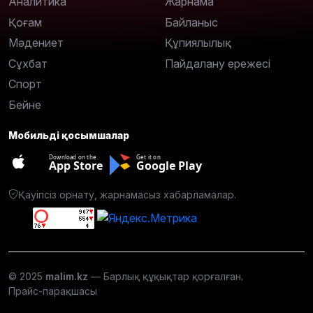
Аналитика
Жарнама
Қоғам
Байланыс
Мәдениет
Құпиялылық
Сұхбат
Пайдалану ережесі
Спорт
Бейне
Мобильді қосымшалар
Download on the
Get it on
App Store
Google Play
Қауіпсіз орнату, жарнамасыз хабарламалар.
© 2025
malim.kz
— Барлық құқықтар қорғалған.
Прайс-парақшасы