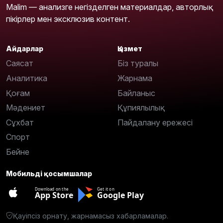
Malim — анализге негізделген материалдар, авторлық
пікірлер мен эксклюзив контент.
Айдарлар
Қызмет
Саясат
Біз туралы
Аналитика
Жарнама
Қоғам
Байланыс
Мәдениет
Құпиялылық
Сұхбат
Пайдалану ережесі
Спорт
Бейне
Мобильді қосымшалар
Download on the
Get it on
App Store
Google Play
Қауіпсіз орнату, жарнамасыз хабарламалар.