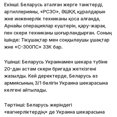
Екінші: Беларусь аталған жерге танктерді,
артиллерияны, «РСЗО», ӘШҚҚ құралдарын
және инженерлік техниканы қоса алғанда,
Арнайы операциялар күштерін, қару-жарақ
пен әскери техниканы шоғырландырған. Соның
ішінде: Тікұшақтар мен соққылаушы ұшақтар
және «С-300ПС» ЗЗК бар.
Үшінші: Беларусь Украинамен шекара түбіне
20-дан астам әскери бригада жеткізгені
жазылды. Кей деректерде, Беларусь өз
армиясының 3/1 бөлігін Украина шекарасына
әкелгені айтылады.
Төртінші: Беларусь жеріндегі
«вагнерліктердің» де Украина шекарасына