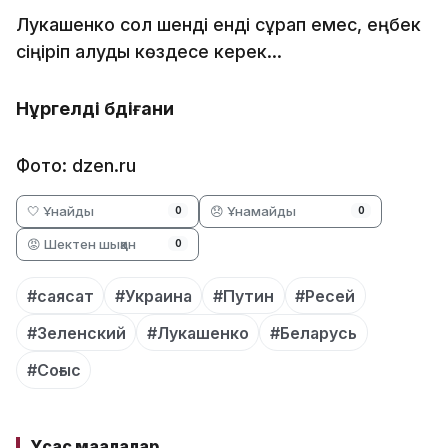
Лукашенко сол шенді енді сұрап емес, еңбек
сіңіріп алуды көздесе керек...
Нұргелді Әбдіғани
Фото: dzen.ru
🤍 Ұнайды
😞 Ұнамайды
0
0
😡 Шектен шыққан
0
#саясат
#Украина
#Путин
#Ресей
#Зеленский
#Лукашенко
#Беларусь
#Соғыс
Ұқсас мақалалар