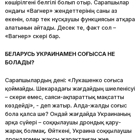
көшірілгені белгілі болып отыр. Сарапшылар
ондағы «Вагнер» жендеттерінің саны аз
екенін, олар тек нұсқаушы функциясын атқара
алатынын айтады. Десек те, факт сол –
«Вагнер» әскері бар.
БЕЛАРУСЬ УКРАИНАМЕН СОҒЫССА НЕ
БОЛАДЫ?
Сарапшылардың дені: «Лукашенко соғыса
қоймайды. Шекарадағы жағдайдың шиеленісуі
– әскери емес, саяси-ақпараттық мақсатты
көздейді», - деп жатыр. Алда-жалды соғыс
бола қалса ше? Ондай жағдайда Украинаның
арқа сүйері – соққылаушы дрондық қару-
жарақ болмақ. Өйткені, Украина соққылаушы
дрондармен жақсы жарақтанған және