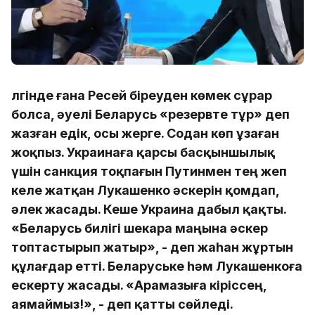
Әлгінде ғана Ресей біреуден көмек сұрар
болса, әуелі Беларусь «резервте тұр» деп
жазған едік, осы жерге. Содан көп ұзаған
жоқпыз. Украинаға қарсы басқыншылық
үшін санкция тоқпағын Путинмен тең жеп
келе жатқан Лукашенко әскерін қомдап,
әлек жасады. Кеше Украина дабыл қақты.
«Беларусь билігі шекара маңына әскер
топтастырып жатыр», - деп жаһан жұртын
құлағдар етті. Беларуське һәм Лукашенкоға
ескерту жасады. «Арамазыға кіріссең,
аямаймыз!», - деп қатты сөйледі.