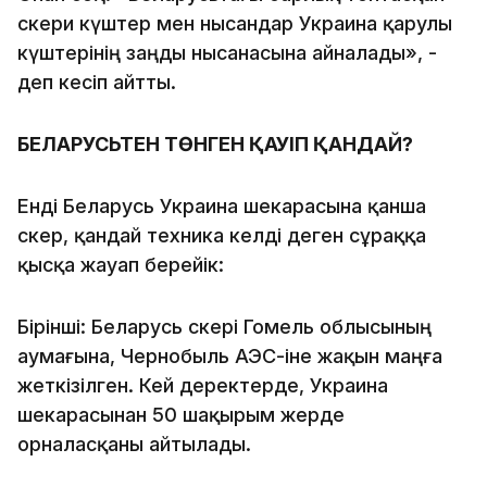
әскери күштер мен нысандар Украина қарулы
күштерінің заңды нысанасына айналады», -
деп кесіп айтты.
БЕЛАРУСЬТЕН ТӨНГЕН ҚАУІП ҚАНДАЙ?
Енді Беларусь Украина шекарасына қанша
әскер, қандай техника әкелді деген сұраққа
қысқа жауап берейік:
Бірінші: Беларусь әскері Гомель облысының
аумағына, Чернобыль АЭС-іне жақын маңға
жеткізілген. Кей деректерде, Украина
шекарасынан 50 шақырым жерде
орналасқаны айтылады.