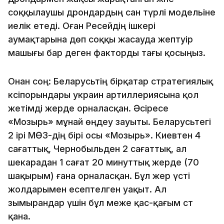
соққылаушы дрондардың сан түрлі модельіне
иелік етеді. Оған Ресейдің ішкері
аумақтарына дөп соққы жасауда әжептәуір
машығы бар деген факторды тағы қосыңыз.
Онан соң: Беларусьтің бірқатар стратегиялық
кәсіпорындары украин артиллериясына қол
жетімді жерде орналасқан. Әсіресе
«Мозырь» мұнай өңдеу зауыты. Беларусьтегі
2 ірі МӨЗ-дің бірі осы «Мозырь». Киевтен 4
сағаттық, Чернобыльден 2 сағаттық, ал
шекарадан 1 сағат 20 минуттық жерде (70
шақырым) ғана орналасқан. Бұл жер үсті
жолдарымен есептелген уақыт. Ал
зымырандар үшін бұл меже қас-қағым сәт
қана.