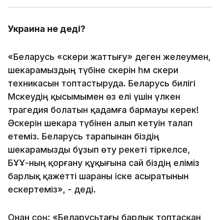
Украина не деді?
«Беларусь «әскери жаттығу» деген желеумен,
шекарамыздың түбіне әскерін һәм әскери
техникасын топтастыруда. Беларусь билігі
Мәскеудің қысымымен өз елі үшін үлкен
трагедия болатын қадамға бармауы керек!
Әскерін шекара түбінен алып кетуін талап
етеміз. Беларусь тарапынан біздің
шекарамызды бұзып өту әрекеті тіркелсе,
БҰҰ-ның қорғану құқығына сай біздің еліміз
барлық қажетті шараны іске асыратынын
ескертеміз», - деді.
Онан соң: «Беларусьтағы барлық топтасқан