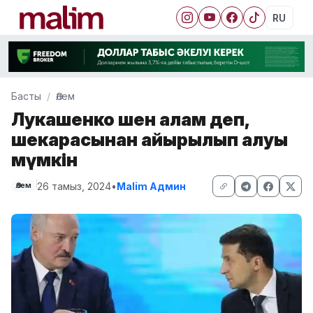
RU
Басты
Әлем
Лукашенко шен алам деп,
шекарасынан айырылып қалуы
мүмкін
26 тамыз, 2024
•
Malim Админ
Әлем