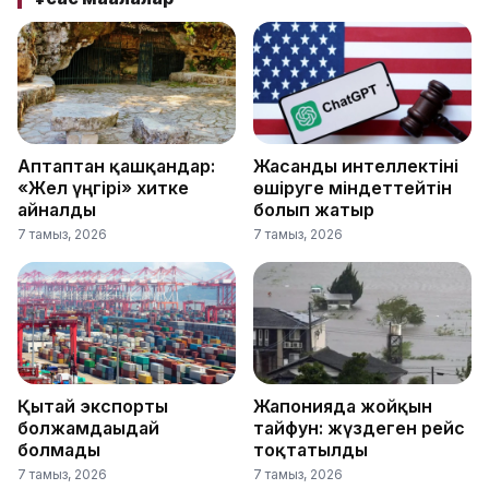
Аптаптан қашқандар:
Жасанды интеллектіні
«Жел үңгірі» хитке
өшіруге міндеттейтін
айналды
болып жатыр
7 тамыз, 2026
7 тамыз, 2026
Қытай экспорты
Жапонияда жойқын
болжамдағыдай
тайфун: жүздеген рейс
болмады
тоқтатылды
7 тамыз, 2026
7 тамыз, 2026