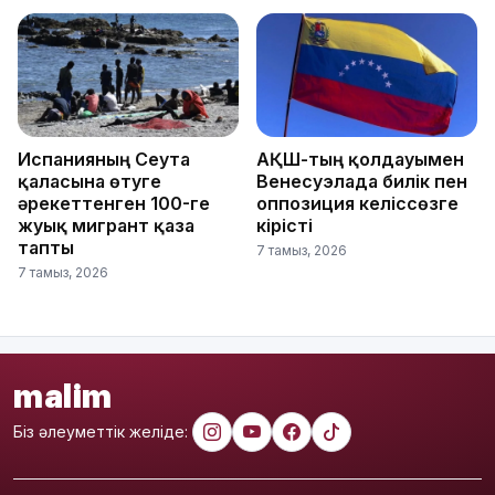
Испанияның Сеута
АҚШ-тың қолдауымен
қаласына өтуге
Венесуэлада билік пен
әрекеттенген 100-ге
оппозиция келіссөзге
жуық мигрант қаза
кірісті
тапты
7 тамыз, 2026
7 тамыз, 2026
malim
Біз әлеуметтік желіде: