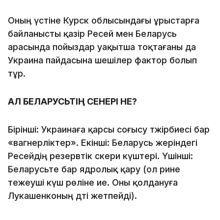
Оның үстіне Курск облысындағы ұрыстарға
байланысты қазір Ресей мен Беларусь
арасында пойыздар уақытша тоқтағаны да
Украина пайдасына шешілер фактор болып
тұр.
АЛ БЕЛАРУСЬТІҢ СЕНЕРІ НЕ?
Бірінші: Украинаға қарсы соғысу тәжірбиесі бар
«вагнерліктер». Екінші: Беларусь жеріндегі
Ресейдің резервтік әскери күштері. Үшінші:
Беларусьте бар ядролық қару (ол әрине
тежеуші күш рөліне ие. Оны қолдануға
Лукашенконың дәті жетпейді).