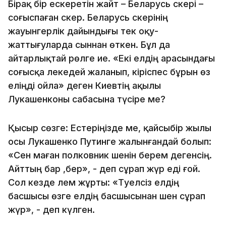
Бірақ бір ескеретін жайт – Беларусь әскері –
соғыспаған әскер. Беларусь әскерінің
жауынгерлік дайындығы тек оқу-
жаттығуларда сыннан өткен. Бұл да
айтарлықтай рөлге ие. «Екі елдің арасындағы
соғысқа әлекедей жаланып, кіріспес бұрын өз
еліңді ойла» деген Киевтің ақылы
Лукашенконы сабасына түсіре ме?
Қысыр сөзге: Естеріңізде ме, қайсыбір жылы
осы Лукашенко Путинге жалынғандай болып:
«Сен маған полковник шенін берем дегенсің.
Айттың бар ,бер», - деп сұрап жүр еді ғой.
Сол кезде әлем жұрты: «Тәуелсіз елдің
басшысы өзге елдің басшысынан шен сұрап
жүр», - деп күлген.