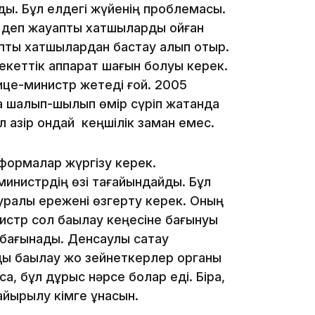
16:01
ы. Бұл елдегі жүйенің проблемасы.
і деп жауапты хатшыларды қойған
апты хатшылардан бастау алып отыр.
екеттік аппарат шағын болуы керек.
вице-министр жетеді ғой. 2005
шалқып-шылқып өмір сүріп жатқанда
 қазір ондай кеңшілік заман емес.
15:55
еформалар жүргізу керек.
министрдің өзі тағайындайды. Бұл
 туралы ережені өзгерту керек. Оның
нистр сол бақылау кеңесіне бағынуы
 бағынады. Денсаулық сақтау
мдық бақылау жоқ зейнеткерлер органы
15:46
а, бұл дұрыс нәрсе болар еді. Бірақ,
айырылу кімге ұнасын.