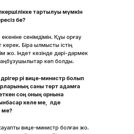
кершілікке тартылуы мүмкін
ресіз бе?
кеніне сенімдімін. Құқық қорғау
керек. Бірақ қылмыстық істің
18:25
м жоқ. Індет кезінде дәрі-дәрмек
заңбұзушылықтар көп болды.
дәрігер әрі вице-министр болып
арларының саны төрт адамға
еткен соң оның орнына
18:10
нбасар келе ме, әлде
і ме?
жауапты вице-министр болған жоқ.