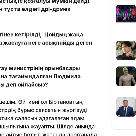
стық іс қозғалуы мүмкін дейді.
 тұста елдегі дәрі-дәрмек
тінен кетірілді, Цойдың жаңа
а жасауға неге асықпайды деген
20:16
тау министрінің орынбасары
ғана тағайындалған Людмила
ды деп ойлайсыз?
шешім. Өйткені ол Біртановтың
трдің бұрыс саясатын жүргізуді
19:21
тика саласын қадағалаған адам
апшылығына жауапты. Шілде айында
де қайтыс болып жатқанда дәріханада