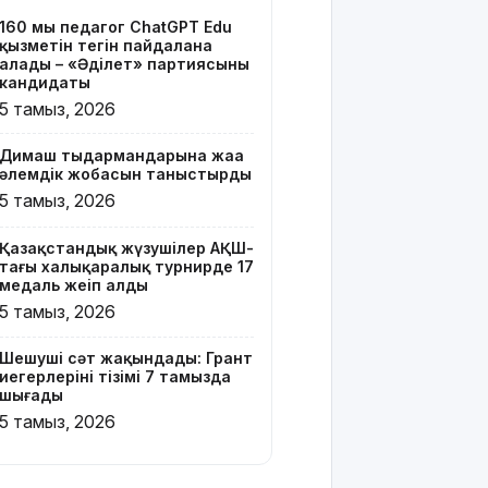
тізімі 7
160 мың педагог ChatGPT Edu
тамызда
қызметін тегін пайдалана
шығады
алады – «Әділет» партиясының
кандидаты
2 млрд
5 тамыз, 2026
теңгенің
несиелік
Димаш тыңдармандарына жаңа
алаяқтығы:
әлемдік жобасын таныстырды
21 адамға
5 тамыз, 2026
түрме
жазасы
Қазақстандық жүзушілер АҚШ-
кесілді
тағы халықаралық турнирде 17
медаль жеңіп алды
Білім беру
5 тамыз, 2026
ұйымдарының
жаңа оқу
Шешуші сәт жақындады: Грант
жылы мен
иегерлерінің тізімі 7 тамызда
жылыту
шығады
маусымына
5 тамыз, 2026
дайындығы
ШҚО
әкімінің