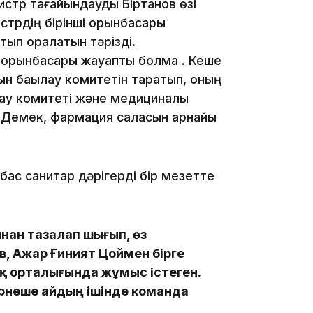
стр тағайындауды Біртанов өзі
стрдің бірінші орынбасары
йтып оралатын тәрізді.
18:00
 орынбасары жауапты болмақ . Кеше
сын бақылау комитетін таратып, оның
лау комитеті және медициналық
. Демек, фармация саласын арнайы
17:47
ас санитар дәрігерді бір мезетте
нан тазалап шығып, өз
17:30
, Ажар Ғиният Цоймен бірге
қ орталығында жұмыс істеген.
рнеше айдың ішінде команда