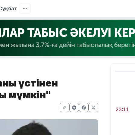
Сұқбат
ың үстінен
ы мүмкін"
23:11