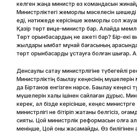
келген жаңа министр өз командасын жинайд
Министрліктегі жемқорлық мәселесін шешед
еді, нәтижеде керісінше жемқорлық сол жау
Қазір төрт вице-министр бар. Алайда мемл
Төрт орынбасардың не қажеті бар? Бір-екі 
жылдары қымбат мұнай бағасының арқасында 
төрт орынбасарды ұстауға болған шығар. Ал
Денсаулық сақтау министрлігіне түбегейлі р
Министрліктің бақылау кеңесінің мүшелерін 
да Біртанов енгізген нәрсе. Бақылау кеңесі
мүшелерін халық ішінен сайлаған дұрыс. Ми
керек, ал бізде керісінше, кеңес министрге
министрлігі не бітіріп жатқаны белгісіз, қоға
сияқты. Цой министрлік реформасын қолға алс
меніңше, Цой оны жасамайды. Өз билігінен 