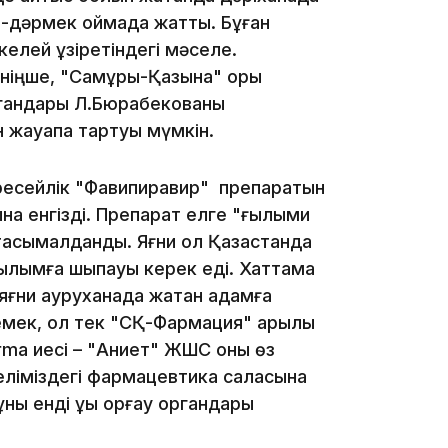
і-дәрмек қоймада жатты. Бұған
лей құзіретіндегі мәселе.
ніңше, "Самұрық-Қазына" қоры
 органдары Л.Бюрабекованы
18:41
 жауапқа тартуы мүмкін.
і ресейлік "Фавипиравир" препаратын
а енгізді. Препарат елге "ғылыми
тасымалданды. Яғни ол Қазақстанда
ылымға шықпауы керек еді. Хаттама
18:40
яғни ауруханада жатқан адамға
емек, ол тек "СҚ-Фармация" арқылы
rma иесі – "Ақниет" ЖШС оны өз
 еліміздегі фармацевтика саласына
ы енді құқық қорғау органдары
18:35