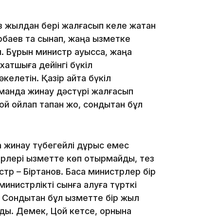
17:21
ыз жылдан бері жалғасып келе жатқан
баев та сынап, жаңа қызметке
. Бұрын министр ауысса, жаңа
хатшыға дейінгі бүкіл
елетін. Қазір қайта бүкіл
16:45
команда жинау дәстүрі жалғасып
й ойлап тапқан жоқ, сондықтан бұл
16:32
 жинау түбегейлі дұрыс емес
трлері қызметте көп отырмайды, тез
тр – Біртанов. Басқа министрлер бір
инистрлікті сынға алуға түрткі
Сондықтан бұл қызметте бір жыл
йды. Демек, Цой кетсе, орнына