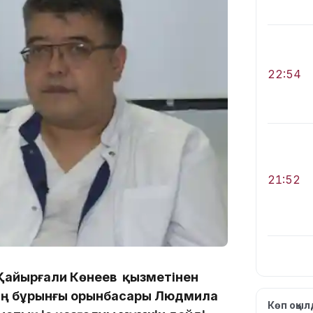
22:54
21:52
ы Қайырғали Көнеев қызметінен
нің бұрынғы орынбасары Людмила
21:30
Көп оқы