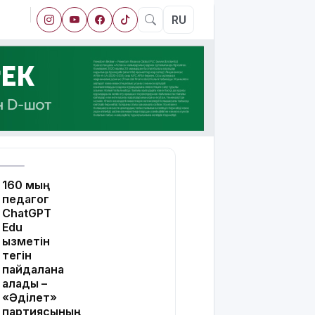
RU
160 мың
педагог
ChatGPT
Edu
қызметін
тегін
пайдалана
алады –
«Әділет»
партиясының