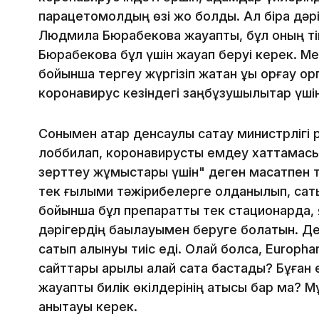
парацетомолдың өзі жоқ болды. Ал бірақ дәр
Людмила Бюрабекова жауапты, бұл оның тіке
Бюрабекова бұл үшін жауап беруі керек. Ме
бойынша тергеу жүргізіп жатқан құқық қорғау
коронавирус кезіндегі заңбұзушылықтар үшін
Сонымен қатар денсаулық сақтау министрліг
лоббилап, коронавирусты емдеу хаттамасын
зерттеу жұмыстары үшін" деген мақсатпен 
тек ғылыми тәжірибелерге қолданылып, сат
бойынша бұл препаратты тек стационарда, 
дәрігердің бақылауымен беруге болатын. Д
сатып алынуы тиіс еді. Олай болса, Europha
сайттары арқылы қалай сата бастады? Бұған
жауапты билік өкілдерінің қатысы бар ма? Мұн
анықтауы керек.