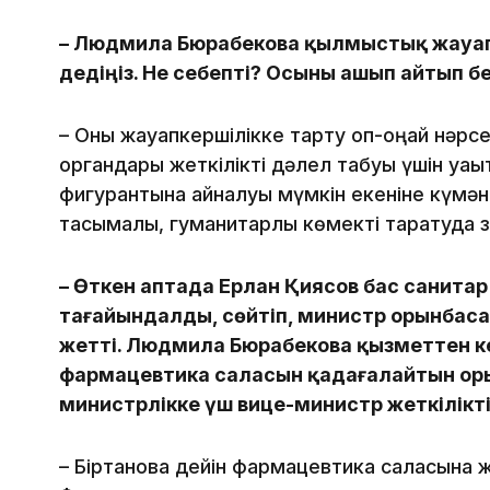
– Людмила Бюрабекова қылмыстық жауап
дедіңіз. Не себепті? Осыны ашып айтып бе
– Оны жауапкершілікке тарту оп-оңай нәрсе е
органдары жеткілікті дәлел табуы үшін уақыт 
фигурантына айналуы мүмкін екеніне күмәні
тасымалы, гуманитарлық көмекті таратуда 
– Өткен аптада Ерлан Қиясов бас санитар 
тағайындалды, сөйтіп, министр орынбас
жетті. Людмила Бюрабекова қызметтен к
фармацевтика саласын қадағалайтын оры
министрлікке үш вице-министр жеткілікт
– Біртановқа дейін фармацевтика саласына 