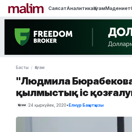
Саясат
Аналитика
Қоғам
Мәдениет
Басты
Қоғам
"Людмила Бюрабекован
қылмыстық іс қозғалу
24 қыркүйек, 2020
•
Елнұр Бақытқызы
Қоғам