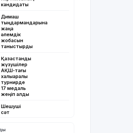
кандидаты
Димаш
тыңдармандарына
жаңа
әлемдік
жобасын
таныстырды
Қазақстандық
жүзушілер
АҚШ-тағы
халықаралық
турнирде
17 медаль
жеңіп алды
Шешуші
сәт
жақындады:
Грант
лды
иегерлерінің