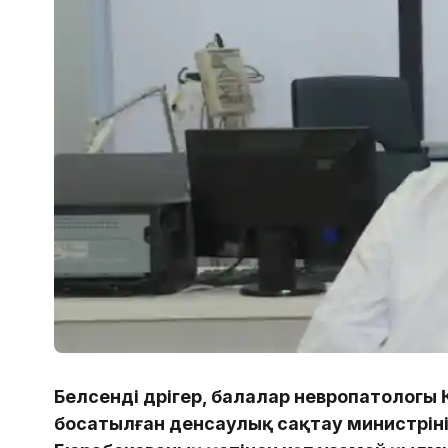
Белсенді дәрігер, балалар невропатолог
босатылған денсаулық сақтау министрі