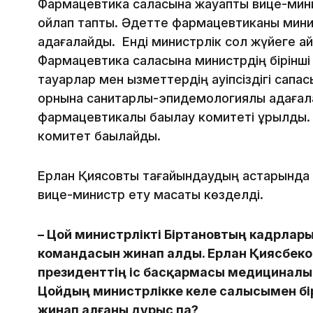
Фармацевтика саласына жауапты вице-мини
ойлап тапты. Әдетте фармацевтиканы мини
қадағалайды. Енді министрлік сол жүйеге қа
Фармацевтика саласына министрдің бірінші
тауарлар мен қызметтердің қауіпсіздігі сапа
орнына санитарлық-эпидемологиялық қадаға
фармацевтикалық бақылау комитеті құрылды
комитет бақылайды.
Ерлан Қиясовты тағайындаудың астарында б
вице-министр ету мақсаты көзделді.
– Цой министрлікті Біртановтың кадрлары
командасын жинап алды. Ерлан Қиясбеков
президенттің іс басқармасы медициналы
Цойдың министрлікке келе салысымен бі
жинап алғаны дұрыс па?