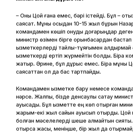
– Оны Цой ғана емес, бәрі істейді. Бұл – от
саясат. Мұны осыдан 10-15 жыл бұрын Назар
командамен көшіп қонуды доғарыңдар деген
министр өзімен бірге орынбасардан бастап 
қызметкерлерді тайлы-тұяғымен қалдырмай әк
қызметкерді ертіп жүрмейтін болды. Бірақ 
жатыр. Әрине, бұл дұрыс емес. Бірақ мұны Цо
саясаттан ол да бас тартпайды.
Командамен қызметке бару немесе команда
нәрсе. Жалпы, бізде денсаулық сақтау минис
ауысады. Бұл қызметте ең көп отырған минис
жарым-екі жыл сайын ауысып отырды. Цой м
болған мәселелерді шеше алмайтын сияқты. 
отырса жақсы, меніңше, бір жыл да отырма