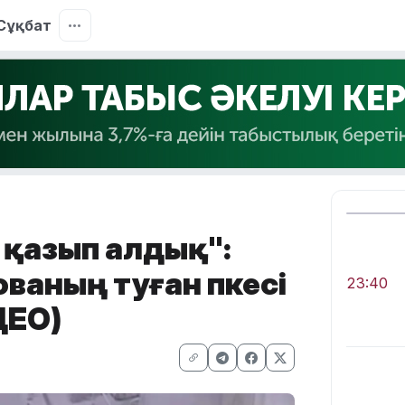
Сұқбат
е қазып алдық":
аның туған әпкесі
23:40
ДЕО)