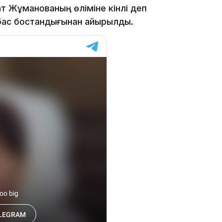
ат Жұманованың өліміне кінәлі деп
15:33
 бас бостандығынан айырылды.
15:04
14:10