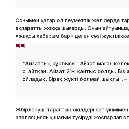
Сонымен қатар ол әлеуметтік желілерде тар
ақпаратты жоққа шығарды. Оның айтуынша
«жақсы хабарым бар» деген сөзі жүктілікк
"Айзаттың құрбысы "Айзат маған келем
сі айтқан. Айзат 21-і қайтыс болды. Біз
ойладық. Бірақ жүкті болмай шықты", – 
Жәбірленуші тараптың өкілдері сот үкімімен
апелляциялық шағым түсіруді жоспарлап от