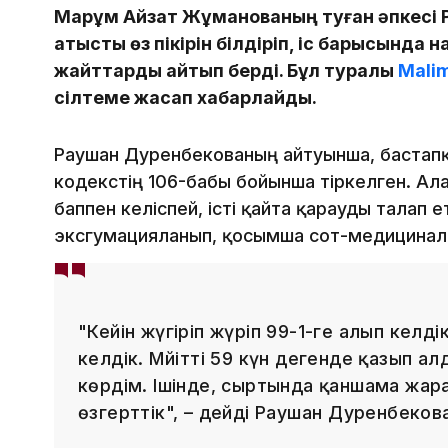
Марқұм Айзат Жұманованың туған әпкесі 
қатысты өз пікірін білдіріп, іс барысында
жайттарды айтып берді. Бұл туралы
Malim
сілтеме жасап хабарлайды.
Раушан Дәуренбекованың айтуынша, баста
кодекстің 106-бабы бойынша тіркелген. А
баппен келіспей, істі қайта қарауды талап ет
эксгумацияланып, қосымша сот-медициналы
"Кейін жүгіріп жүріп 99-1-ге алып келді
келдік. Мәйітті 59 күн дегенде қазып а
көрдім. Ішінде, сыртында қаншама жар
өзгерттік", – дейді Раушан Дәуренбеков