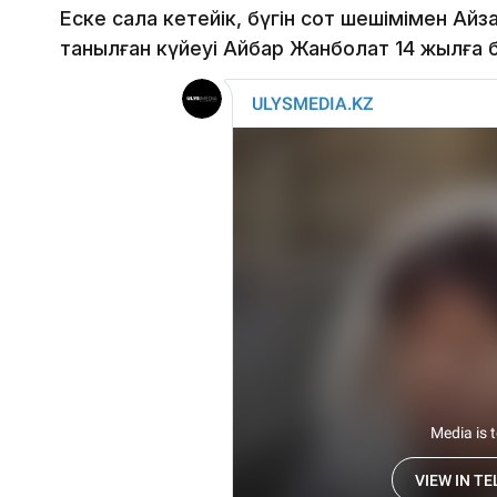
Еске сала кетейік, бүгін сот шешімімен Айз
танылған күйеуі Айбар Жанболат 14 жылға