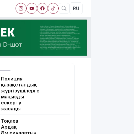
RU
Полиция
қазақстандық
жүргізушілерге
маңызды
ескерту
жасады
Тоқаев
Ардақ
Әмірқұловтың