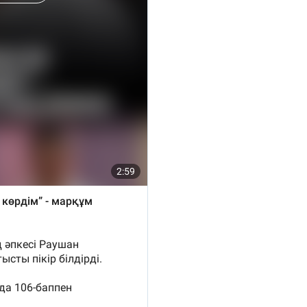
13:14
13:08
12:35