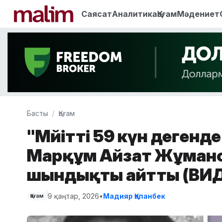
Саясат
Аналитика
Қоғам
Мәдениет
Басты
Қоғам
"Мәйітті 59 күн дегенд
Марқұм Айзат Жұманов
шындықты айтты (ВИ
9 қаңтар, 2026
•
Мадияр Қапанбек
Қоғам