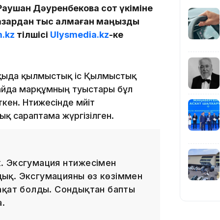
Раушан Дәуренбекова сот үкіміне
 назардан тыс қалмаған маңызды
19:39
.kz
тілшісі
Ulysmedia.kz
-ке
пқыда қылмыстық іс Қылмыстық
лайда марқұмның туыстары бұл
кен. Нәтижесінде мәйіт
18:45
қ сараптама жүргізілген.
к. Эксгумация нәтижесімен
лдық. Эксгумацияны өз көзіммен
17:34
ақат болды. Сондықтан бапты
а.