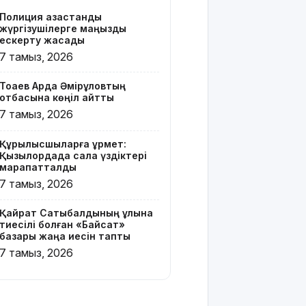
Z белгісі
Полиция қазақстандық
бар жейде
жүргізушілерге маңызды
киген
ескерту жасады
жолаушы
7 тамыз, 2026
қызу
талқыға
Тоқаев Ардақ Әмірқұловтың
түсті
отбасына көңіл айтты
7 тамыз, 2026
Президент
Солтүстік
Құрылысшыларға құрмет:
Қазақстан
Қызылордада сала үздіктері
облысының
марапатталды
90
7 тамыз, 2026
жылдығымен
құттықтады
Қайрат Сатыбалдының ұлына
тиесілі болған «Байсат»
Телефон
базары жаңа иесін тапты
алаяқтығының
7 тамыз, 2026
жаңа түрі
туралы
ескерту
жасалды