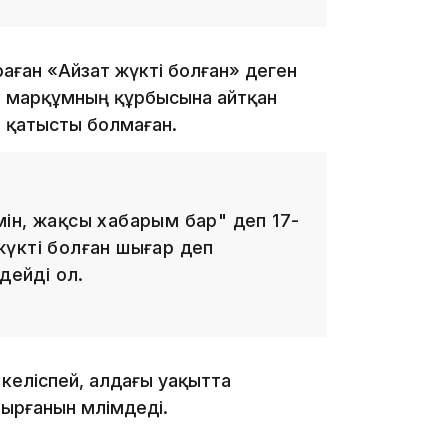
аған «Айзат жүкті болған» деген
16:34
, марқұмның құрбысына айтқан
е қатысты болмаған.
16:33
ін, жақсы хабарым бар" деп 17-
 жүкті болған шығар деп
дейді ол.
16:01
 келіспей, алдағы уақытта
ырғанын мәлімдеді.