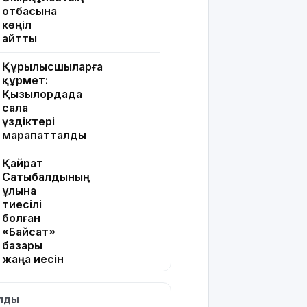
отбасына
көңіл
айтты
Құрылысшыларға
құрмет:
Қызылордада
сала
үздіктері
марапатталды
Қайрат
Сатыбалдының
ұлына
тиесілі
болған
«Байсат»
базары
жаңа иесін
тапты
ылды
Қарағандада