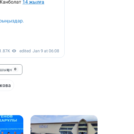
11:20
10:53
шыққан
0
кова
10:35