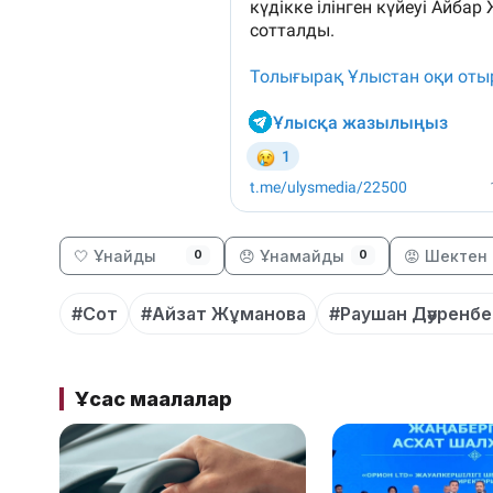
🤍 Ұнайды
😞 Ұнамайды
😡 Шектен 
0
0
#Сот
#Айзат Жұманова
#Раушан Дәуренбе
Ұқсас мақалалар