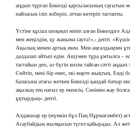
аңдып тұрған Бикелді қарсыласының сауытын м
найзасын іліп жіберіп, аттан көтеріп тастапты.
Үстіне құсша шоқиып мініп алған Бикелдіге Алд
мен жеңілдім, қу жаныма сауға!»,- депті. «Күші
Ақылың менен артық екен. Мен аңғалдықпен ұт
далдалап айтып едім. Ашумен тұра ұмтылса – ес
тастайын деп, ал бүгін көзім тайған сәтті аңдып
Сөйтіп, мені бір емес, екі мәрте жықтың. Енді бо
баласына атағы жеткен Бикелді қандай батыр еке
ақылың тең нағыз ер екенсің. Сенімен жау болға
ұқтырдың» депті.
Алданазар ер (мүмкін бұл Паң Нұрмағамбет) ас
Асаубайдың жылқысын түгел қайырады. Ал жетег