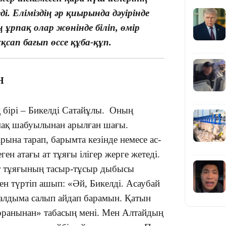
19:09
і. Еліміздің әр қиырында дәуірінде
 ұрпақ олар жөнінде біліп, өмір
ұқсап бағып өссе құба-құп.
Н
18:50
ң бірі – Бикелді Сатайұлы. Оның
лмақ шабуылынан арылған шағы.
рына тарап, барымта кезінде немесе ас-
н атағы ат тұяғы ілігер жерге жетеді.
ат тұяғының тасыр-тұсыр дыбысы
мен түртіп ашып: «Әй, Бикелді. Асаубай
17:33
 алдыма салып айдап барамын. Қатын
оранынан» табасың мені. Мен Алтайдың