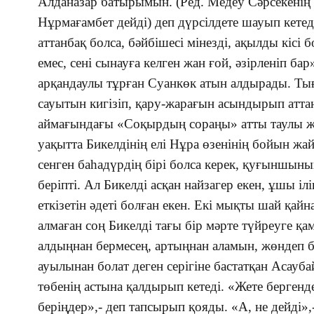
Алданазар батырымын. (Ред. Медеу Сәрсекенің
Нұрмағамбет дейді) деп дүрсілдете шауып кетед
аттанбақ болса, бәйбішесі мінезді, ақылды кісі 
емес, сені сынауға келген жан ғой, әзірленіп ба
арқандаулы тұрған Суанкөк атын алдырады. Тығ
сауытын кигізіп, қару-жарағын асындырып атт
аймағындағы «Соқырдың сораңы» атты таулы же
уақытта Бикелдінің елі Нұра өзенінің бойын жа
сенген баһадүрдің бірі болса керек, қуғыншыны
беріпті. Ал Бикелді асқан найзагер екен, ұшы іл
еткізетін әдеті болған екен. Екі мықты шай қайн
алмаған соң Бикелді тағы бір мәрте түйреуге қа
алдыңнан бермесең, артыңнан аламын, жөндеп 
ауылынан болат деген серігіне бастатқан Аса
төбенің астына қалдырып кетеді. «Жете бергенд
беріңдер»,- деп тапсырып қояды. «А, не дейді»,