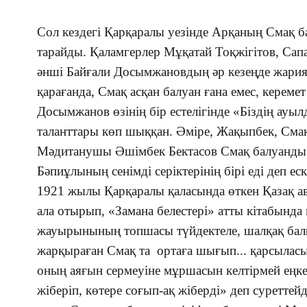
Сол кездегі Қарқаралы уезінде Арқаның Смақ 
тарайды. Қаламгерлер Мұқатай Тоқжігітов, Сап
әнші Байғали Досымжановдың әр кезеңде жариял
қарағанда, Смақ асқан балуан ғана емес, кереме
Досымжанов өзінің бір естелігінде «Біздің ауыл
таланттары көп шыққан. Әміре, Жақыпбек, Смақ
Мәдитанушы Әшімбек Бектасов Смақ балуанды 
Бәпиұлының сенімді серіктерінің бірі еді деп е
1921 жылы Қарқаралы қаласында өткен Қазақ 
ала отырып, «Замана белестері» атты кітабында
жауырынының топшасы түйдектеле, шалқақ бал
жарқыраған Смақ та ортаға шығып... қарсылас
оның аяғын сермеуіне мұршасын келтірмей еңке
жіберіп, көтере соғып-ақ жіберді» деп суреттей