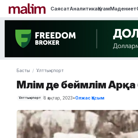
Саясат
Аналитика
Қоғам
Мәдениет
Басты
Ұлттық спорт
Мәлім де беймәлім Арқ
8 қаңтар, 2023
•
Олжас Қасым
Ұлттық спорт