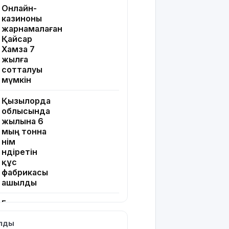
Онлайн-
казиноны
жарнамалаған
Қайсар
Хамза 7
жылға
сотталуы
мүмкін
Қызылорда
облысында
жылына 6
мың тонна
өнім
өндіретін
құс
фабрикасы
ашылды
Балағат
сөздер
ылды
жариялаған