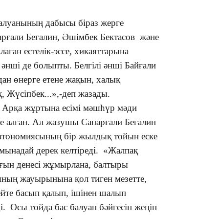
балуанының дабысы біраз жерге
арғали Бегалин, Әшімбек Бектасов және
аған естелік-эссе, хикаяттарына
т әнші де болыпты. Белгілі әнші Байғали
13:05
дан өнерге етене жақын, халық
, Жүсіпбек...»,-деп жазады.
Арқа жұртына есімі мәшһүр мәди
12:31
ске алған. Ал жазушы Сапарғали Бегалин
автономиясының бір жылдық тойын еске
 мынадай дерек келтіреді. «Жалпақ
ғын денесі жұмырлана, балтыры
ының жауырынына қол тиген мезетте,
йте басып қалып, ішінен шалып
11:59
ді. Осы тойда бас балуан бәйгесін жеңіп