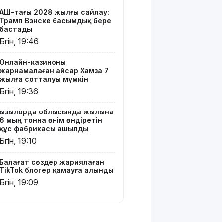
TikTok
АҚШ-тағы 2028 жылғы сайлау:
блогер
Трамп Вэнске басымдық бере
қамауға
бастады
алынды
Бүгін, 19:46
Құтқарушылар
Онлайн-казиноны
3,5 мың
жарнамалаған Қайсар Хамза 7
метр
жылға сотталуы мүмкін
биіктіктегі
Бүгін, 19:36
туристерге
көмек
Қызылорда облысында жылына
көрсетті
6 мың тонна өнім өндіретін
құс фабрикасы ашылды
Еңбек
Бүгін, 19:10
кодексінде
өзгеріс көп:
Балағат сөздер жариялаған
енді
TikTok блогер қамауға алынды
жұмысқа
Бүгін, 19:09
қабылдаудан
бас
тартудың
себебі