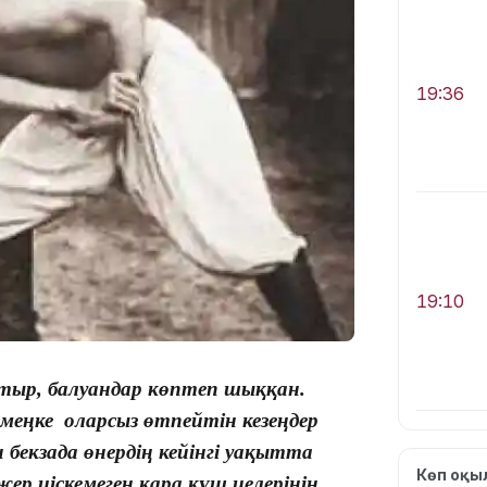
19:36
19:10
тыр, балуандар көптеп шыққан.
меңке оларсыз өтпейтін кезеңдер
бекзада өнердің кейінгі уақытта
Көп оқ
жер иіскемеген қара күш иелерінің