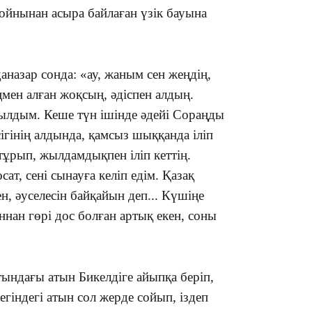
ойнынан асыра байлаған үзік бауына
16:01
аназар сонда: «ау, жаным сен жеңдің,
ңмен алған жоқсың, әдіспен алдың.
ылдым. Кеше түн ішінде әдейі Сораңды
15:59
ігінің алдында, қамсыз шыққанда іліп
 тұрып, жылдамдықпен іліп кеттің.
сат, сені сынауға келіп едім. Қазақ
н, әуселесін байқайын деп... Күшіңе
ннан гөрі дос болған артық екен, соны
15:25
тындағы атын Бикелдіге айыпқа беріп,
індегі атын сол жерде сойып, іздеп