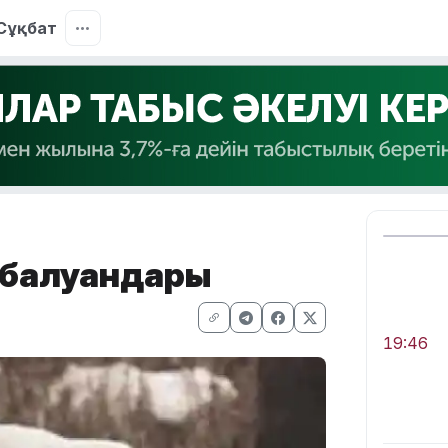
Сұқбат
а балуандары
19:46