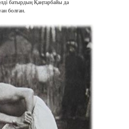
елді батырдың Қаңтарбайы да
уан болған.
15:24
14:47