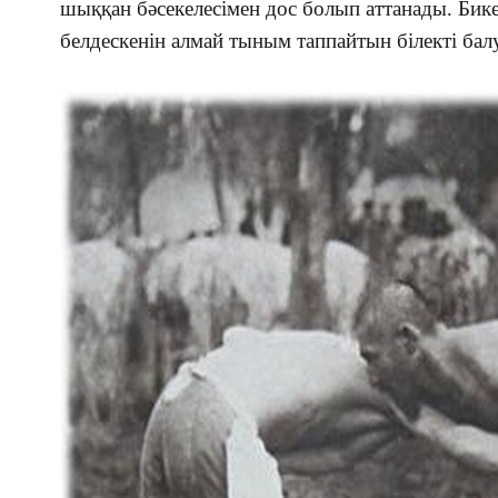
шыққан бәсекелесімен дос болып аттанады.
Бик
белдескенін алмай тыным таппайтын білекті бал