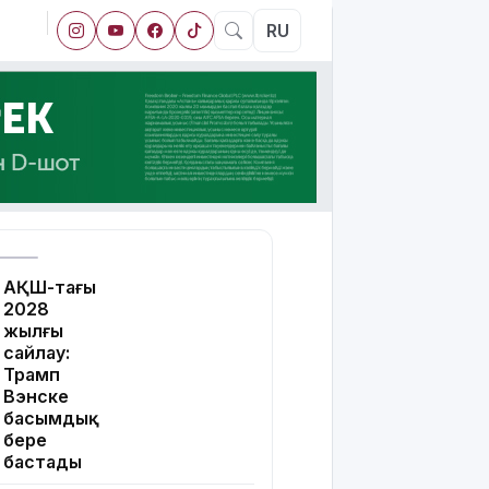
RU
АҚШ-тағы
2028
жылғы
сайлау:
Трамп
Вэнске
басымдық
бере
бастады