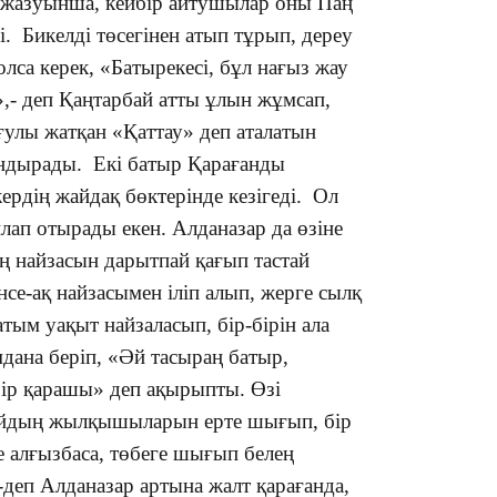
 жазуынша, кейбір айтушылар оны Паң
і. Бикелді төсегінен атып тұрып, дереу
болса керек, «Батырекесі, бұл нағыз жау
р»,- деп Қаңтарбай атты ұлын жұмсап,
улы жатқан «Қаттау» деп аталатын
андырады. Екі батыр Қарағанды
17:17
рдің жайдақ бөктерінде кезігеді. Ол
йлап отырады екен. Алданазар да өзіне
ң найзасын дарытпай қағып тастай
інсе-ақ найзасымен іліп алып, жерге сылқ
атым уақыт найзаласып, бір-бірін ала
мдана беріп, «Әй тасыраң батыр,
16:37
бір қарашы» деп ақырыпты. Өзі
убайдың жылқышыларын ерте шығып, бір
е алғызбаса, төбеге шығып белең
-деп Алданазар артына жалт қарағанда,