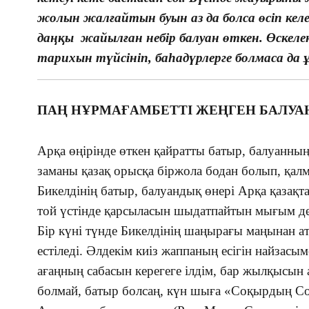
жолын жалғайтын буын аз да болса өсіп келед
даңқы жайылған небір балуан өткен. Өскелең
тарихын түйсініп, баһадүрлерге болмаса да 
ПАҢ НҰРМАҒАМБЕТТІ ЖЕҢГЕН БАЛУА
Арқа өңірінде өткен қайратты батыр, балуанны
заманы қазақ орысқа біржола бодан болып, қа
Бикелдінің батыр, балуандық өнері Арқа қазақта
той үстінде қарсыласын шыдатпайтын мығым деге
Бір күні түнде Бикелдінің шаңырағы маңынан 
естіледі. Әлдекім киіз жаппаның есігін найзасы
ағаңның сабасын керегеге ілдім, бар жылқысын
болмай, батыр болсаң, күн шыға «Соқырдың С