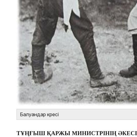
Балуандар күресі
ТҰҢҒЫШ ҚАРЖЫ МИНИСТРІНІҢ ӘКЕСІ