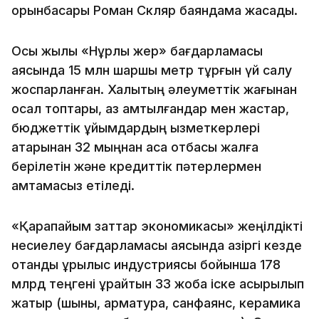
орынбасары Роман Скляр баяндама жасады.
Осы жылы «Нұрлы жер» бағдарламасы
аясында 15 млн шаршы метр тұрғын үй салу
жоспарланған. Халықтың әлеуметтік жағынан
осал топтары, аз қамтылғандар мен жастар,
бюджеттік ұйымдардың қызметкерлері
қатарынан 32 мыңнан аса отбасы жалға
берілетін және кредиттік пәтерлермен
қамтамасыз етіледі.
«Қарапайым заттар экономикасы» жеңілдікті
несиелеу бағдарламасы аясында қазіргі кезде
отандық құрылыс индустриясы бойынша 178
млрд теңгені құрайтын 33 жоба іске асырылып
жатыр (шыны, арматура, санфаянс, керамика