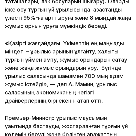
тақташалары, лак бояуларын шығару). Оларды
іске қосу тұрғын үй құрылысында қазақстандық
үлесті 95%-ға арттыруға және 8 мыңдай жаңа
жұмыс орнын құруға мүмкіндік береді.
«Қазіргі жағдайдағы Үкіметтің ең маңызды
міндеті – құрылыс қарқынын ұлғайту, халықты
тұрғын үймен қамту, жұмыс орындарын сақтау
және жаңа жұмыс орындарын құру. Бүгінде
құрылыс саласында шамамен 700 мың адам
жұмыс істейді», — деп А. Мамин, құрылыс
саласының экономиканың негізгі
драйверлерінің бірі екенін атап өтті.
Премьер-Министр құрылыс маусымын
уақытында бастауды, жоспарланған тұрғын үй
көлемін беруді және бөлінген қаражаттың