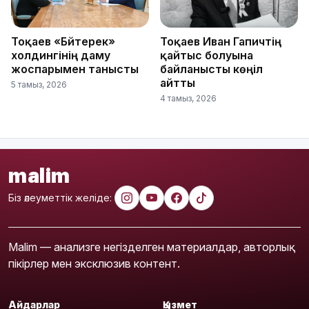
Тоқаев «Бәйтерек»
Тоқаев Иван Гапичтің
холдингінің даму
қайтыс болуына
жоспарымен танысты
байланысты көңіл
айтты
5 тамыз, 2026
4 тамыз, 2026
malim
Біз әлеуметтік желіде:
Malim — анализге негізделген материалдар, авторлық
пікірлер мен эксклюзив контент.
Айдарлар
Қызмет