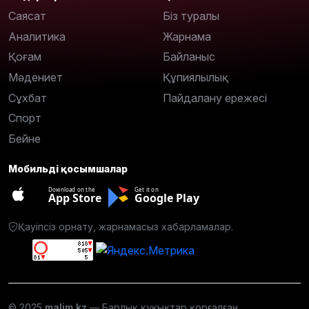
Саясат
Біз туралы
Аналитика
Жарнама
Қоғам
Байланыс
Мәдениет
Құпиялылық
Сұхбат
Пайдалану ережесі
Спорт
Бейне
Мобильді қосымшалар
Download on the
Get it on
App Store
Google Play
Қауіпсіз орнату, жарнамасыз хабарламалар.
© 2025
malim.kz
— Барлық құқықтар қорғалған.