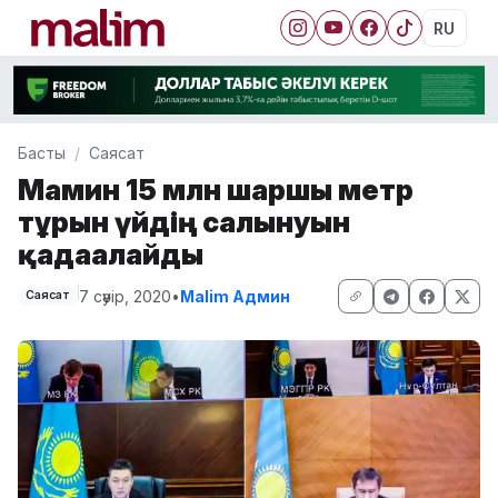
RU
Басты
Саясат
Мамин 15 млн шаршы метр
тұрғын үйдің салынуын
қадағалайды
7 сәуір, 2020
•
Malim Админ
Саясат