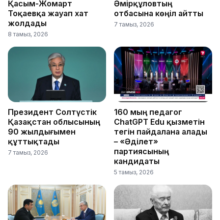
Қасым-Жомарт
Әмірқұловтың
Тоқаевқа жауап хат
отбасына көңіл айтты
жолдады
7 тамыз, 2026
8 тамыз, 2026
Президент Солтүстік
160 мың педагог
Қазақстан облысының
ChatGPT Edu қызметін
90 жылдығымен
тегін пайдалана алады
құттықтады
– «Әділет»
партиясының
7 тамыз, 2026
кандидаты
5 тамыз, 2026