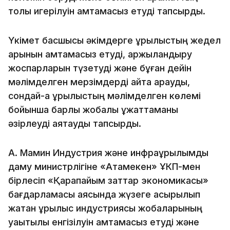
толық игерілуін қамтамасыз етуді тапсырды.
Үкімет басшысы әкімдерге құрылыстың жедел
қарқынын қамтамасыз етуді, қаржыландыру
жоспарларын түзетуді және бұған дейін
мәлімделген мерзімдерді қайта қарауды,
сондай-ақ құрылыстың мәлімделген көлемі
бойынша барлық жобалық құжаттаманы
әзірлеуді аяқтауды тапсырды.
А. Мамин Индустрия және инфрақұрылымдық
даму министрлігіне «Атамекен» ҰКП-мен
бірлесіп «Қарапайым заттар экономикасы»
бағдарламасы аясында жүзеге асырылып
жатқан құрылыс индустриясы жобаларының
уақытылы енгізілуін қамтамасыз етуді және