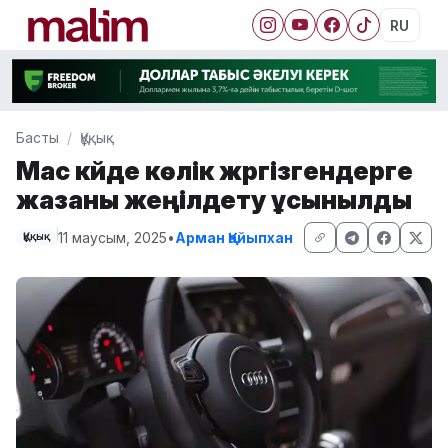
RU
Басты
Құқық
Мас күйде көлік жүргізгендерге
жазаны жеңілдету ұсынылды
11 маусым, 2025
•
Арман Қайыпхан
Құқық