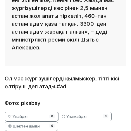
енгізілген жоқ. Кейінгі бес жылда мас
жүргізушілердің кесірінен 2,5 мыңнан
астам жол апаты тіркеліп, 460-тан
астам адам қаза тапқан. 3300-ден
астам адам жарақат алған», – деді
министрліктің ресми өкілі Шыңғыс
Алекешев.
Ол мас жүргізушілерді қылмыскер, тіпті кісі
өлтіруші деп атады.#ad
Фото: pixabay
🤍 Ұнайды
😞 Ұнамайды
0
0
😡 Шектен шыққан
0