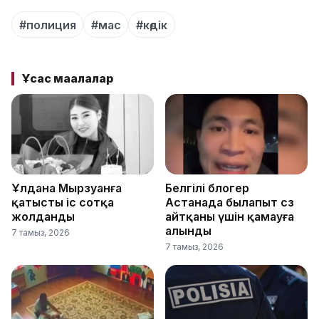
#полиция
#мас
#көдік
Ұқсас мақалалар
Ұлдана Мырзуанға
Белгілі блогер
қатысты іс сотқа
Астанада былапыт сөз
жолданды
айтқаны үшін қамауға
алынды
7 тамыз, 2026
7 тамыз, 2026