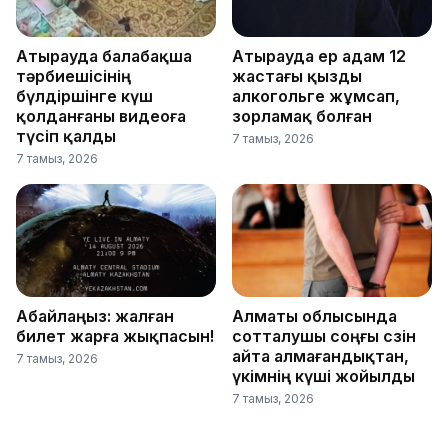
Атырауда балабақша
Атырауда ер адам 12
тәрбиешісінің
жастағы қызды
бүлдіршінге күш
алкогольге жұмсап,
қолданғаны видеоға
зорламақ болған
түсіп қалды
7 тамыз, 2026
7 тамыз, 2026
Абайлаңыз: жалған
Алматы облысында
билет жарға жықпасын!
сотталушы соңғы сөзін
айта алмағандықтан,
7 тамыз, 2026
үкімнің күші жойылды
7 тамыз, 2026