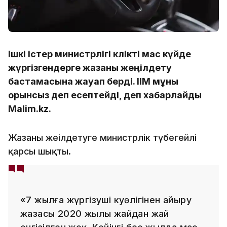
Ішкі істер министрлігі көлікті мас күйде
жүргізгендерге жазаны жеңілдету
бастамасына жауап берді. ІІМ мұны
орынсыз деп есептейді, деп хабарлайды
Malim.kz.
Жазаны жеңілдетуге министрлік түбегейлі
қарсы шықты.
«7 жылға жүргізуші куәлігінен айыру
жазасы 2020 жылы жайдан жай