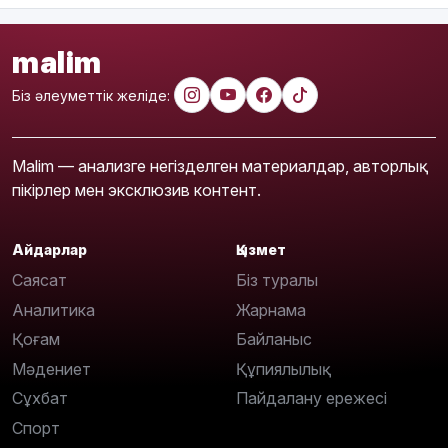
malim
Біз әлеуметтік желіде:
Malim — анализге негізделген материалдар, авторлық
пікірлер мен эксклюзив контент.
Айдарлар
Қызмет
Саясат
Біз туралы
Аналитика
Жарнама
Қоғам
Байланыс
Мәдениет
Құпиялылық
Сұхбат
Пайдалану ережесі
Спорт