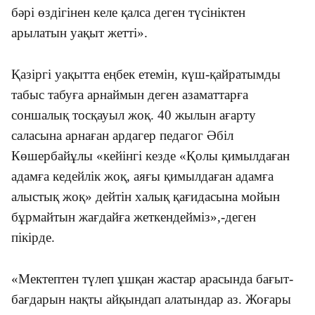
бәрі өздігінен келе қалса деген түсініктен
арылатын уақыт жетті».
Қазіргі уақытта еңбек етемін, күш-қайратымды
табыс табуға арнаймын деген азаматтарға
соншалық тосқауыл жоқ. 40 жылын ағарту
саласына арнаған ардагер педагог Әбіл
Көшербайұлы «кейінгі кезде «Қолы қимылдаған
адамға кедейлік жоқ, аяғы қимылдаған адамға
алыстық жоқ» дейтін халық қағидасына мойын
бұрмайтын жағдайға жеткендейміз»,-деген
пікірде.
«Мектептен түлеп ұшқан жастар арасында бағыт-
бағдарын нақты айқындап алатындар аз. Жоғары