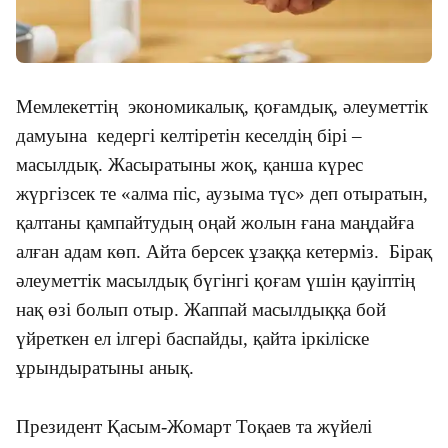
Мемлекеттің экономикалық, қоғамдық, әлеуметтік
дамуына кедергі келтіретін кеселдің бірі –
масылдық. Жасыратыны жоқ, қанша күрес
жүргізсек те «алма піс, аузыма түс» деп отыратын,
қалтаны қампайтудың оңай жолын ғана маңдайға
алған адам көп. Айта берсек ұзаққа кетерміз. Бірақ
әлеуметтік масылдық бүгінгі қоғам үшін қауіптің
нақ өзі болып отыр. Жаппай масылдыққа бой
үйреткен ел ілгері баспайды,
қайта
іркіліске
ұрын
дыр
атыны анық.
Президент Қасым-Жомарт Тоқаев та жүйелі