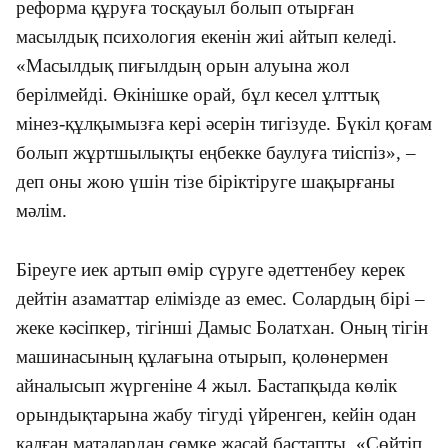
реформа құруға тосқауыл болып отырған
масылдық психология екенін жиі айтып келеді.
«Масылдық пиғылдың орын алуына жол
берілмейді. Өкінішке орай, бұл кесел ұлттық
мінез-құлқымызға кері әсерін тигізуде. Бүкіл қоғам
болып жұртшылықты еңбекке баулуға тиіспіз», –
деп оны жою үшін тізе біріктіруге шақырғаны
мәлім.
Біреуге иек артып өмір сүруге әдеттенбеу керек
дейтін азаматтар елімізде аз емес. Солардың бірі –
жеке кәсіпкер, тігінші Дамыс Болатхан. Оның тігін
машинасының құлағына отырып, қолөнермен
айналысып жүргеніне 4 жыл. Бастапқыда көлік
орындықтарына жабу тігуді үйренген, кейін одан
қалған маталардан сөмке жасай бастапты. «Сөйтіп,