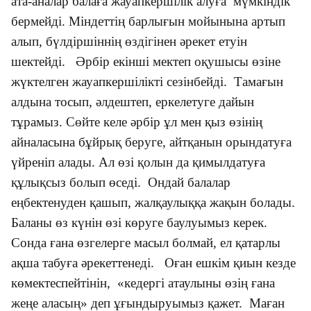
ата-аналар балаға жауапкершілік алуға мүмкіндік
бермейді. Міндеттің барлығын мойынына артып
алып, бүлдіршіннің өздігінен әрекет етуін
шектейді. Әрбір екінші мектеп оқушысы өзіне
жүктелген жауапкершілікті сезінбейді. Тамағын
алдына тосып, әлдештеп, еркелетуге дайын
тұрамыз. Сөйте келе әрбір ұл мен қыз өзінің
айналасына бұйрық беруге, айтқанын орындатуға
үйреніп алады. Ал өзі қолын да қимылдатуға
құлықсыз болып өседі. Ондай балалар
еңбектенуден қашып, жалқаулыққа жақын болады.
Баланы өз күнін өзі көруге баулуымыз керек.
Сонда ғана өзгелерге масыл болмай, ел қатарлы
ақша табуға әрекеттенеді. Оған ешкім қиын кезде
көмектеспейтінін, «кедергі атаулыны өзің ғана
жеңе аласың» деп ұғындыруымыз қажет. Маған