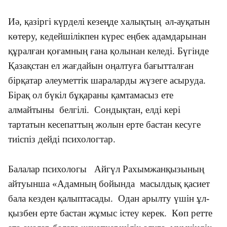
Иә, қазіргі күрделі кезеңде халықтың
әл-ауқатын
көтеру, кедейшілікпен күрес еңбек адамдарынан
құралған қоғамның ғана қолынан келеді. Бүгінде
Қазақстан ел жағдайын оңалтуға бағытталған
бірқатар әлеуметтік шараларды жүзеге асыруда.
Бірақ ол бүкіл бұқараны қамтамасыз ете
алмайтыны белгілі. Сондықтан, елді кері
тартатын кесепаттың жолын ерте бастан кесуге
тиіспіз дейді психологтар.
Балалар психологы Айгүл Рахымжанқызының
айтуынша «Адамның бойында масылдық қасиет
бала кезден қалыптасады. Одан арылту үшін ұл-
қызбен ерте бастан жұмыс істеу керек. Көп ретте