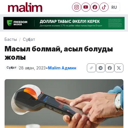
RU
Басты
Сұқбат
Масыл болмай, асыл болудың
жолы
28 ақпан, 2023
•
Malim Админ
Сұқбат