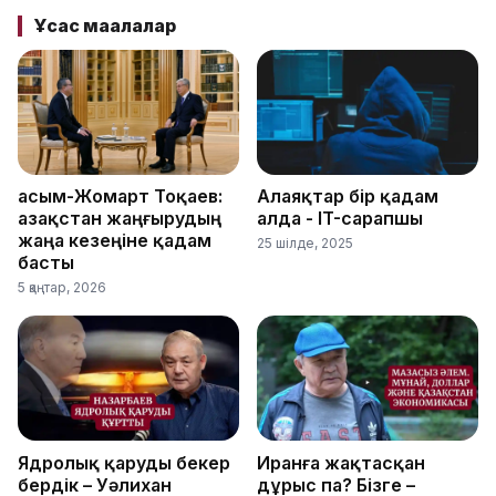
Ұқсас мақалалар
Қасым-Жомарт Тоқаев:
Алаяқтар бір қадам
Қазақстан жаңғырудың
алда - IT-сарапшы
жаңа кезеңіне қадам
25 шілде, 2025
басты
5 қаңтар, 2026
Ядролық қаруды бекер
Иранға жақтасқан
бердік – Уәлихан
дұрыс па? Бізге –