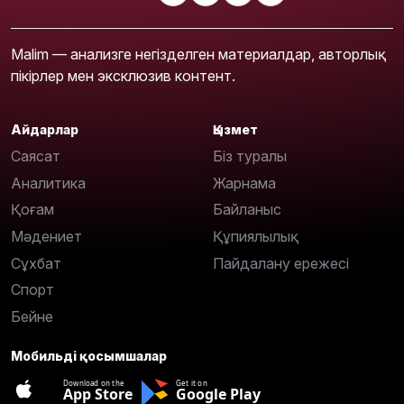
Malim — анализге негізделген материалдар, авторлық
пікірлер мен эксклюзив контент.
Айдарлар
Қызмет
Саясат
Біз туралы
Аналитика
Жарнама
Қоғам
Байланыс
Мәдениет
Құпиялылық
Сұхбат
Пайдалану ережесі
Спорт
Бейне
Мобильді қосымшалар
Download on the
Get it on
App Store
Google Play