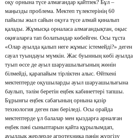
оқу орнына түсе алмағандар қайтпек? Бұл –
маңызды проблема. Мектеп түлектерінің 60
пайызы жыл сайын оқуға түсе алмай қиналып
қалады. Жұмысқа орналаса алмағандықтан, оқыс
оқиғаларға тап болатындар көбейген. Осы тұста
«Олар ауылда қалып неге жұмыс істемейді?» деген
сауал туындауы мүмкін. Жас буынның көбі ауылда
туып өссе де ауыл шаруашылығының жөнін
білмейді, қарапайым тірліктен алыс. Өйткені
мектептерде оқушыларды ауыл шаруашылығына
баулып, тәлім беретін еңбек кабинеттері тапшы.
Бұрынғы еңбек сабағының орнына қазір
технология деген пән беріледі. Осы орайда
мектептерде ұл балалар мен қыздарға арналған
еңбек пәні сыныптарын қайта құрылымдап,
ауылдық жерлерде агротехника пәнін жүргізу