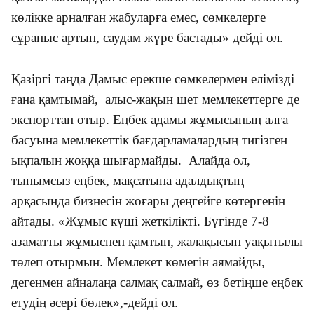
көлікке арналған жабуларға емес, сөмкелерге
сұраныс артып, саудам жүре бастады» дейді ол.
Қазіргі таңда Дамыс ерекше сөмкелермен елімізді
ғана қамтымай, алыс-жақын шет мемлекеттерге де
экспорттап отыр. Еңбек адамы жұмысының алға
басуына мемлекеттік бағдарламалардың тигізген
ықпалын жоққа шығармайды. Алайда ол,
тынымсыз еңбек, мақсатына адалдықтың
арқасында бизнесін жоғары деңгейге көтергенін
айтады. «Жұмыс күші жеткілікті. Бүгінде 7-8
азаматты жұмыспен қамтып, жалақысын уақытылы
төлеп отырмын. Мемлекет көмегін аямайды,
дегенмен айналаңа салмақ салмай, өз бетіңше еңбек
етудің әсері бөлек»,-дейді ол.