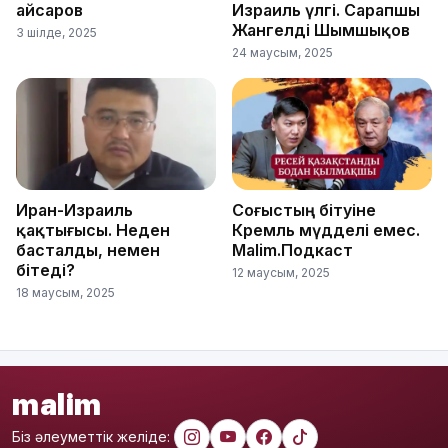
Қайсаров
Израиль үлгі. Сарапшы
Жангелді Шымшықов
3 шілде, 2025
24 маусым, 2025
Иран-Израиль
Соғыстың бітуіне
қақтығысы. Неден
Кремль мүдделі емес.
басталды, немен
Malim.Подкаст
бітеді?
12 маусым, 2025
18 маусым, 2025
malim
Біз әлеуметтік желіде: