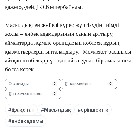
қажет»,-дейді Ә.Көшербайұлы.
Масылдықпен жүйелі күрес жүргізудің тиімді
жолы – еңбек адамдарының санын арттыру,
аймақтарда жұмыс орындарын көбірек құрып,
қызметкерлерді ынталандыру. Мемлекет басшысы
айтқан «еңбекқор ұлтқа» айналудың бір амалы осы
болса керек.
🤍 Ұнайды
😞 Ұнамайды
0
0
😡 Шектен шыққан
0
#Қазақстан
#Масылдық
#еріншектік
#еңбекадамы