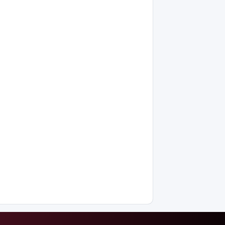
жазбаша
түсіндіріледі
Бектенов:
ЕАЭО
аясында
жасанды
интеллект
пен
кедергісіз
саудаға
басымдық
беріледі
Қосшылық
тұрғын
«емшіге» 9
млн теңгеге
жуық ақша
аударған
Ең жоғары