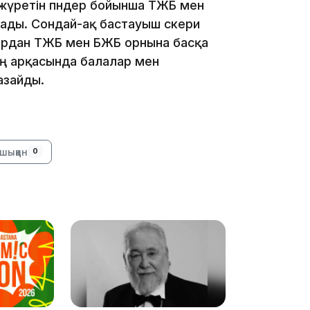
т жүретін пәндер бойынша ТЖБ мен
19:09
ады. Сондай-ақ бастауыш әскери
ардан ТЖБ мен БЖБ орнына басқа
дің арқасында балалар мен
азайды.
18:50
шыққан
0
17:33