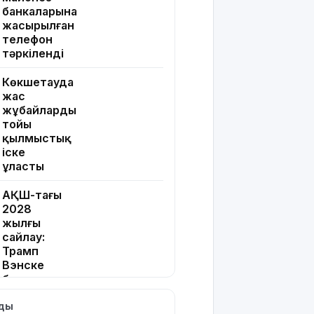
банкаларына
жасырылған
телефон
тәркіленді
Көкшетауда
жас
жұбайлардың
тойы
қылмыстық
іске
ұласты
АҚШ-тағы
2028
жылғы
сайлау:
Трамп
Вэнске
басымдық
бере
лды
бастады