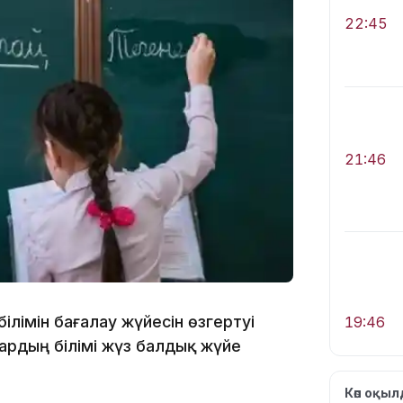
22:45
21:46
ілімін бағалау жүйесін өзгертуі
19:46
ардың білімі жүз балдық жүйе
Көп оқы