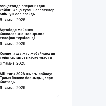
Қазақстанда операциядан
Онлайн-
кейінгі жаңа туған нәрестелер
казиноны
өлімі үш есе азайды
жарнамалаған
6 тамыз, 2026
Қайсар
Хамза 7
Ақтөбеде майонез
жылға
банкаларына жасырылған
сотталуы
телефон тәркіленді
мүмкін
6 тамыз, 2026
Қызылорда
Көкшетауда жас жұбайлардың
облысында
тойы қылмыстық іске ұласты
жылына 6
6 тамыз, 2026
мың тонна
өнім
өндіретін
АҚШ-тағы 2028 жылғы сайлау:
Трамп Вэнске басымдық бере
құс
бастады
фабрикасы
6 тамыз, 2026
ашылды
Балағат
сөздер