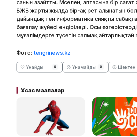
санын азайтты. Мәселен, аптасына бір саға
БЖБ жарты жылда бір-ақ рет алынатын бол
дайындық пен информатика сияқты сабақт
бағалау жүйесі ендіріледі. Осы өзгерістер
мұғалімдерге түсетін салмақ айтарлықтай 
Фото:
tengrinews.kz
🤍 Ұнайды
😞 Ұнамайды
😡 Шектен 
0
0
Ұқсас мақалалар