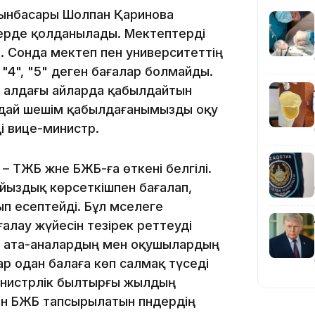
орынбасары Шолпан Қаринова
терде қолданылады. Мектептерді
. Сонда мектеп пен университеттің
 "4", "5" деген бағалар болмайды.
19:36
ді алдағы айларда қабылдайтын
ндай шешім қабылдағанымызды оқу
і вице-министр.
– ТЖБ және БЖБ-ға өткені белгілі.
йыздық көрсеткішпен бағалап,
19:10
п есептейді. Бұл мәселеге
алау жүйесін тезірек реттеуді
сі ата-аналардың мен оқушылардың
р одан балаға көп салмақ түседі
министрлік былтырғы жылдың
ен БЖБ тапсырылатын пәндердің