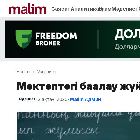
Саясат
Аналитика
Қоғам
Мәдениет
Басты
Мәдениет
Мектептегі бағалау жү
2 ақпан, 2020
•
Malim Админ
Мәдениет