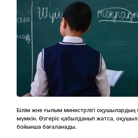
Білім және ғылым министрлігі оқушылардың б
мүмкін. Өзгеріс қабылданып жатса, оқушыл
бойынша бағаланады.