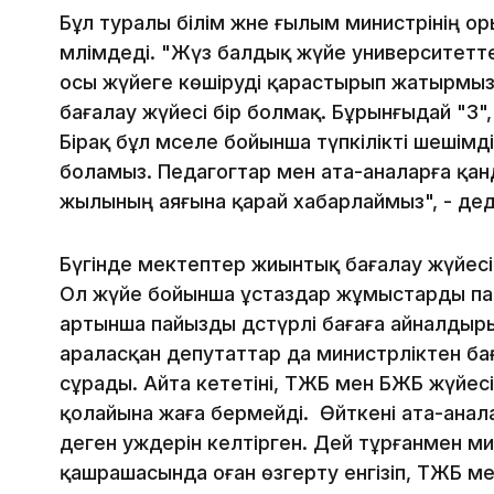
Бұл туралы білім және ғылым министрінің 
мәлімдеді. "Жүз балдық жүйе университет
осы жүйеге көшіруді қарастырып жатырмыз
бағалау жүйесі бір болмақ. Бұрынғыдай "3",
Бірақ бұл мәселе бойынша түпкілікті шешім
боламыз. Педагогтар мен ата-аналарға қа
жылының аяғына қарай хабарлаймыз", - дед
Бүгінде мектептер жиынтық бағалау жүйесі 
Ол жүйе бойынша ұстаздар жұмыстарды па
артынша пайызды дәстүрлі бағаға айналдыры
араласқан депутаттар да министрліктен бағ
сұрады. Айта кететіні, ТЖБ мен БЖБ жүйе
қолайына жаға бермейді. Өйткені ата-анала
деген уәждерін келтірген. Дей тұрғанмен 
қашрашасында оған өзгерту енгізіп, ТЖБ м