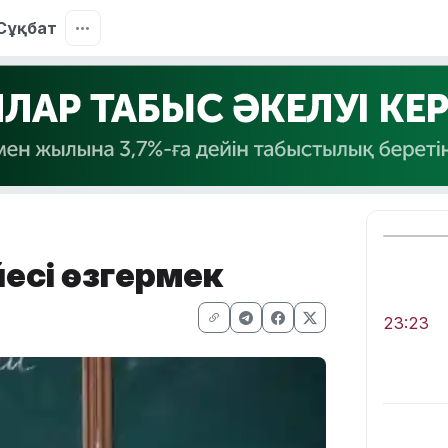
Сұқбат
йесі өзгермек
23:23