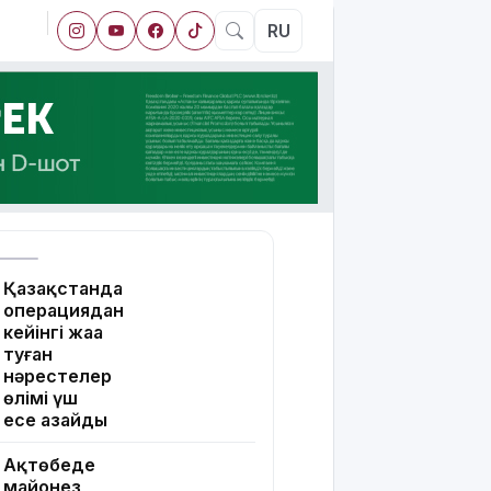
RU
Қазақстанда
операциядан
кейінгі жаңа
туған
нәрестелер
өлімі үш
есе азайды
Ақтөбеде
майонез