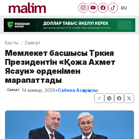
RU
Басты
Саясат
Мемлекет басшысы Түркия
Президентін «Қожа Ахмет
Ясауи» орденімен
марапаттады
14 мамыр, 2026
•
Сабина Асқарқызы
Саясат