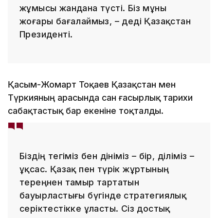
жұмысы жандана түсті. Біз мұны
жоғары бағалаймыз, – деді Қазақстан
Президенті.
Қасым-Жомарт Тоқаев Қазақстан мен
Түркияның арасында сан ғасырлық тарихи
сабақтастық бар екеніне тоқталды.
Біздің тегіміз бен дініміз – бір, діліміз –
ұқсас. Қазақ пен түрік жұртының
тереңнен тамыр тартатын
бауырластығы бүгінде стратегиялық
серіктестікке ұласты. Сіз достық