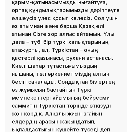
қарым-қатынасымызды нығайтуға,
ортақ құндылықтарымызды дәріптеуге
өлшеусіз үлес қосып келесіз. Сол үшін
өз атымнан және барша Қазақ елі
атынан Сізге зор алғыс айтамын. Ұлы
дала – түбі бір түркі халықтарының
атажұрты, ал, Түркістан – оның
қастерлі қазынасы, рухани астанасы.
Киелі шаһар тұтастығымыздың
нышаны, төл өркениетіміздің алтын
бесігі саналады. Сондықтан біз ертең
өз жұмысын бастайтын Түркі
мемлекеттері ұйымының бейресми
саммитін Түркістан төрінде өткізуді
жөн көрдік. Алқалы жиын ағайын
елдердің арасын жақындатып,
ықпалдастығын күшейте түседі деп