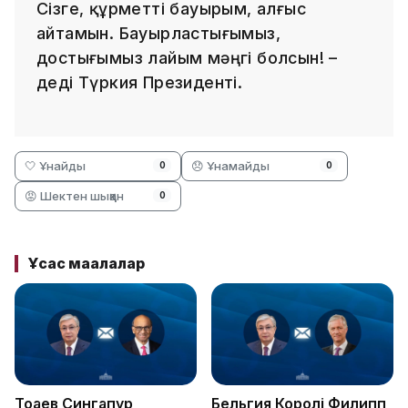
Сізге, құрметті бауырым, алғыс
айтамын. Бауырластығымыз,
достығымыз лайым мәңгі болсын! –
деді Түркия Президенті.
🤍 Ұнайды
😞 Ұнамайды
0
0
😡 Шектен шыққан
0
Ұқсас мақалалар
Тоқаев Сингапур
Бельгия Королі Филипп