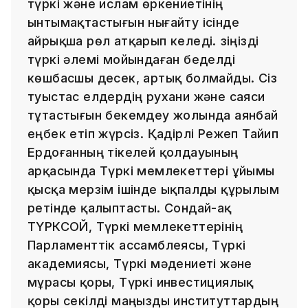
түркі және ислам өркениетінің
ынтымақтастығын нығайту ісінде
айрықша рөл атқарып келеді. Өзіңізді
түркі әлемі мойындаған беделді
көшбасшы десек, артық болмайды. Сіз
туыстас елдердің рухани және саяси
тұтастығын бекемдеу жолында аянбай
еңбек етіп жүрсіз. Қадірлі Режеп Тайип
Ердоғанның тікелей қолдауының
арқасында Түркі мемлекеттері ұйымы
қысқа мерзім ішінде ықпалды құрылым
ретінде қалыптасты. Сондай-ақ
ТҮРКСОЙ, Түркі мемлекеттерінің
Парламенттік ассамблеясы, Түркі
академиясы, Түркі мәдениеті және
мұрасы қоры, Түркі инвестициялық
қоры секілді маңызды институттардың