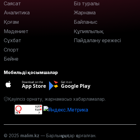
Саясат
Біз туралы
Аналитика
Жарнама
Қоғам
Байланыс
Мәдениет
Құпиялылық
Сұхбат
Пайдалану ережесі
Спорт
Бейне
Мобильді қосымшалар
Download on the
Get it on
App Store
Google Play
Қауіпсіз орнату, жарнамасыз хабарламалар.
© 2025
malim.kz
— Барлық құқықтар қорғалған.