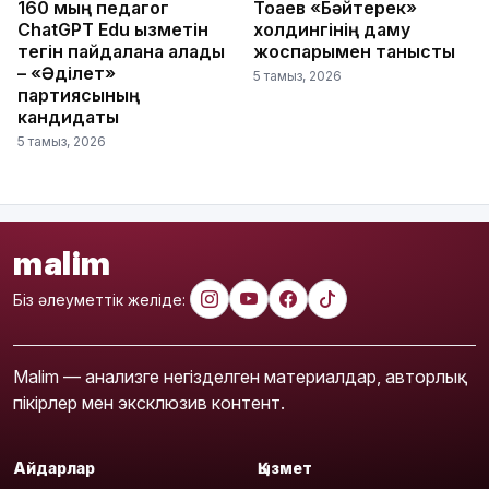
160 мың педагог
Тоқаев «Бәйтерек»
ChatGPT Edu қызметін
холдингінің даму
тегін пайдалана алады
жоспарымен танысты
– «Әділет»
5 тамыз, 2026
партиясының
кандидаты
5 тамыз, 2026
malim
Біз әлеуметтік желіде:
Malim — анализге негізделген материалдар, авторлық
пікірлер мен эксклюзив контент.
Айдарлар
Қызмет