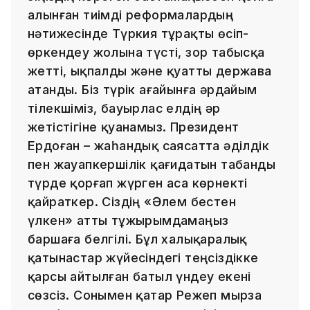
алынған тиімді реформалардың
нәтижесінде Түркия тұрақты өсіп-
өркендеу жолына түсті, зор табысқа
жетті, ықпалды және қуатты держава
атанды. Біз түрік ағайынға әрдайым
тілекшіміз, бауырлас елдің әр
жетістігіне қуанамыз. Президент
Ердоған – жаһандық саясатта әділдік
пен жауапкершілік қағидатын табанды
түрде қорғап жүрген аса көрнекті
қайраткер. Сіздің «Әлем бестен
үлкен» атты тұжырымдамаңыз
баршаға белгілі. Бұл халықаралық
қатынастар жүйесіндегі теңсіздікке
қарсы айтылған батыл үндеу екені
сөзсіз. Сонымен қатар Режеп мырза