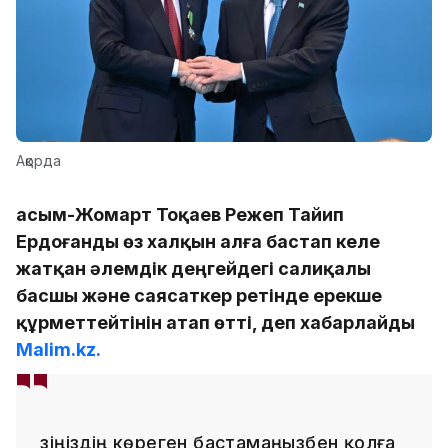
Ақорда
Қасым-Жомарт Тоқаев Режеп Тайип
Ердоғанды өз халқын алға бастап келе
жатқан әлемдік деңгейдегі салиқалы
басшы және саясаткер ретінде ерекше
құрметтейтінін атап өтті, деп хабарлайды
Malim.kz.
Өзіңіздің көреген бастамаңызбен қолға