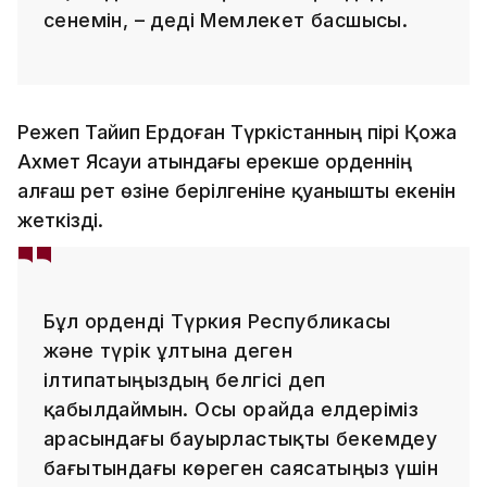
сенемін, – деді Мемлекет басшысы.
Режеп Тайип Ердоған Түркістанның пірі Қожа
Ахмет Ясауи атындағы ерекше орденнің
алғаш рет өзіне берілгеніне қуанышты екенін
жеткізді.
Бұл орденді Түркия Республикасы
және түрік ұлтына деген
ілтипатыңыздың белгісі деп
қабылдаймын. Осы орайда елдеріміз
арасындағы бауырластықты бекемдеу
бағытындағы көреген саясатыңыз үшін