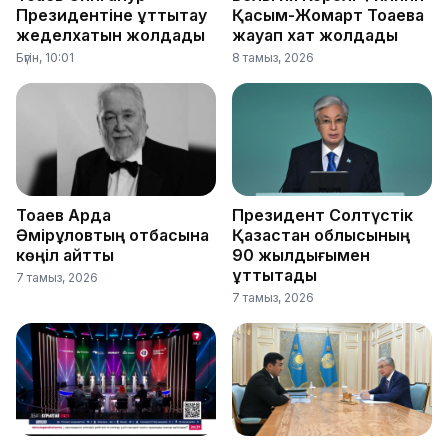
Президентіне құттықтау
Қасым-Жомарт Тоқаевқа
жеделхатын жолдады
жауап хат жолдады
Бүгін, 10:01
8 тамыз, 2026
Тоқаев Ардақ
Президент Солтүстік
Әмірқұловтың отбасына
Қазақстан облысының
көңіл айтты
90 жылдығымен
құттықтады
7 тамыз, 2026
7 тамыз, 2026