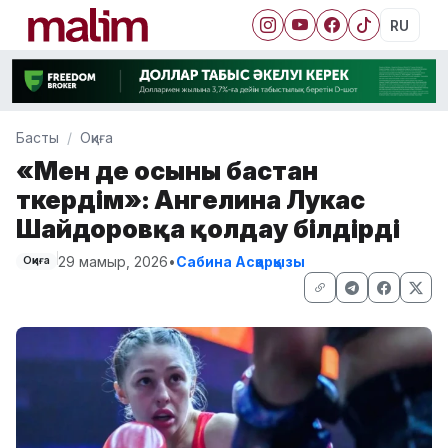
RU
Басты
Оқиға
«Мен де осыны бастан
өткердім»: Ангелина Лукас
Шайдоровқа қолдау білдірді
29 мамыр, 2026
•
Сабина Асқарқызы
Оқиға