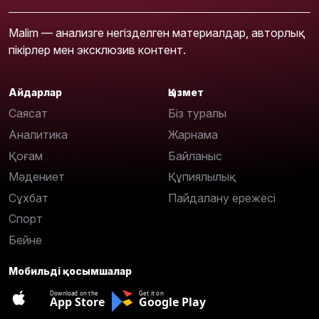
Malim — анализге негізделген материалдар, авторлық
пікірлер мен эксклюзив контент.
Айдарлар
Қызмет
Саясат
Біз туралы
Аналитика
Жарнама
Қоғам
Байланыс
Мәдениет
Құпиялылық
Сұхбат
Пайдалану ережесі
Спорт
Бейне
Мобильді қосымшалар
Download on the
Get it on
App Store
Google Play