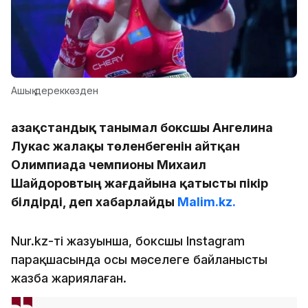
Ашық дереккөзден
Қазақстандық танымал боксшы Ангелина
Лукас жалақы төленбегенін айтқан
Олимпиада чемпионы Михаил
Шайдоровтың жағдайына қатысты пікір
білдірді, деп хабарлайды
Malim.kz.
Nur.kz-тің жазуынша, боксшы Instagram
парақшасында осы мәселеге байланысты
жазба жариялаған.