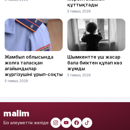
құттықтады
5 тамыз, 2026
Жамбыл облысында
Шымкентте үш жасар
жолға таласқан
бала биіктен құлап көз
ағайындылар
жұмды
жүргізушіні ұрып-соқты
5 тамыз, 2026
5 тамыз, 2026
malim
Біз әлеуметтік желіде: