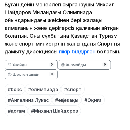
Бұған дейін мәнерлеп сырғанаушы Михаил
Шайдоров Миландағы Олимпиада
ойындарындағы жеңісінен бері жалақы
алмағанын және дәрігерсіз қалғанын айтқан
болатын. Оның сұхбатына Қазақстан Туризм
және спорт министрлігі жанындағы Спортты
дамыту дирекциясы
пікір білдірген
болатын.
🤍 Ұнайды
😞 Ұнамайды
0
0
😡 Шектен шыққан
0
#бокс
#олимпиада
#спорт
#Ангелина Лукас
#еңбекақы
#Оқиға
#қоғам
#Михаил Шайдоров