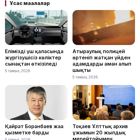
Ұқсас мақалалар
Еліміздің үш қаласында
Атыраулық полицей
жүргізушісіз көліктер
өртеніп жатқан үйден
сынақтан өткізіледі
адамдарды аман алып
шықты
5 тамыз, 2026
5 тамыз, 2026
Қайрат Боранбаев жаңа
Тоқаев Ұлттық архив
қызметке барды
ұжымын 20 жылдық
мерейтойымен
5 тамыз, 2026