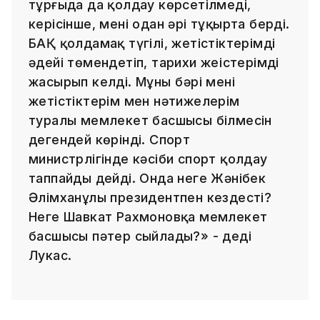
тұрғыда да қолдау көрсетілмеді,
керісінше, мені одан әрі тұқырта берді.
БАҚ қолдамақ түгілі, жетістіктерімді
әдейі төмендетіп, тарихи жеңістерімді
жасырып келді. Мұның бәрі менің
жетістіктерім мен нәтижелерім
туралы мемлекет басшысы білмесін
дегендей көрінді. Спорт
министрлігінде кәсіби спорт қолдау
таппайды дейді. Онда неге Жәнібек
Әлімханұлы президентпен кездесті?
Неге Шавкат Рахмоновқа мемлекет
басшысы пәтер сыйлады?» - деді
Лукас.