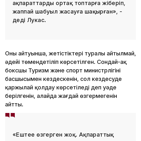
ақпараттарды ортақ топтарға жіберіп,
жаппай шабуыл жасауға шақырған», -
деді Лукас.
Оның айтуынша, жетістіктері туралы айтылмай,
әдейі төмендетіліп көрсетілген. Сондай-ақ
боксшы Туризм және спорт министрлігінің
басшысымен кездескенін, сол кездесуде
қаржылай қолдау көрсетіледі деп уәде
берілгенін, алайда жағдай өзгермегенін
айтты.
«Ештеңе өзгерген жоқ. Ақпараттық