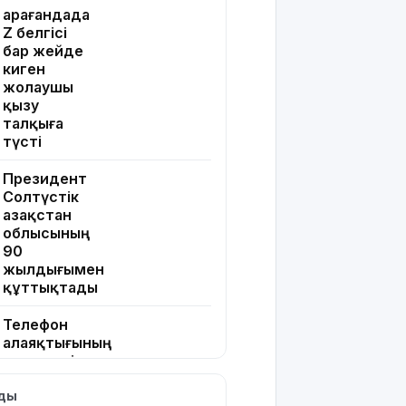
Қарағандада
Z белгісі
бар жейде
киген
жолаушы
қызу
талқыға
түсті
Президент
Солтүстік
Қазақстан
облысының
90
жылдығымен
құттықтады
Телефон
алаяқтығының
жаңа түрі
туралы
лды
ескерту