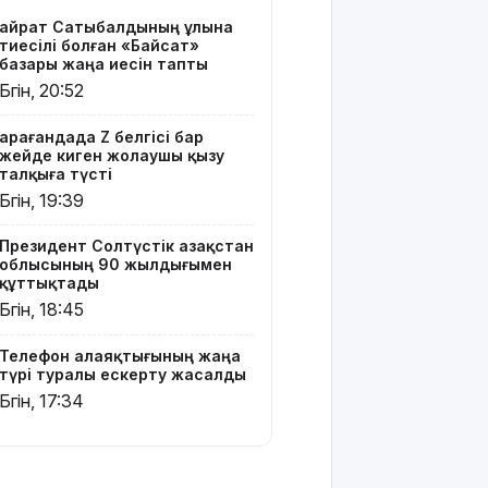
жасалды
Қайрат Сатыбалдының ұлына
тиесілі болған «Байсат»
Қазақстандағы
базары жаңа иесін тапты
ең қымбат
Бүгін, 20:52
мамандықтар
– 2026: оқу
Қарағандада Z белгісі бар
ақысы
жейде киген жолаушы қызу
қанша?
талқыға түсті
Бүгін, 19:39
Ұлдана
Мырзуанға
Президент Солтүстік Қазақстан
қатысты іс
облысының 90 жылдығымен
сотқа
құттықтады
жолданды
Бүгін, 18:45
Аптаптан
Телефон алаяқтығының жаңа
қашқандар:
түрі туралы ескерту жасалды
«Жел
Бүгін, 17:34
үңгірі»
хитке
айналды