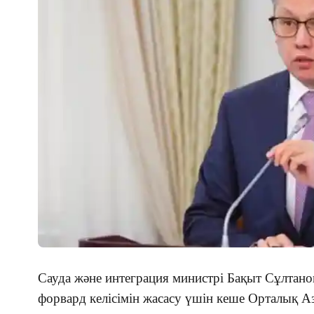
Сауда және интеграция министрі Бақыт Сұлтано
форвард келісімін жасасу үшін кеше Орталық Аз