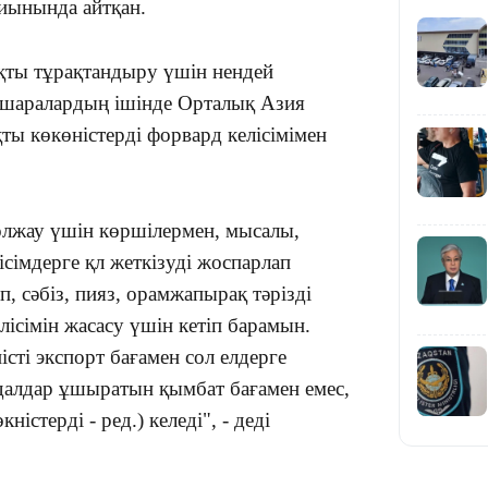
иынында айтқан.
қты тұрақтандыру үшін нендей
 шаралардың ішінде Орталық Азия
16:34
қты көкөністерді форвард келісімімен
олжау үшін көршілермен, мысалы,
16:33
ісімдерге қл жеткізуді жоспарлап
, сәбіз, пияз, орамжапырақ тәрізді
лісімін жасасу үшін кетіп барамын.
істі экспорт бағамен сол елдерге
далдар ұшыратын қымбат бағамен емес,
16:01
істерді - ред.) келеді", - деді