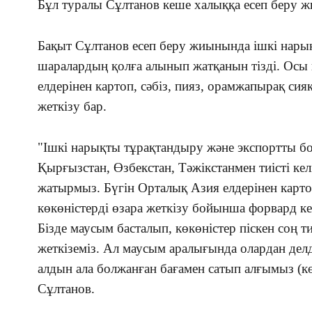
Бұл туралы Сұлтанов кеше халыққа есеп беру ж
Бақыт Сұлтанов есеп беру жиынында ішкі нары
шаралардың қолға алынып жатқанын тізді. Осы
елдерінен картоп, сәбіз, пияз, орамжапырақ сия
жеткізу бар.
"Ішкі нарықты тұрақтандыру және экспортты б
Қырғызстан, Өзбекстан, Тәжікстанмен тиісті кел
жатырмыз. Бүгін Орталық Азия елдерінен картоп
көкөністерді өзара жеткізу бойынша форвард ке
Бізде маусым басталып, көкөністер піскен соң ти
жеткіземіз. Ал маусым аралығында олардан дел
алдын ала болжанған бағамен сатып алғымыз (көкн
Сұлтанов.