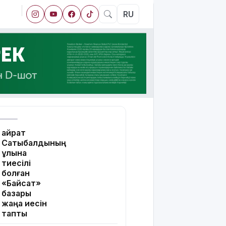
RU
Қайрат
Сатыбалдының
ұлына
тиесілі
болған
«Байсат»
базары
жаңа иесін
тапты