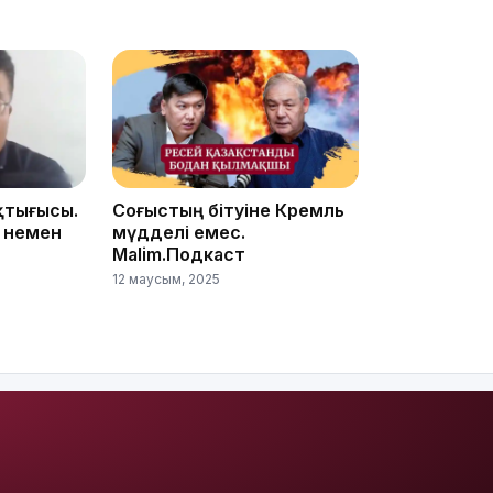
13:14
қтығысы.
Соғыстың бітуіне Кремль
 немен
мүдделі емес.
Malim.Подкаст
12 маусым, 2025
13:08