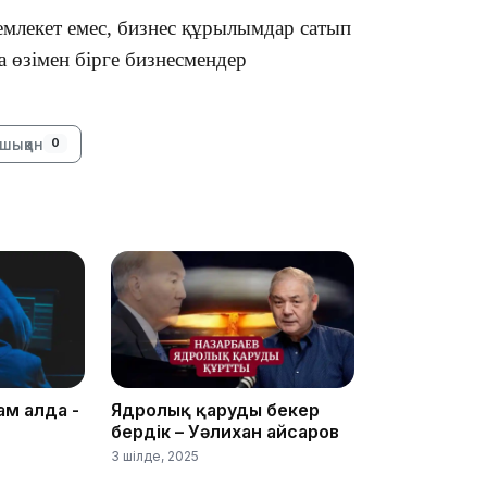
емлекет емес, бизнес құрылымдар сатып
ға өзімен бірге бизнесмендер
15:33
шыққан
0
15:04
14:10
ам алда -
Ядролық қаруды бекер
бердік – Уәлихан Қайсаров
3 шілде, 2025