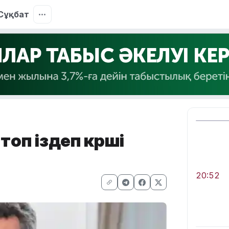
Сұқбат
оп іздеп көрші
20:52