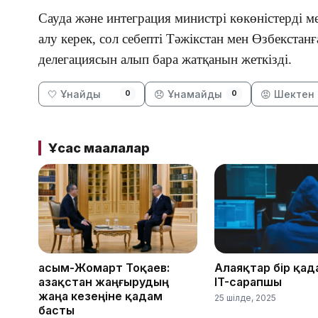
Сауда және интеграция министрі көкөністерді м
алу керек, сол себепті Тәжікстан мен Өзбекстан
делегациясын алып бара жатқанын жеткізді.
🤍 Ұнайды
😞 Ұнамайды
😡 Шектен 
0
0
Ұқсас мақалалар
Қасым-Жомарт Тоқаев:
Алаяқтар бір қад
Қазақстан жаңғырудың
IT-сарапшы
жаңа кезеңіне қадам
25 шілде, 2025
басты