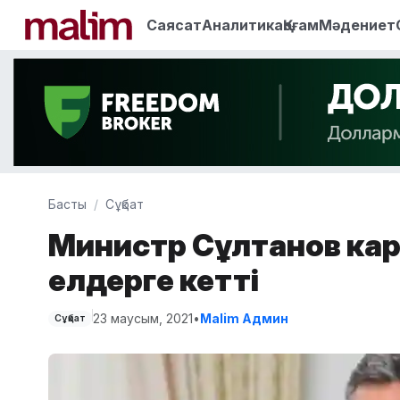
Саясат
Аналитика
Қоғам
Мәдениет
Басты
Сұқбат
Министр Сұлтанов карт
елдерге кетті
23 маусым, 2021
•
Malim Админ
Сұқбат