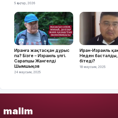
5 қаңтар, 2026
Иранға жақтасқан дұрыс
Иран-Израиль қа
па? Бізге – Израиль үлгі.
Неден басталды,
Сарапшы Жангелді
бітеді?
Шымшықов
18 маусым, 2025
24 маусым, 2025
malim