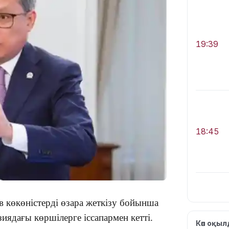
19:39
18:45
в көкөністерді өзара жеткізу бойынша
17:34
иядағы көршілерге іссапармен кетті.
Көп оқы