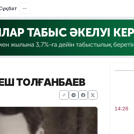
Сұқбат
ІКЕШ ТОЛҒАНБАЕВ
14:26