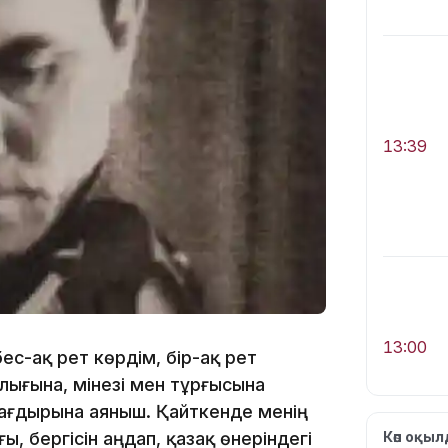
13:39
13:00
ес-ақ рет көрдім, бір-ақ рет
лығына, мінезі мен тұрғысына
 тағдырына аяныш. Қайткенде менің
ғы, бергісін аңдап, қазақ өнеріндегі
Көп оқы