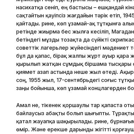
насихатқа сеніп, ең бастысы – ешқандай кін
сақтайтын қауіпсіз жағдайын тәрік етіп, 19
қайтады. Әрине, көп ұзамай-ақ тұтқынға ал
ретінде жиырма бес жылға кесіліп, Магадан
бетіндегі мұзды тозақта да сүйікті скрипка
советтік лагерьлер жүйесіндегі мәдениет т
бұл да қапас, бірақ жалпы жұрт ауыр қара 
қырылып жатқан сұмдық біршама тысқары си
қиямет азап астында неше жыл өтеді. Ақыр
соң, 1955 жыл, 17-сентябрьдегі соғыс тұт
заңы бойынша, көп ұзамай концлагерден бос
Амал не, тікенек қоршаулы тар қапаста отыр
байлаусыз абақты болып шығыпты. Тұрақты
қатал жауапқа шақырылады. Әрине, бұрнағы
өмір. Және ерекше дарынды жігітті қорғау