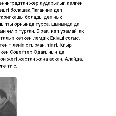
21:00
 Ленинградтан жер аударылып келген
кешті болашақ Паганини деп
н скрипкашы болады деп нық
алыпты орнында тұрса, шынында да
н өмір тұрған. Бірақ, көп ұзамай-ақ
талып кеткен Әлемдік Екінші соғыс,
ен тіленіп отырған, тіпті, Қиыр
20:52
ткен Советтер Одағының да
 он жеті жастан жаңа асқан. Алайда,
ге тиіс.
19:39