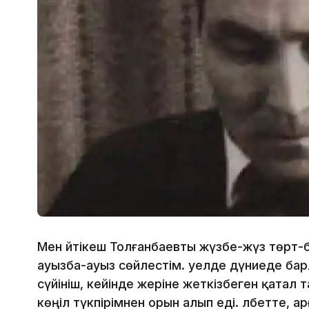
Мен Әйтікеш Толғанбаевты жүзбе-жүз төрт-б
ауызба-ауыз сөйлестім. Әуелде дүниеде бар
сүйініш, кейінде жеріне жеткізбеген қатал
көңіл түкпірімнен орын алып еді. Әлбетте, ар