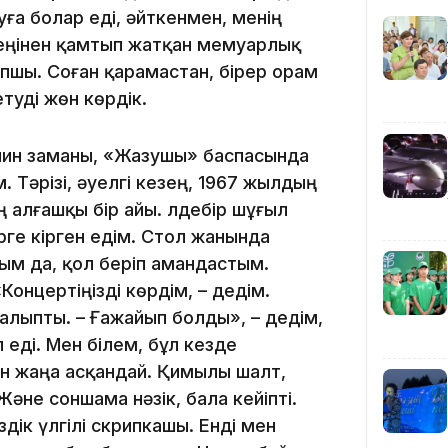
уға болар еді, әйткенмен, менің
12:40
кеңінен қамтып жатқан мемуарлық
апшы. Соған қарамастан, бірер орам
туді жөн көрдік.
ерлин заманы, «Жазушы» баспасында
Тәрізі, әуелгі кезең, 1967 жылдың
 алғашқы бір айы. Әлдебір шұғыл
12:13
рге кірген едім. Стол жанында
дым да, қол беріп амандастым.
онцертіңізді көрдім, – дедім.
қалыпты. – Ғажайып болды», – дедім,
еді. Мен білем, бұл кезде
ан жаңа асқандай. Қимылы шалт,
Және соншама нәзік, бала кейіпті.
11:54
дік үлгілі скрипкашы. Енді мен