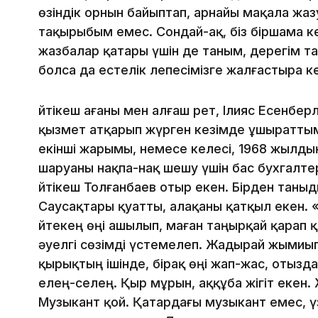
өзіндік орнын байыптап, арнайы мақала жаз
тақырыбым емес. Сондай-ақ, біз біршама 
жазбалар қатары үшін де таным, дерегім т
болса да естелік лепесімізге жалғастыра ке
Әйтікеш ағаны мен алғаш рет, Ілияс Есенб
қызмет атқарып жүрген кезімде ұшыраттым. 
екінші жарымы, немесе келесі, 1968 жылдың
шаруаны нақпа-нақ шешу үшін бас бухгалте
Әйтікеш Толғанбаев отыр екен. Бірден таны
Саусақтары қуатты, алақаны қатқыл екен. «К
Әйтекең өңі ашылып, маған таңырқай қарап 
әуелгі сөзімді үстемелеп. Жадырай жымиып 
қырықтың ішінде, бірақ өңі жап-жас, отызд
елең-селең. Қыр мұрын, аққұба жігіт екен. 
Музыкант қой. Қатардағы музыкант емес, үз