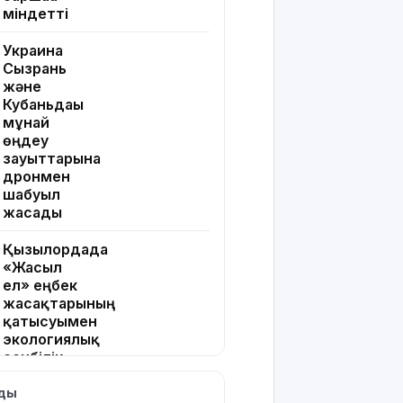
міндетті
Украина
Сызрань
және
Кубаньдағы
мұнай
өңдеу
зауыттарына
дронмен
шабуыл
жасады
Қызылордада
«Жасыл
ел» еңбек
жасақтарының
қатысуымен
экологиялық
сенбілік
өтті
лды