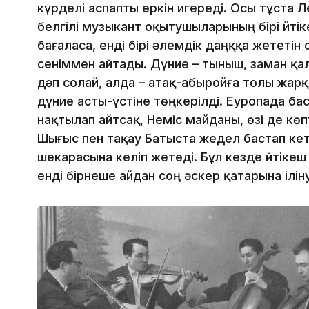
күрделі аспапты еркін игереді. Осы тұста
белгілі музыкант оқытушыларының бірі Әйті
бағаласа, енді бірі әлемдік даңққа жететі
сеніммен айтады. Дүние – тыныш, заман қ
дәп солай, алда – атақ-абыройға толы жарқы
дүние асты-үстіне төңкерілді. Еуропада бас
нақтылап айтсақ, Неміс майданы, өзі де көпт
Шығыс пен тақау Батыста жедел бастап ке
шекарасына келіп жетеді. Бұл кезде Әйтікеш
енді бірнеше айдан соң әскер қатарына іліну