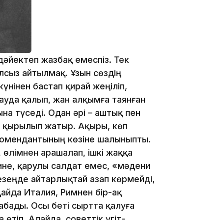
18:45
 дәйектеп жазбақ емеспіз. Тек
лсыз айтылмақ. Ұзын сөздің
нінен бастап қирай жеңіліп,
ауда қалып, жан алқымға таянған
ына түседі. Одан әрі – аштық пен
17:34
 қырылып жатыр. Ақыры, көп
 комендантының көзіне шалыныпты.
, өлімнен арашалап, ішкі жаққа
ине, қарулы салдат емес, «мәдени
езеңде айтарлықтай азап көрмейді,
16:34
айда Италия, Римнен бір-ақ
абады. Осы беті сыртта қалуға
 өтіп. Алайда, советтік үгіт-