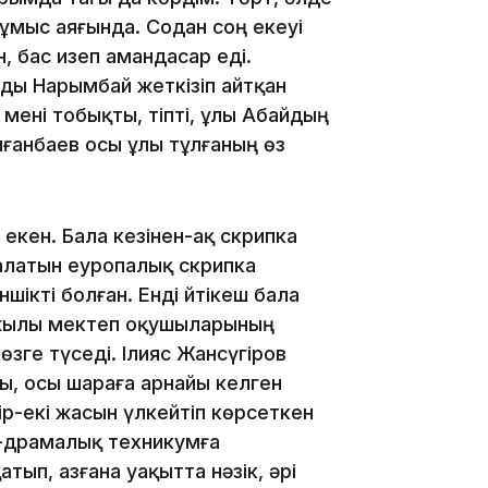
ұмыс аяғында. Содан соң екеуі
08:36
, бас изеп амандасар еді.
ды Нарымбай жеткізіп айтқан
 мені тобықты, тіпті, ұлы Абайдың
лғанбаев осы ұлы тұлғаның өз
23:40
екен. Бала кезінен-ақ скрипка
у алатын еуропалық скрипка
ікті болған. Енді Әйтікеш бала
6 жылы мектеп оқушыларының
21:59
ге түседі. Ілияс Жансүгіров
ғы, осы шараға арнайы келген
р-екі жасын үлкейтіп көрсеткен
-драмалық техникумға
ып, азғана уақытта нәзік, әрі