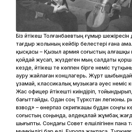
Біз Әйтікеш Толғанбаевтың ғұмыр шежіресін
тағдыр жолының кейбір белестері ғана ама
қысқасы – Қызыл армия соғыстың алғашқы кү
қойдай жусап, жүздеген мың салдаты қорш
кезде, Әйтікеш те көппен бірге неміс тұтқын
ауру жайлаған концлагерь. Жұрт шыбындай
ұзамай, классикалық музыкаға әуес неміс
Жас офицер Әйтікешті киіндіріп, тойындырып
бағыттайды. Одан соң Түркстан легионы. Әр
взвод» – өнерпаз скрипкашы бұдан соңғы к
соғыстың соңында, әлдеқалай жұмбақ жағд
шығыпты. Сондағы Совет елшілігінен пана т
мүмкіндігі бар еді. Еуропа жақпаса, Түркияға