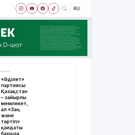
RU
«Әділет»
партиясы:
Қазақстан
– зайырлы
мемлекет,
ал «Заң
және
тәртіп»
қағидаты
баршаға