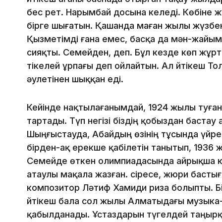
бес рет. Нарымбай досына келеді. Көбіне ж
бірге шығатын. Қашанда маған жылы жүзбен
Қызметімді ғана емес, басқа да мән-жайым
сияқты. Семейден, деп. Бұл кезде көп жұрт
тікелей ұрпағы деп ойлайтын. Ал Әйтікеш То
әулетінен шыққан еді.
Кейінде нақтылағанымдай, 1924 жылы туған 
тартады. Түп негізі біздің қобыздан баста
Шыңғыстауда, Абайдың өзінің тұсында үйренш
бірден-ақ ерекше қабілетін танытып, 193
Семейде өткен олимпиадасында айрықша көз
атаулы мақала жазған. Әсіресе, жюри басты
композитор Ләтиф Хамиди риза болыпты. Бі
Әйтікеш бала сол жылы Алматыдағы музыка
қабылданады. Ұстаздарын түгелдей таңырқат