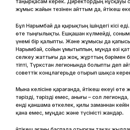
таңырқасам керек. Директордың нұсқауы с
жұмыс жайын тезінен айттым да, Әйтікеш е
Бұл Нарымбай да қырықтың ішіндегі кісі е
өте тыңғылықты. Ешқашан күлмейді, соныме
үнемі бір қалыпты. Және жұмысы да қапысы
Нарымбай, сойын ұмытыппын, мұнда өзі қат
селкеу жаттығы да жоқ, жұрттың бәрімен б
тіпті, Түркстан легионында болыпты деп а
советтік концлагерьде отырып шықса кере
Мына келісіне қарағанда, Әйтікеш екеуі өте ж
тәрізді, тәрізді емес, анығы – сол легионда
енді қаншама өткелек, қилы заманнан кейі
қана емес, мұңдас және түсіністі жандар.
Әйтікеш ағаны баспада отырған тақау жылда