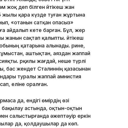
әм жоқ деп білген Әйтікеш жан
45 жылы қара күзде туған жұртына
16:33
ынып, «отанын сатқан опасыз»
ға айдалып кете барған. Бұл, жер
сы жанын сақтап қалыпты. Әйтікеш
обының қатарына алынады. Әрине,
жұмыстан, аштықтан, аяздан жаппай
16:01
яқты. Әрқилы жағдай, неше түрлі
ы, бас жендет Сталиннің қазасынан
қындары туралы жаппай амнистия
ап, еліне оралған.
15:33
маса да, ендігі өмірдің өзі
 бақылау астында, оқтын-оқтын
мен салыстырғанда әжептәуір еркін
шылар да, қолдаушылар да көп.