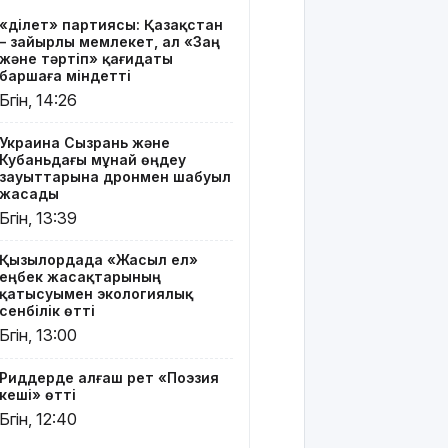
Риддерде
«Әділет» партиясы: Қазақстан
алғаш рет
– зайырлы мемлекет, ал «Заң
«Поэзия
және тәртіп» қағидаты
кеші» өтті
баршаға міндетті
Бүгін, 14:26
"Қорғансыз
күндерім
Украина Сызрань және
көп
Кубаньдағы мұнай өңдеу
болды":
зауыттарына дронмен шабуыл
Дариға
жасады
Бадықова
Бүгін, 13:39
елге
айтпаған
Қызылордада «Жасыл ел»
құпиясын
еңбек жасақтарының
жайып
қатысуымен экологиялық
салды
сенбілік өтті
Бүгін, 13:00
TikTok-тағы
тікелей
Риддерде алғаш рет «Поэзия
эфирі үшін
кеші» өтті
Тараз
Бүгін, 12:40
тұрғыны 5