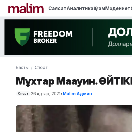
Саясат
Аналитика
Қоғам
Мәдениет
Басты
Спорт
Мұхтар Мағауин. ӘЙТ
26 қаңтар, 2021
•
Malim Админ
Спорт