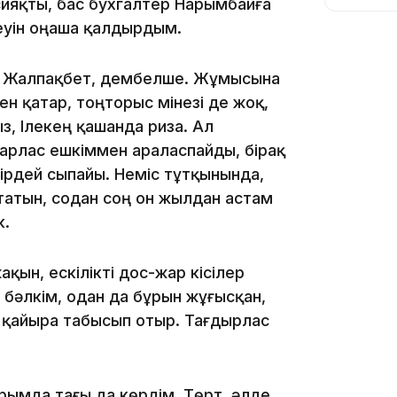
ияқты, бас бухгалтер Нарымбайға
кеуін оңаша қалдырдым.
ді. Жалпақбет, дембелше. Жұмысына
н қатар, тоңторыс мінезі де жоқ,
з, Ілекең қашанда риза. Ал
10:56
арлас ешкіммен араласпайды, бірақ
ірдей сыпайы. Неміс тұтқынында,
йтатын, содан соң он жылдан астам
к.
ақын, ескілікті дос-жар кісілер
, бәлкім, одан да бұрын жұғысқан,
09:36
н қайыра табысып отыр. Тағдырлас
рымда тағы да көрдім. Төрт, әлде