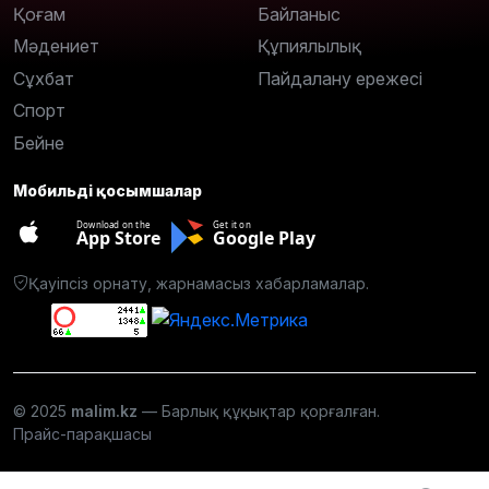
Қоғам
Байланыс
Мәдениет
Құпиялылық
Сұхбат
Пайдалану ережесі
Спорт
Бейне
Мобильді қосымшалар
Download on the
Get it on
App Store
Google Play
Қауіпсіз орнату, жарнамасыз хабарламалар.
© 2025
malim.kz
— Барлық құқықтар қорғалған.
Прайс-парақшасы