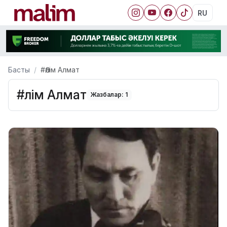
RU
Басты
#Әлім Алмат
#Әлім Алмат
Жазбалар: 1