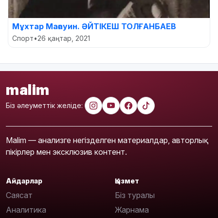
Мұхтар Мағауин. ӘЙТІКЕШ ТОЛҒАНБАЕВ
Спорт
•
26 қаңтар, 2021
malim
Біз әлеуметтік желіде:
Malim — анализге негізделген материалдар, авторлық
пікірлер мен эксклюзив контент.
Айдарлар
Қызмет
Саясат
Біз туралы
Аналитика
Жарнама