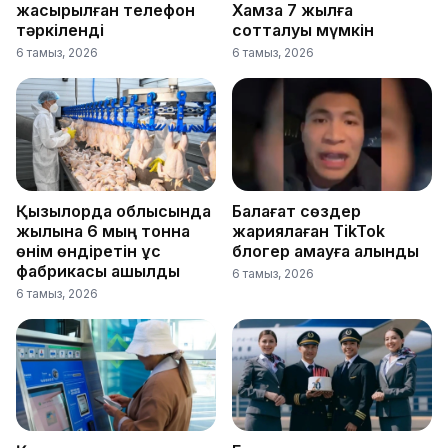
жасырылған телефон
Хамза 7 жылға
тәркіленді
сотталуы мүмкін
6 тамыз, 2026
6 тамыз, 2026
Қызылорда облысында
Балағат сөздер
жылына 6 мың тонна
жариялаған TikTok
өнім өндіретін құс
блогер қамауға алынды
фабрикасы ашылды
6 тамыз, 2026
6 тамыз, 2026