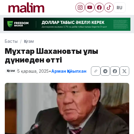
RU
Басты
Қоғам
Мұхтар Шахановтың ұлы
дүниеден өтті
5 қараша, 2025
•
Арман Қайыпхан
Қоғам