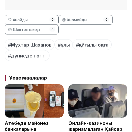
🤍 Ұнайды
😞 Ұнамайды
0
0
😡 Шектен шыққан
0
#Мұхтар Шаханов
#ұлы
#қайғылы оқиға
#дүниеден өтті
Ұқсас мақалалар
Ақтөбеде майонез
Онлайн-казиноны
банкаларына
жарнамалаған Қайсар