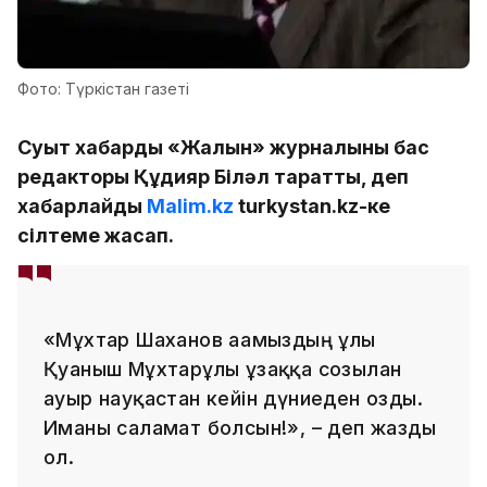
Фото: Түркістан газеті
Суыт хабарды «Жалын» журналының бас
редакторы Құдияр Біләл таратты, деп
хабарлайды
Malim.kz
turkystan.kz-ке
сілтеме жасап.
«Мұхтар Шаханов ағамыздың ұлы
Қуаныш Мұхтарұлы ұзаққа созылған
ауыр науқастан кейін дүниеден озды.
Иманы саламат болсын!», – деп жазды
ол.