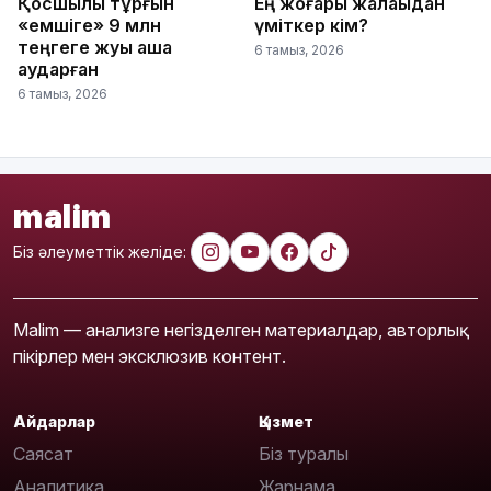
Қосшылық тұрғын
Ең жоғары жалақыдан
«емшіге» 9 млн
үміткер кім?
теңгеге жуық ақша
6 тамыз, 2026
аударған
6 тамыз, 2026
malim
Біз әлеуметтік желіде:
Malim — анализге негізделген материалдар, авторлық
пікірлер мен эксклюзив контент.
Айдарлар
Қызмет
Саясат
Біз туралы
Аналитика
Жарнама