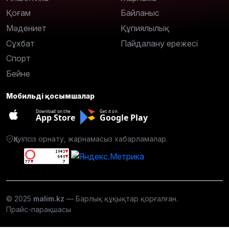
Қоғам
Байланыс
Мәдениет
Құпиялылық
Сұхбат
Пайдалану ережесі
Спорт
Бейне
Мобильді қосымшалар
Download on the
Get it on
App Store
Google Play
Қауіпсіз орнату, жарнамасыз хабарламалар.
© 2025
malim.kz
— Барлық құқықтар қорғалған.
Прайс-парақшасы