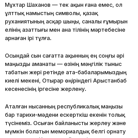
Мұхтар Шаханов — тек ақын ғана емес, ол
ұлттық намыстың символы, қазақ
руханиятының асқар шыңы, саналы ғұмырын
елінің азаттығы мен ана тілінің мәртебесіне
арнаған ірі тұлға.
Осындай сын сағатта ақынның ең соңғы әрі
маңызды аманаты — өзінің мәңгілік тыныс
табатын жері ретінде ата-бабаларымыздың
киелі мекені, Отырар өңіріндегі Арыстанбаб
кесенесінің іргесіне жерлену.
Аталған нысанның республикалық маңызы
бар тарихи-мәдени ескерткіш екенін толық
түсінеміз. Осыған байланысты жерлеу және
мүмкін болатын мемориалдық белгі орнату