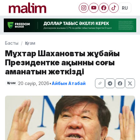
RU
Басты
Қоғам
Мұхтар Шахановтың жұбайы
Президентке ақынның соңғы
аманатын жеткізді
20 сәуір, 2026
•
Айбын Атабай
Қоғам