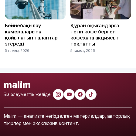
Бейнебақылау
Құран оқығандарға
камераларына
тегін кофе берген
қойылатын талаптар
кофехана акциясын
өзгереді
тоқтатты
5 тамыз, 2026
5 тамыз, 2026
malim
Біз әлеуметтік желіде:
Malim — анализге негізделген материалдар, авторлық
пікірлер мен эксклюзив контент.