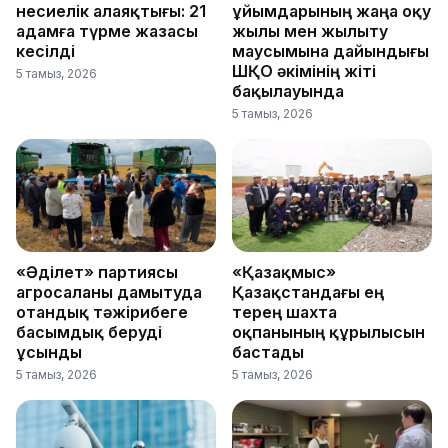
несиелік алаяқтығы: 21
ұйымдарының жаңа оқу
адамға түрме жазасы
жылы мен жылыту
кесілді
маусымына дайындығы
ШҚО әкімінің жіті
5 тамыз, 2026
бақылауында
5 тамыз, 2026
«Әділет» партиясы
«Қазақмыс»
агросаланы дамытуда
Қазақстандағы ең
отандық тәжірибеге
терең шахта
басымдық беруді
оқпанының құрылысын
ұсынды
бастады
5 тамыз, 2026
5 тамыз, 2026