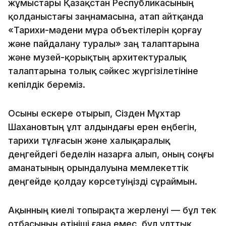
жұмыстары Қазақстан Республикасының
қолданыстағы заңнамасына, атап айтқанда
«Тарихи-мәдени мұра объектілерін қорғау
және пайдалану туралы» заң талаптарына
және музей-қорықтың архитектуралық
талаптарына толық сәйкес жүргізілетініне
кепілдік береміз.
Осыны ескере отырып, Сізден Мұхтар
Шахановтың ұлт алдындағы ерен еңбегін,
тарихи тұлғасын және халықаралық
деңгейдегі беделін назарға алып, оның соңғы
аманатының орындалуына мемлекеттік
деңгейде қолдау көрсетуіңізді сұраймын.
Ақынның киелі топырақта жерленуі — бұл тек
отбасының өтініші ғана емес, бұл ұлттық