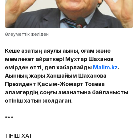
Әлеуметтік желіден
Кеше қазақтың аяулы ақыны, қоғам және
мемлекет қайраткері Мұхтар Шаханов
өмірден өтті, деп хабарлайды
Malim.kz
.
Ақынның жары Ханшайым Шаханова
Президент Қасым-Жомарт Тоқаевқа
қаламгердің соңғы аманатына байланысты
өтініш хатын жолдаған.
***
ӨТІНІШ ХАТ