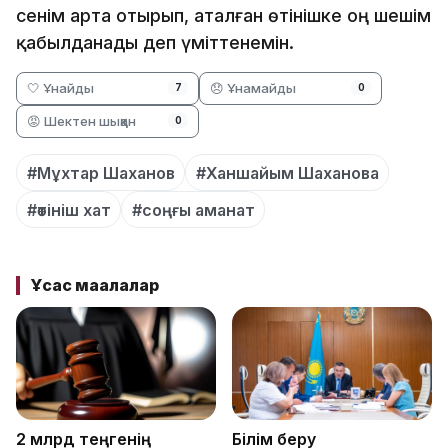
сенім арта отырып, аталған өтінішке оң шешім
қабылданады деп үміттенемін.
🤍 Ұнайды
😞 Ұнамайды
7
0
😡 Шектен шыққан
0
#Мұхтар Шаханов
#Ханшайым Шаханова
#өтініш хат
#соңғы аманат
Ұқсас мақалалар
2 млрд теңгенің
Білім беру