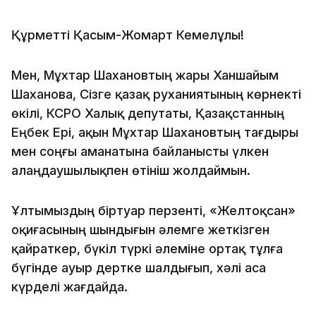
Құрметті Қасым-Жомарт Кемелұлы!
Мен, Мұхтар Шахановтың жары Ханшайым
Шаханова, Сізге қазақ руханиятының көрнекті
өкілі, КСРО Халық депутаты, Қазақстанның
Еңбек Ері, ақын Мұхтар Шахановтың тағдыры
мен соңғы аманатына байланысты үлкен
алаңдаушылықпен өтініш жолдаймын.
Ұлтымыздың біртуар перзенті, «Желтоқсан»
оқиғасының шындығын әлемге жеткізген
қайраткер, бүкіл түркі әлеміне ортақ тұлға
бүгінде ауыр дертке шалдығып, хәлі аса
күрделі жағдайда.