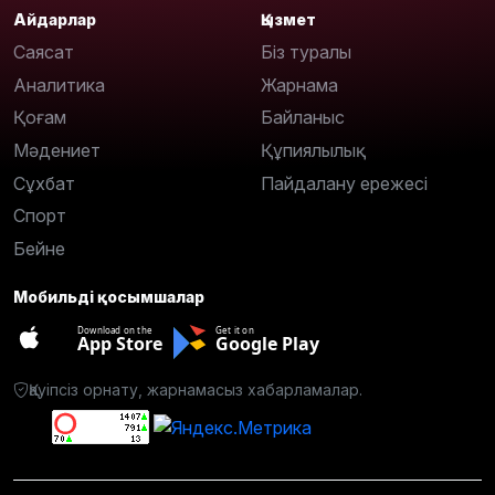
Айдарлар
Қызмет
Саясат
Біз туралы
Аналитика
Жарнама
Қоғам
Байланыс
Мәдениет
Құпиялылық
Сұхбат
Пайдалану ережесі
Спорт
Бейне
Мобильді қосымшалар
Download on the
Get it on
App Store
Google Play
Қауіпсіз орнату, жарнамасыз хабарламалар.