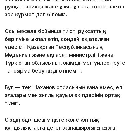
рухқа, тарихқа және ұлы тұлғаға көрсетілетін
зор құрмет деп білеміз.
Осы мәселе бойынша тиісті рұқсаттың
берілуіне ықпал етіп, сондай-ақ аталған
үдерісті Қазақстан Республикасының
Мәдениет және ақпарат министрлігі және
Түркістан облысының әкімдігімен үйлестіруге
тапсырма беруіңізді өтінемін.
Бұл — тек Шаханов отбасының ғана емес, ел
ағалары мен зиялы қауым өкілдерінің ортақ
тілегі.
Сіздің әділ шешіміңізге және ұлттық
құндылықтарға деген жанашырлығыңызға