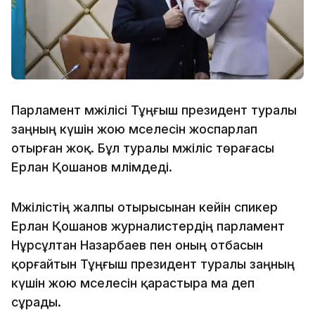
Парламент мәжілісі Тұңғыш президент туралы
заңның күшін жою мәселесін жоспарлап
отырған жоқ. Бұл туралы мәжіліс төрағасы
Ерлан Қошанов мәлімдеді.
Мәжілістің жалпы отырысынан кейін спикер
Ерлан Қошанов журналистердің парламент
Нұрсұлтан Назарбаев пен оның отбасын
қорғайтын Тұңғыш президент туралы заңның
күшін жою мәселесін қарастыра ма деп
сұрады.