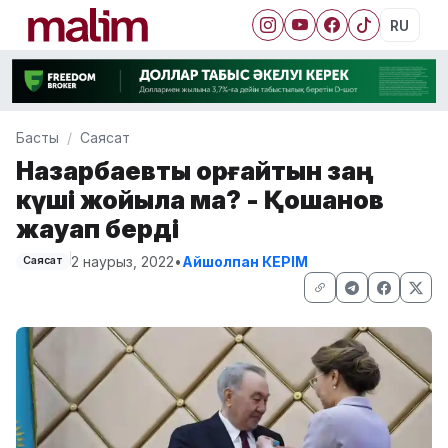
RU
Басты
Саясат
Назарбаевты қорғайтын заң
күші жойыла ма? - Қошанов
жауап берді
2 наурыз, 2022
•
Айшолпан КЕРІМ
Саясат