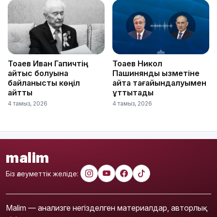
Тоқаев Иван Гапичтің
Тоқаев Никол
қайтыс болуына
Пашинянды қызметіне
байланысты көңіл
қайта тағайындалуымен
айтты
құттықтады
4 тамыз, 2026
4 тамыз, 2026
malim
Біз әлеуметтік желіде:
Malim — анализге негізделген материалдар, авторлық