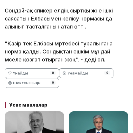
Сондай-ақ спикер елдің сыртқы және ішкі
саясатын Елбасымен келісу нормасы да
алынып тасталғанын атап өтті.
"Қазір тек Елбасы мәртебесі туралы ғана
норма қалды. Сондықтан ешкім мұндай
мәселе қозғап отырған жоқ", - деді ол.
🤍 Ұнайды
😞 Ұнамайды
0
0
😡 Шектен шыққан
0
Ұқсас мақалалар