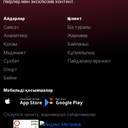
пікірлер мен эксклюзив контент.
Айдарлар
Қызмет
Саясат
Біз туралы
Аналитика
Жарнама
Қоғам
Байланыс
Мәдениет
Құпиялылық
Сұхбат
Пайдалану ережесі
Спорт
Бейне
Мобильді қосымшалар
Download on the
Get it on
App Store
Google Play
Қауіпсіз орнату, жарнамасыз хабарламалар.