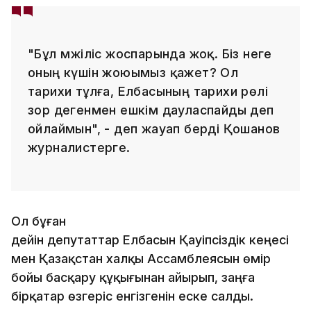
"Бұл мәжіліс жоспарында жоқ. Біз неге
оның күшін жоюымыз қажет? Ол
тарихи тұлға, Елбасының тарихи рөлі
зор дегенмен ешкім дауласпайды деп
ойлаймын", - деп жауап берді Қошанов
журналистерге.
Ол бұған
дейін депутаттар Елбасын Қауіпсіздік кеңесі
мен Қазақстан халқы Ассамблеясын өмір
бойы басқару құқығынан айырып, заңға
бірқатар өзгеріс енгізгенін еске салды.