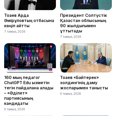
Тоқаев Ардақ
Президент Солтүстік
Әмірқұловтың отбасына
Қазақстан облысының
көңіл айтты
90 жылдығымен
құттықтады
7 тамыз, 2026
7 тамыз, 2026
160 мың педагог
Тоқаев «Бәйтерек»
ChatGPT Edu қызметін
холдингінің даму
тегін пайдалана алады
жоспарымен танысты
– «Әділет»
5 тамыз, 2026
партиясының
кандидаты
5 тамыз, 2026