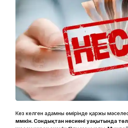
Кез келген адамның өмірінде қаржы мәселе
мүмкін. Сондықтан несиені уақытында тө