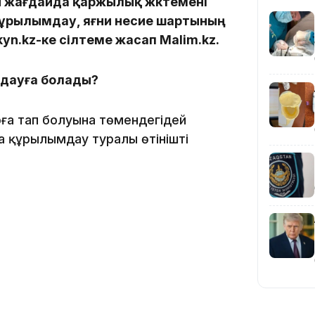
й жағдайда қаржылық жүктемені
құрылымдау, яғни несие шартының
yn.kz-ке сілтеме жасап Malim.kz.
19:36
мдауға болады?
ға тап болуына төмендегідей
а құрылымдау туралы өтінішті
19:10