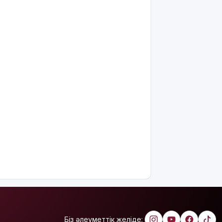
Мемлекеттік
білім
гранттарының
басым
бөлігі қай
мамандықтарға
бөлінді?
Қуандық
Бишімбаевтың
анасы
бұрынғы
келінінен
25 млн
теңге
өндіріп
алмақ
Іздеуде
жүрген
блогер
Біз әлеуметтік желіде:
Қайсар