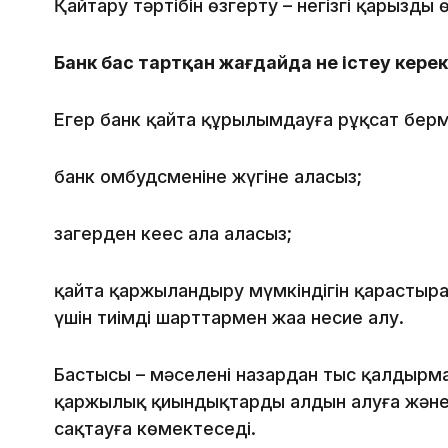
Қайтару тәртібін өзгерту – негізгі қарызды
Банк бас тартқан жағдайда не істеу кере
Егер банк қайта құрылымдауға рұқсат берме
банк омбудсменіне жүгіне аласыз;
заңгерден кеңес ала аласыз;
қайта қаржыландыру мүмкіндігін қарастыра 
үшін тиімді шарттармен жаңа несие алу.
Бастысы – мәселені назардан тыс қалдырма
қаржылық қиындықтарды алдын алуға жән
сақтауға көмектеседі.