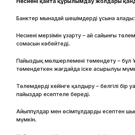
Несиені қайта құрылымдау жолдары қан
Банктер мынадай шешімдерді ұсына алады:
Несиенің мерзімін ұзарту – ай сайынғы төле
сомасын көбейтеді.
Пайыздық мөлшерлемені төмендету – бұл 
төмендеткен жағдайда іске асырылуы мүмк
Төлемдерді кейінге қалдыру – белгілі бір 
пайыздар есептеле береді.
Айыппұлдар мен өсімпұлдарды есептен шыға
мүмкін.