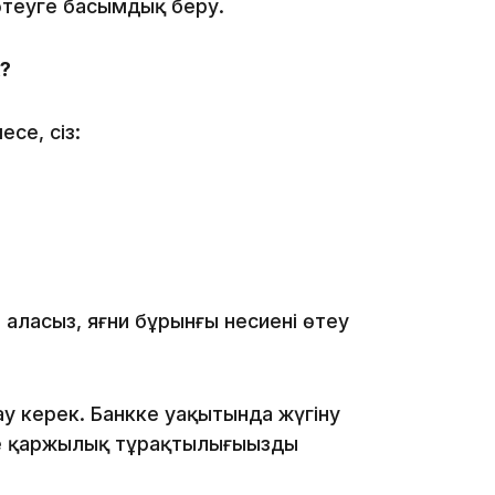
 өтеуге басымдық беру.
16:01
к?
се, сіз:
15:59
аласыз, яғни бұрынғы несиені өтеу
15:25
у керек. Банкке уақытында жүгіну
е қаржылық тұрақтылығыңызды