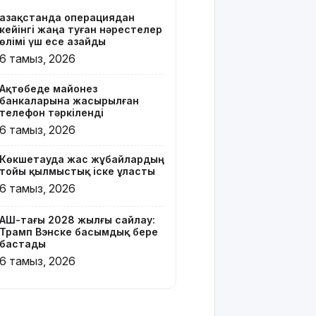
Қазақстанда операциядан
Онлайн-
кейінгі жаңа туған нәрестелер
казиноны
өлімі үш есе азайды
жарнамалаған
6 тамыз, 2026
Қайсар
Хамза 7
Ақтөбеде майонез
жылға
банкаларына жасырылған
сотталуы
телефон тәркіленді
мүмкін
6 тамыз, 2026
Қызылорда
Көкшетауда жас жұбайлардың
облысында
тойы қылмыстық іске ұласты
жылына 6
6 тамыз, 2026
мың тонна
өнім
өндіретін
АҚШ-тағы 2028 жылғы сайлау:
Трамп Вэнске басымдық бере
құс
бастады
фабрикасы
6 тамыз, 2026
ашылды
Балағат
сөздер