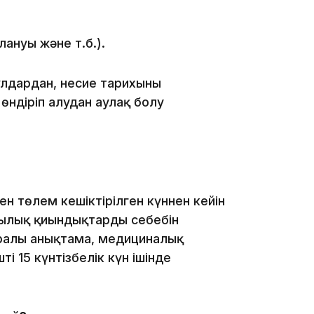
19:09
ануы және т.б.).
ұлдардан, несие тарихының
ндіріп алудан аулақ болу
18:50
н төлем кешіктірілген күннен кейін
ржылық қиындықтардың себебін
уралы анықтама, медициналық
ті 15 күнтізбелік күн ішінде
17:33