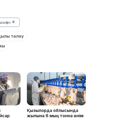
шыққан
0
15:24
қтылы төлеу
хы
14:47
ы
Қызылорда облысында
йсар
жылына 6 мың тонна өнім