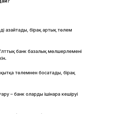
дай?
мді азайтады, бірақ артық төлем
17:17
Ұлттық банк базалық мөлшерлемені
ін.
уақытқа төлемнен босатады, бірақ
16:37
ру – банк оларды ішінара кешіруі