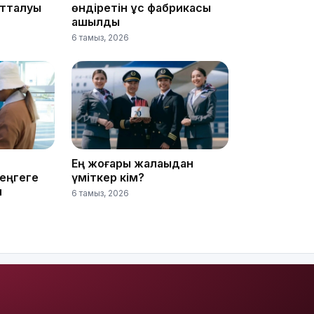
отталуы
өндіретін құс фабрикасы
ашылды
6 тамыз, 2026
14:36
Ең жоғары жалақыдан
теңгеге
үміткер кім?
13:59
н
6 тамыз, 2026