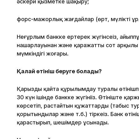
әскери қызметке шақыру;
форс-мажорлық жағдайлар (өрт, мүліктің ұрл
Неғұрлым банкке ертерек жүгінсеңіз, айыпп
нашарлауынан және қаражатты сот арқылы ө
мүмкіндігі жоғары.
Қалай өтініш беруге болады?
Қарызды қайта құрылымдау туралы өтінішпе
30 күн ішінде банкке жүгініңіз. Өтініште қа
көрсетіп, растайтын құжаттарды (табыс т
қорытындылар және т.б.) тіркеңіз. Банк өтініш
қарастырып, шешімдер ұсынады.