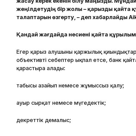
жасау керек екенін білу маңызды. Мұнда
жеңілдетудің бір жолы – қарызды қайта 
талаптарын өзгерту, – деп хабарлайды Aik
Қандай жағдайда несиені қайта құрылы
Егер қарыз алушының қаржылық қиындықтар
объективті себептер ықпал етсе, банк қайт
қарастыра алады:
табысы азайып немесе жұмыссыз қалу;
ауыр сырқат немесе мүгедектік;
декреттік демалыс;