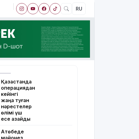
RU
Қазақстанда
операциядан
кейінгі
жаңа туған
нәрестелер
өлімі үш
есе азайды
Ақтөбеде
майонез