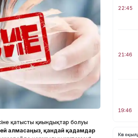
22:45
21:46
19:46
сіне қатысты қиындықтар болуы
лей алмасаңыз, қандай қадамдар
Көп оқы