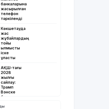
банкаларына
жасырылған
телефон
тәркіленді
Көкшетауда
жас
жұбайлардың
тойы
қылмыстық
іске
ұласты
АҚШ-тағы
2028
жылғы
сайлау:
Трамп
Вэнске
басымдық
бере
лды
бастады