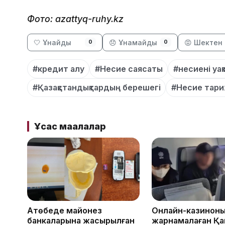
Фото: azattyq-ruhy.kz
🤍 Ұнайды
😞 Ұнамайды
😡 Шектен 
0
0
#кредит алу
#Несие саясаты
#несиені уа
#Қазақстандықтардың берешегі
#Несие тари
Ұқсас мақалалар
Ақтөбеде майонез
Онлайн-казинон
банкаларына жасырылған
жарнамалаған Қа