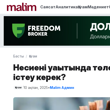
Саясат
Аналитика
Қоғам
Мәдениет
Басты
Қоғам
Несиені уақытында тө
істеу керек?
10 ақпан, 2025
•
Malim Админ
Қоғам