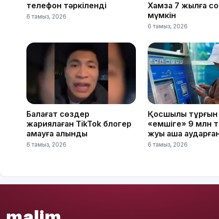
телефон тәркіленді
Хамза 7 жылға с
мүмкін
6 тамыз, 2026
6 тамыз, 2026
Балағат сөздер
Қосшылық тұрғын
жариялаған TikTok блогер
«емшіге» 9 млн 
қамауға алынды
жуық ақша аударға
6 тамыз, 2026
6 тамыз, 2026
malim