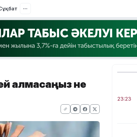
Сұқбат
лей алмасаңыз не
23:23