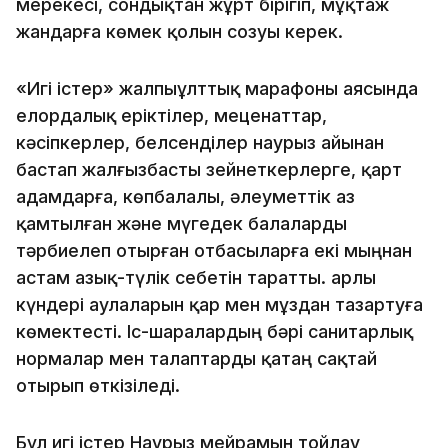
мерекесі, сондықтан жұрт бірігіп, мұқтаж
жандарға көмек қолын созуы керек.
«Игі істер» жалпыұлттық марафоны аясында
елордалық еріктілер, меценаттар,
кәсіпкерлер, белсенділер наурыз айынан
бастап жалғызбасты зейнеткерлерге, қарт
адамдарға, көпбалалы, әлеуметтік аз
қамтылған және мүгедек балаларды
тәрбиелеп отырған отбасыларға екі мыңнан
астам азық-түлік себетін таратты. Қарлы
күндері аулаларын қар мен мұздан тазартуға
көмектесті. Іс-шаралардың бәрі санитарлық
нормалар мен талаптарды қатаң сақтай
отырып өткізіледі.
Бұл игі істер Наурыз мейрамын тойлау