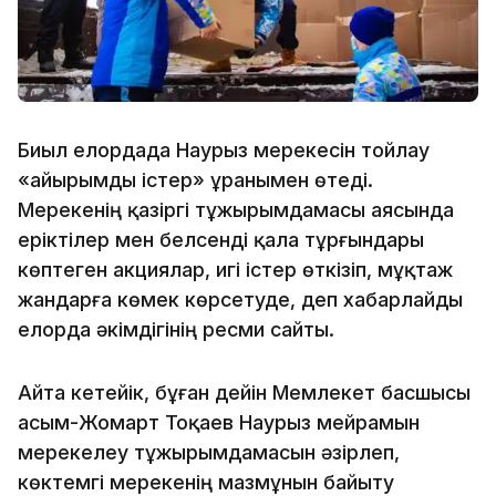
Биыл елордада Наурыз мерекесін тойлау
«Қайырымды істер» ұранымен өтеді.
Мерекенің қазіргі тұжырымдамасы аясында
еріктілер мен белсенді қала тұрғындары
көптеген акциялар, игі істер өткізіп, мұқтаж
жандарға көмек көрсетуде, деп хабарлайды
елорда әкімдігінің ресми сайты.
Айта кетейік, бұған дейін Мемлекет басшысы
Қасым-Жомарт Тоқаев Наурыз мейрамын
мерекелеу тұжырымдамасын әзірлеп,
көктемгі мерекенің мазмұнын байыту