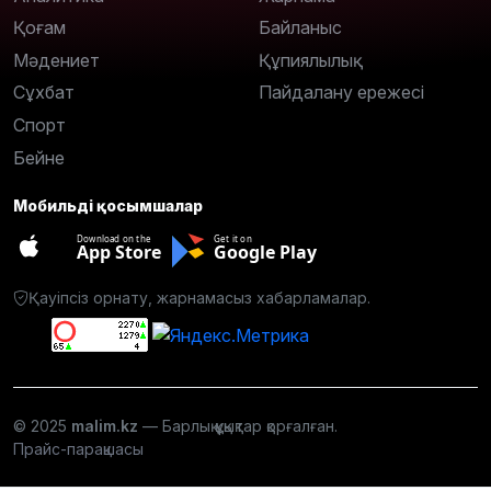
Қоғам
Байланыс
Мәдениет
Құпиялылық
Сұхбат
Пайдалану ережесі
Спорт
Бейне
Мобильді қосымшалар
Download on the
Get it on
App Store
Google Play
Қауіпсіз орнату, жарнамасыз хабарламалар.
© 2025
malim.kz
— Барлық құқықтар қорғалған.
Прайс-парақшасы