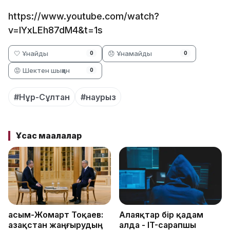
https://www.youtube.com/watch?
v=lYxLEh87dM4&t=1s
🤍 Ұнайды
😞 Ұнамайды
0
0
😡 Шектен шыққан
0
#Нұр-Сұлтан
#наурыз
Ұқсас мақалалар
Қасым-Жомарт Тоқаев:
Алаяқтар бір қадам
Қазақстан жаңғырудың
алда - IT-сарапшы