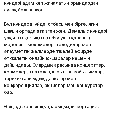
күндері адам көп жиналатын орындардан
аулақ болған жөн.
Бұл күндерді үйде, отбасымен бірге, яғни
шағын ортада өткізген жөн. Демалыс күндері
уақытты қызықты өткізу үшін қаланың
мәдениет мекемелері теледидар мен
әлеуметтік желілерде тікелей эфирде
өткізілетін онлайн іс-шаралар кешенін
дайындады. Олардың арасында концерттер,
көрмелер, театрландырылған қойылымдар,
тарихи-танымдық дәрістер мен
конференциялар, акциялар мен конкурстар
бар.
Өзіңізді және жақындарыңызды қорғаңыз!