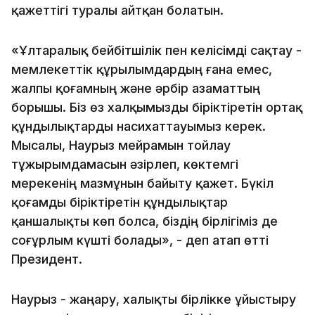
қажеттігі туралы айтқан болатын.
«Ұлтаралық бейбітшілік пен келісімді сақтау -
мемлекеттік құрылымдардың ғана емес,
жалпы қоғамның және әрбір азаматтың
борышы. Біз өз халқымызды біріктіретін ортақ
құндылықтарды насихаттауымыз керек.
Мысалы, Наурыз мейрамын тойлау
тұжырымдамасын әзірлеп, көктемгі
мерекенің мазмұнын байыту қажет. Бүкіл
қоғамды біріктіретін құндылықтар
қаншалықты көп болса, біздің бірлігіміз де
соғұрлым күшті болады», - деп атап өтті
Президент.
Наурыз - жаңару, халықты бірлікке ұйыстыру