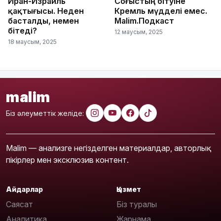
Иран-Израиль
Соғыстың бітуіне
қақтығысы. Неден
Кремль мүдделі емес.
басталды, немен
Malim.Подкаст
бітеді?
12 маусым, 2025
18 маусым, 2025
malim
Біз әлеуметтік желіде:
Malim — анализге негізделген материалдар, авторлық
пікірлер мен эксклюзив контент.
Айдарлар
Қызмет
Саясат
Біз туралы
Аналитика
Жарнама