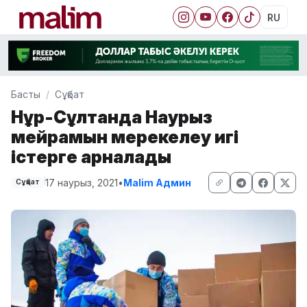
RU
Басты
Сұқбат
Нұр-Сұлтанда Наурыз
мейрамын мерекелеу игі
істерге арналады
17 наурыз, 2021
•
Malim Админ
Сұқбат