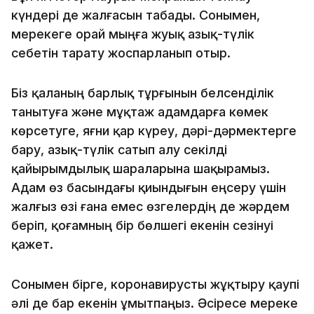
күндері де жалғасын табады. Сонымен,
мерекеге орай мыңға жуық азық-түлік
себетін тарату жоспарланып отыр.
Біз қаланың барлық тұрғынын белсенділік
танытуға және мұқтаж адамдарға көмек
көрсетуге, яғни қар күреу, дәрі-дәрмектерге
бару, азық-түлік сатып алу секілді
қайырымдылық шараларына шақырамыз.
Адам өз басындағы қиындығын еңсеру үшін
жалғыз өзі ғана емес өзгелердің де жәрдем
беріп, қоғамның бір бөлшегі екенін сезінуі
қажет.
Сонымен бірге, коронавирусты жұқтыру қаупі
әлі де бар екенін ұмытпаңыз. Әсіресе мереке