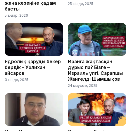
жаңа кезеңіне қадам
25 шілде, 2025
басты
5 қаңтар, 2026
Ядролық қаруды бекер
Иранға жақтасқан
бердік – Уәлихан
дұрыс па? Бізге –
Қайсаров
Израиль үлгі. Сарапшы
Жангелді Шымшықов
3 шілде, 2025
24 маусым, 2025