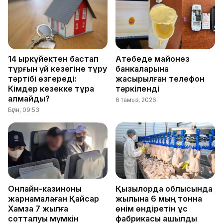
14 қыркүйектен бастап
Ақтөбеде майонез
тұрғын үй кезегіне тұру
банкаларына
тәртібі өзгереді:
жасырылған телефон
Кімдер кезекке тұра
тәркіленді
алмайды?
6 тамыз, 2026
Бүгін, 09:53
Онлайн-казиноны
Қызылорда облысында
жарнамалаған Қайсар
жылына 6 мың тонна
Хамза 7 жылға
өнім өндіретін құс
сотталуы мүмкін
фабрикасы ашылды