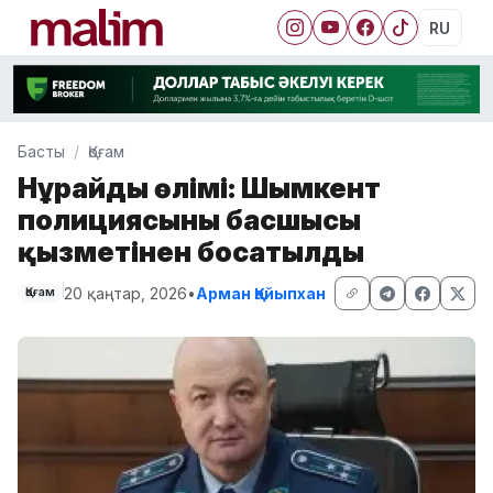
RU
Басты
Қоғам
Нұрайдың өлімі: Шымкент
полициясының басшысы
қызметінен босатылды
20 қаңтар, 2026
•
Арман Қайыпхан
Қоғам