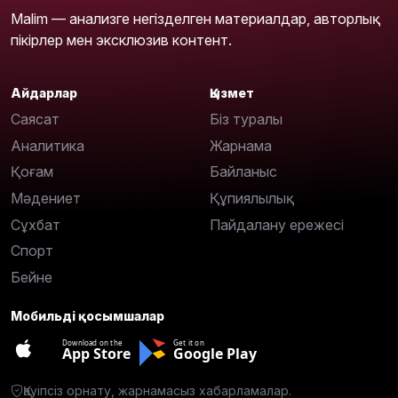
Malim — анализге негізделген материалдар, авторлық
пікірлер мен эксклюзив контент.
Айдарлар
Қызмет
Саясат
Біз туралы
Аналитика
Жарнама
Қоғам
Байланыс
Мәдениет
Құпиялылық
Сұхбат
Пайдалану ережесі
Спорт
Бейне
Мобильді қосымшалар
Download on the
Get it on
App Store
Google Play
Қауіпсіз орнату, жарнамасыз хабарламалар.