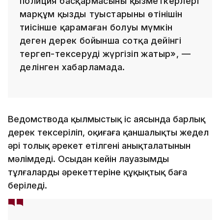
полиция басқармасының қызметкерлері
марқұм қыздың туыстарының өтінішін
тиісінше қарамаған болуы мүмкін
деген дерек бойынша сотқа дейінгі
тергеп-тексеруді жүргізіп жатыр», —
делінген хабарламада.
Ведомствода қылмыстық іс аясында барлық
дерек тексеріліп, оқиғаға қаншалықты жедел
әрі толық әрекет етілгені анықталатынын
мәлімдеді. Осыдан кейін лауазымды
тұлғалардың әрекеттеріне құқықтық баға
беріледі.