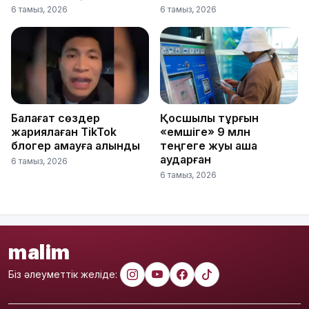
6 тамыз, 2026
6 тамыз, 2026
Балағат сөздер
Қосшылық тұрғын
жариялаған TikTok
«емшіге» 9 млн
блогер қамауға алынды
теңгеге жуық ақша
аударған
6 тамыз, 2026
6 тамыз, 2026
malim
Біз әлеуметтік желіде: