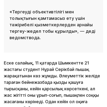
«Тергеудің объективтілігі мен
толықтығын қамтамасыз ету үшін
тәжірибелі қызметкерлерден арнайы
тергеу-жедел тобы құрылды», — деді
ведомствода.
Еске салайық, 11 қаңтарда Шымкентте 21
жастағы студент Нұрай Серікбай пышақ
жарақатынан көз жұмды. Әлеуметтік желіде
тараған бейнежазбада қыздың қашуға
тырысқаны, кейін қарсылық көрсеткені, ал
жас жігіттің оны ұрып-соғып, пышақпен соққы
жасағаны көрінеді. Одан кейін ол оқиға