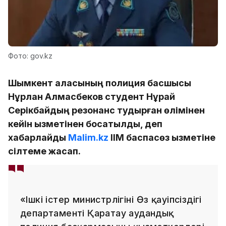
Фото: gov.kz
Шымкент қаласының полиция басшысы
Нұрлан Алмасбеков студент Нұрай
Серікбайдың резонанс тудырған өлімінен
кейін қызметінен босатылды, деп
хабарлайды
Malim.kz
ІІМ баспасөз қызметіне
сілтеме жасап.
«Ішкі істер министрлігінің Өз қауіпсіздігі
департаменті Қаратау аудандық