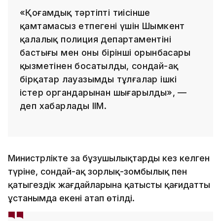
«Қоғамдық тәртіпті тиісінше
қамтамасыз етпегені үшін Шымкент
қалалық полиция департаментінің
бастығы мен оның бірінші орынбасары
қызметінен босатылды, сондай-ақ
бірқатар лауазымды тұлғалар ішкі
істер органдарынан шығарылды», —
деп хабарлады ІІМ.
Министрлікте заң бұзушылықтардың кез келген
түріне, сондай-ақ зорлық-зомбылық пен
қатыгездік жағдайларына қатысты қағидатты
ұстанымда екені атап өтілді.