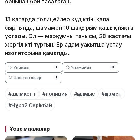
орнынан бой тасалаған.
13 қаңтарда полицейлер күдіктіні қала
сыртында, шамамен 10 шақырым қашықтықта
ұстады. Ол — марқұмның танысы, 28 жастағы
жергілікті тұрғын. Ер адам уақытша ұстау
изоляторына қамалды.
🤍 Ұнайды
😞 Ұнамайды
1
0
😡 Шектен шыққан
1
#шымкент
#полиция
#қылмыс
#қызмет
#Нұрай Серікбай
Ұқсас мақалалар