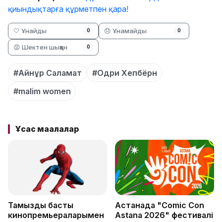
қиындықтарға құрметпен қара!
🤍 Ұнайды
😞 Ұнамайды
0
0
😡 Шектен шыққан
0
#Айнұр Саламат
#Одри Хепбёрн
#malim women
Ұқсас мақалалар
Тамыздың басты
Астанада "Comic Con
кинопремьераларымен
Astana 2026" фестивалі