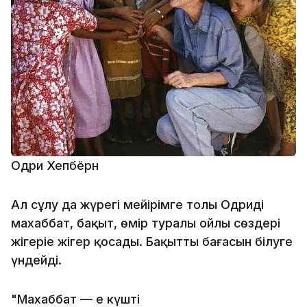
Одри Хепбёрн
Ал сұлу да жүрегі мейірімге толы Одридің
махаббат, бақыт, өмір туралы ойлы сөздері
жігеріңе жігер қосады. Бақыттың бағасын білуге
үндейді.
"Махаббат — ең күшті