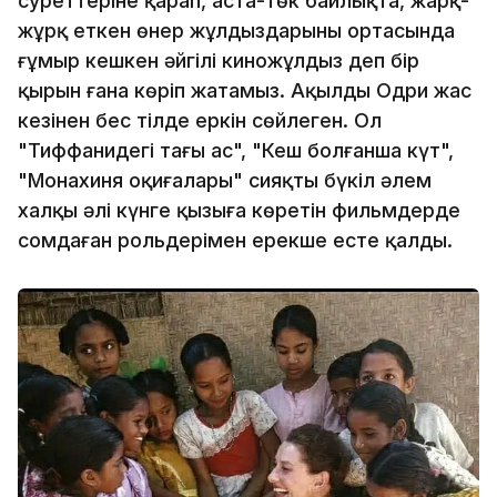
суреттеріне қарап, аста-төк байлықта, жарқ-
жұрқ еткен өнер жұлдыздарының ортасында
ғұмыр кешкен әйгілі киножұлдыз деп бір
қырын ғана көріп жатамыз. Ақылды Одри жас
кезінен бес тілде еркін сөйлеген. Ол
"Тиффанидегі таңғы ас", "Кеш болғанша күт",
"Монахиня оқиғалары" сияқты бүкіл әлем
халқы әлі күнге қызыға көретін фильмдерде
сомдаған рольдерімен ерекше есте қалды.