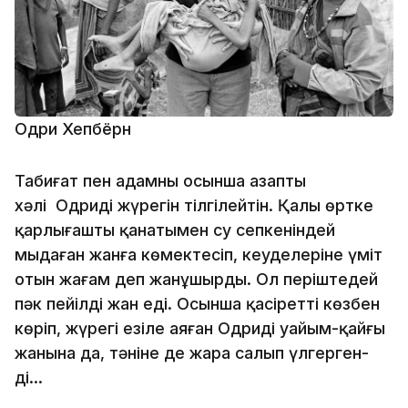
Одри Хепбёрн
Табиғат пен адамның осынша азапты
хәлі Одридің жүрегін тілгілейтін. Қалың өртке
қарлығаштың қанатымен су сепкеніндей
мыңдаған жанға көмектесіп, кеуделеріне үміт
отын жағам деп жанұшырды. Ол періштедей
пәк пейілді жан еді. Осынша қасіретті көзбен
көріп, жүрегі езіле аяған Одридің уайым-қайғы
жанына да, тәніне де жара салып үлгерген-
ді...