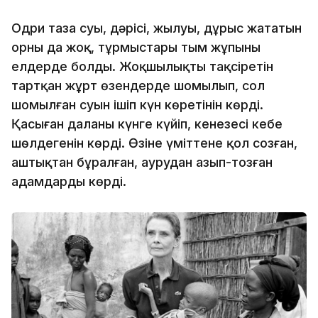
Одри таза суы, дәрісі, жылуы, дұрыс жататын
орны да жоқ, тұрмыстары тым жұпыны
елдерде болды. Жоқшылықтың тақсіретін
тартқан жұрт өзендерде шомылып, сол
шомылған суын ішіп күн көретінін көрді.
Қаңсыған даланың күнге күйіп, кенезесі кебе
шөлдегенін көрді. Өзіне үміттене қол созған,
аштықтан бұралған, аурудан азып-тозған
адамдарды көрді.