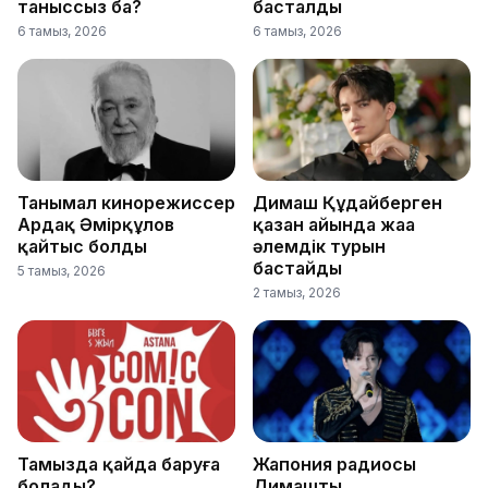
таныссыз ба?
басталды
6 тамыз, 2026
6 тамыз, 2026
Танымал кинорежиссер
Димаш Құдайберген
Ардақ Әмірқұлов
қазан айында жаңа
қайтыс болды
әлемдік турын
бастайды
5 тамыз, 2026
2 тамыз, 2026
Тамызда қайда баруға
Жапония радиосы
болады?
Димаштың