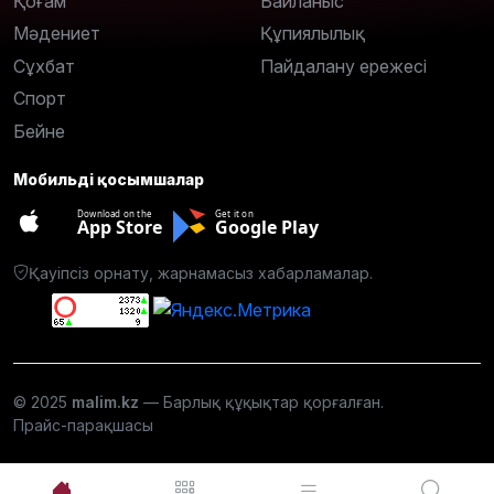
Қоғам
Байланыс
Мәдениет
Құпиялылық
Сұхбат
Пайдалану ережесі
Спорт
Бейне
Мобильді қосымшалар
Download on the
Get it on
App Store
Google Play
Қауіпсіз орнату, жарнамасыз хабарламалар.
© 2025
malim.kz
— Барлық құқықтар қорғалған.
Прайс-парақшасы