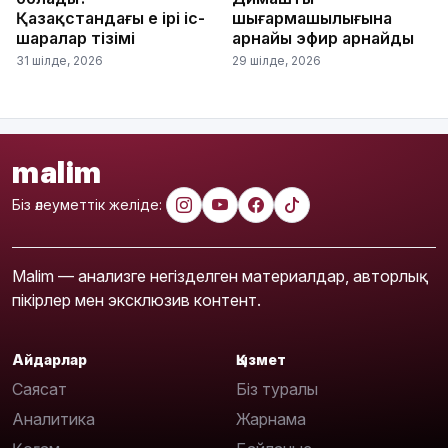
Қазақстандағы ең ірі іс-
шығармашылығына
шаралар тізімі
арнайы эфир арнайды
31 шілде, 2026
29 шілде, 2026
malim
Біз әлеуметтік желіде:
Malim — анализге негізделген материалдар, авторлық
пікірлер мен эксклюзив контент.
Айдарлар
Қызмет
Саясат
Біз туралы
Аналитика
Жарнама