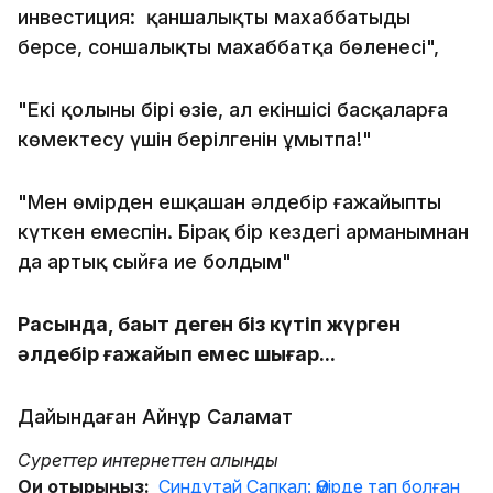
инвестиция: қаншалықты махаббатыңды
берсең, соншалықты махаббатқа бөленесің",
"Екі қолыңның бірі өзіңе, ал екіншісі басқаларға
көмектесу үшін берілгенін ұмытпа!"
"Мен өмірден ешқашан әлдебір ғажайыпты
күткен емеспін. Бірақ бір кездегі арманымнан
да артық сыйға ие болдым"
Расында, бақыт деген біз күтіп жүрген
әлдебір ғажайып емес шығар...
Дайындаған Айнұр Саламат
Суреттер интернеттен алынды
Оқи отырыңыз:
Синдутай Сапкал: Өмірде тап болған