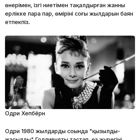
өнерімен, ізгі ниетімен таңқалдырған жанның
ерлікке пара пар, өмірінің соңғы жылдарын баян
етпекпіз.
Одри Хепбёрн
Одри 1980 жылдардың соңында "қызылды-
жасылды" Голливудты тастап, өз жүрегінің