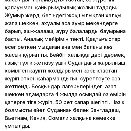
қалауымен қайырымдылық жолын таңдады.
Жұмыр жердің бетіндегі жоқшылықтан халқы
жапа шеккен, ахуалы аса ауыр мекендерге
барып, аш-жалаңаш, ауру балаларды бауырына
басты. Аналық мейірімін төкті. Қақтығыстар
есеңгіреткен мыңдаған ана мен баланың көз
жасын құрғатты. Бейбіт халыққа дәрі-дәрмек,
азық-түлік жеткізу үшін Судандағы жарылғыш
көмілген қауіпті жолдарымен қорықпастан
жүріп өткен қаһармандығын суреттеуге сөз
жетпейді. Босқындар лагерьлеріндегі азап
шеккен адамдарға 4 жылда осындай өз өмірін
қатерге тіге жүріп, 50 рет сапар шегіпті. Нәзік
болмысты әйел Суданнан бөлек Бангладеш,
Вьетнам, Кения, Сомали халқына көмекке
ұмтылды.