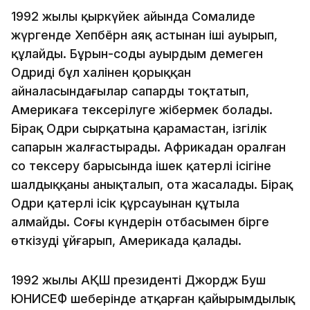
1992 жылы қыркүйек айында Сомалиде
жүргенде Хепбёрн аяқ астынан іші ауырып,
құлайды. Бұрын-соңды ауырдым демеген
Одридің бұл халінен қорыққан
айналасындағылар сапарды тоқтатып,
Америкаға тексерілуге жібермек болады.
Бірақ Одри сырқатына қарамастан, ізгілік
сапарын жалғастырады. Африкадан оралған
соң тексеру барысында ішек қатерлі ісігіне
шалдыққаны анықталып, ота жасалады. Бірақ
Одри қатерлі ісік құрсауынан құтыла
алмайды. Соңғы күндерін отбасымен бірге
өткізуді ұйғарып, Америкада қалады.
1992 жылы АҚШ президенті Джордж Буш
ЮНИСЕФ шеңберінде атқарған қайырымдылық