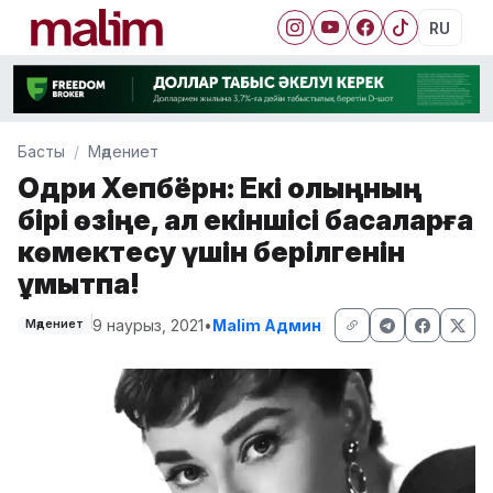
RU
Басты
Мәдениет
Одри Хепбёрн: Екі қолыңның
бірі өзіңе, ал екіншісі басқаларға
көмектесу үшін берілгенін
ұмытпа!
9 наурыз, 2021
•
Malim Админ
Мәдениет