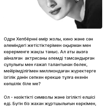
Одри Хепбёрннің өмір жолы, кино және сән
әлеміндегі жетістіктерімен оқырман мен
көрерменге жақсы таныс. Ал аты аңызға
айналған актрисаның әлемді тамсандырған
сұлулығы мен ғажап талантынан бөлек,
мейірімділігімен миллиондаған жүректерге
ізгілік дәнін сепкен ерекше тұлға екенін
көпшілік біле ме?
Ол - нәзіктіктің символы және ізгіліктің елшісі
еді. Бүгін біз жахан жұртшылығын көркімен,