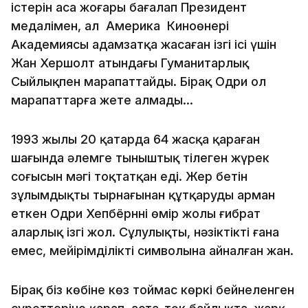
істерін аса жоғары бағалап Президент
медалімен, ал Америка Киноөнері
Академиясы адамзатқа жасаған ізгі ісі үшін
Жан Хершолт атындағы Гуманитарлық
Сыйлықпен марапаттайды. Бірақ Одри ол
марапаттарға жете алмады...
1993 жылы 20 қаңтарда 64 жасқа қараған
шағында әлемге тыныштық тілеген жүрек
соғысын мәңгі тоқтатқан еді. Жер бетін
зұлымдықтың тырнағынан құтқаруды арман
еткен Одри Хепбёрннің өмір жолы ғибрат
аларлық ізгі жол. Сұлулықтың, нәзіктіктің ғана
емес, мейірімділіктің символына айналған жан.
Бірақ біз көбіне көз тоймас көркі бейнеленген