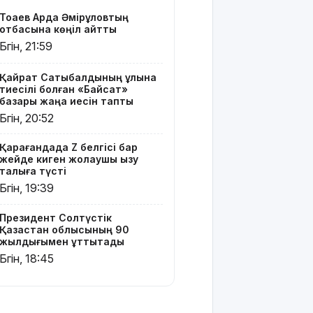
құттықтады
Тоқаев Ардақ Әмірқұловтың
отбасына көңіл айтты
Телефон
Бүгін, 21:59
алаяқтығының
жаңа түрі
туралы
Қайрат Сатыбалдының ұлына
тиесілі болған «Байсат»
ескерту
базары жаңа иесін тапты
жасалды
Бүгін, 20:52
Қазақстандағы
Қарағандада Z белгісі бар
ең қымбат
жейде киген жолаушы қызу
мамандықтар
талқыға түсті
– 2026: оқу
Бүгін, 19:39
ақысы
қанша?
Президент Солтүстік
Қазақстан облысының 90
Ұлдана
жылдығымен құттықтады
Мырзуанға
Бүгін, 18:45
қатысты іс
сотқа
жолданды