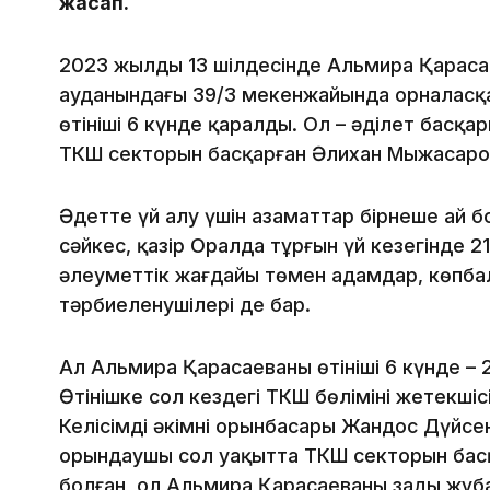
жасап.
2023 жылдың 13 шілдесінде Альмира Қараса
ауданындағы 39/3 мекенжайында орналасқан
өтініші 6 күнде қаралды. Ол – әділет басқа
ТКШ секторын басқарған Әлихан Мыңжасаров
Әдетте үй алу үшін азаматтар бірнеше ай 
сәйкес, қазір Оралда тұрғын үй кезегінде 21
әлеуметтік жағдайы төмен адамдар, көпбал
тәрбиеленушілері де бар.
Ал Альмира Қарасаеваның өтініші 6 күнде –
Өтінішке сол кездегі ТКШ бөлімінің жетекші
Келісімді әкімнің орынбасары Жандос Дүйсен
орындаушы сол уақытта ТКШ секторын бас
болған, ол Альмира Қарасаеваның заңды жұбай