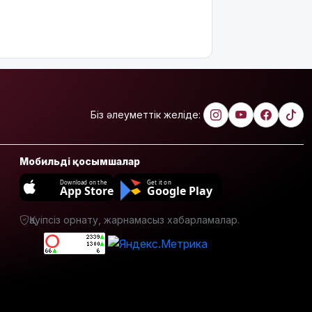
қайдан
көруге
болады?
Қазақстанда
қияр,
картоп пен
қырыққабат
Біз әлеуметтік желіде:
бағасы
арзандады
Мобильді қосымшалар
Ерекше
тренд:
Download on the
Get it on
App Store
Google Play
жастар
алкоголь
Қауіпсіз орнату, жарнамасыз хабарламалар.
сатып
алып,
көшеде
төгіп
жатыр
Қытай