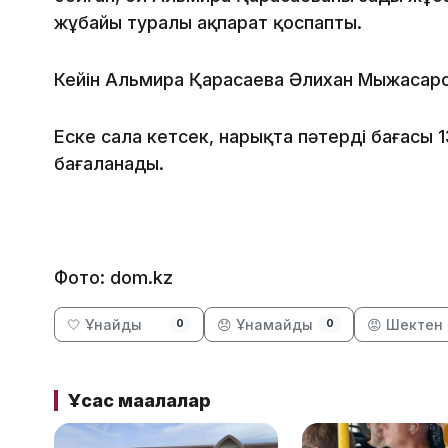
жұбайы туралы ақпарат қоспапты.
Кейін Альмира Қарасаева Әлихан Мыңжасар
Еске сала кетсек, нарықта пәтердің бағасы 
бағаланады.
Фото: dom.kz
🤍 Ұнайды
😞 Ұнамайды
😡 Шектен 
0
0
Ұқсас мақалалар