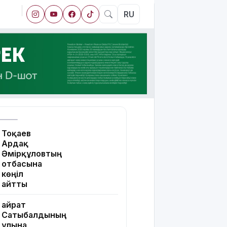
RU
Тоқаев
Ардақ
Әмірқұловтың
отбасына
көңіл
айтты
Қайрат
Сатыбалдының
ұлына