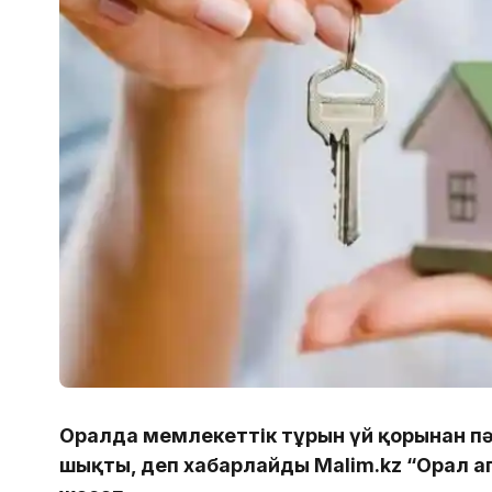
Оралда мемлекеттік тұрғын үй қорынан п
шықты, деп хабарлайды Malim.kz “Орал 