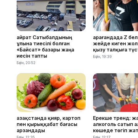
Қайрат Сатыбалдының
Қарағандада Z бел
ұлына тиесілі болған
жейде киген жо
«Байсат» базары жаңа
қызу талқыға түс
иесін тапты
Бүгін, 19:39
Бүгін, 20:52
Қазақстанда қияр, картоп
Ерекше тренд: ж
пен қырыққабат бағасы
алкоголь сатып а
арзандады
көшеде төгіп жа
Бүгін, 12:35
Бүгін, 12:17