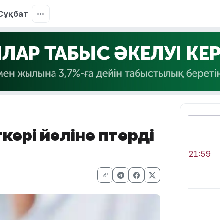
Сұқбат
кері әйеліне пәтерді
21:59