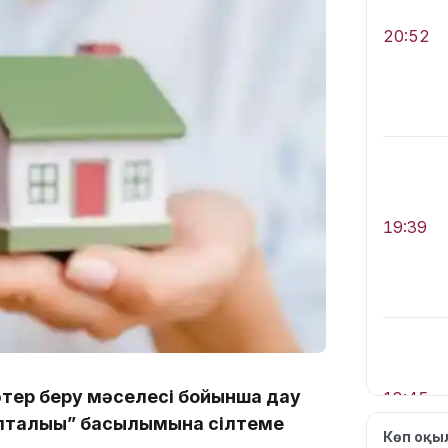
20:52
19:39
әтер беру мәселесі бойынша дау
18:45
апталығы” басылымына сілтеме
Көп оқ