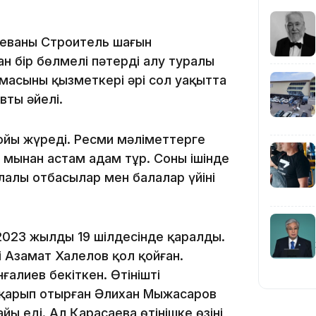
еваның Строитель шағын
 бір бөлмелі пәтерді алу туралы
17:34
рмасының қызметкері әрі сол уақытта
тың әйелі.
бойы жүреді. Ресми мәліметтерге
 мыңнан астам адам тұр. Соның ішінде
16:34
алы отбасылар мен балалар үйінің
 2023 жылдың 19 шілдесінде қаралды.
сі Азамат Халелов қол қойған.
16:33
ғалиев бекіткен. Өтінішті
қарып отырған Әлихан Мыңжасаров
ы еді. Ал Қарасаева өтінішке өзінің