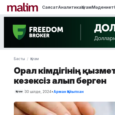
Саясат
Аналитика
Қоғам
Мәдениет
Басты
Қоғам
Орал әкімдігінің қызмет
кезексіз алып берген
30 шілде, 2024
•
Арман Қайыпхан
Қоғам