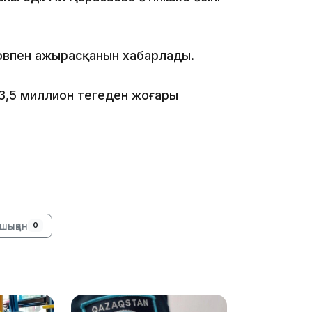
16:01
овпен ажырасқанын хабарлады.
13,5 миллион теңгеден жоғары
15:33
15:04
шыққан
0