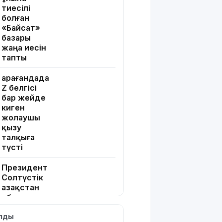
тиесілі
болған
«Байсат»
базары
жаңа иесін
тапты
Қарағандада
Z белгісі
бар жейде
киген
жолаушы
қызу
талқыға
түсті
Президент
Солтүстік
Қазақстан
облысының
90
ылды
жылдығымен