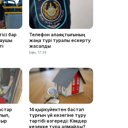
14:10
гісі бар
Телефон алаяқтығының
лаушы
жаңа түрі туралы ескерту
ті
жасалды
Бүгін, 17:34
13:14
астар
14 қыркүйектен бастап
лып,
тұрғын үй кезегіне тұру
тыр
тәртібі өзгереді: Кімдер
кезекке тұра алмайды?