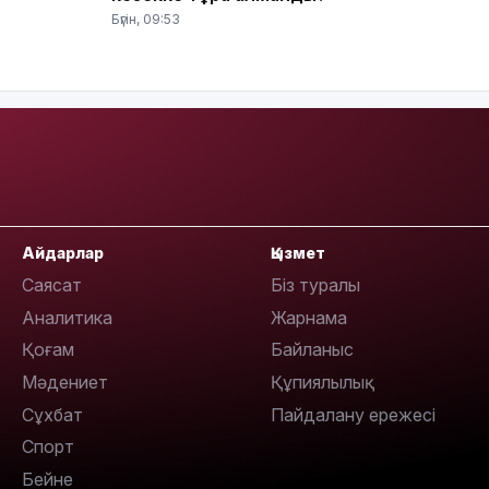
13:08
Бүгін, 09:53
12:35
Айдарлар
Қызмет
Саясат
Біз туралы
Аналитика
Жарнама
12:17
Қоғам
Байланыс
Мәдениет
Құпиялылық
Сұхбат
Пайдалану ережесі
Спорт
Бейне