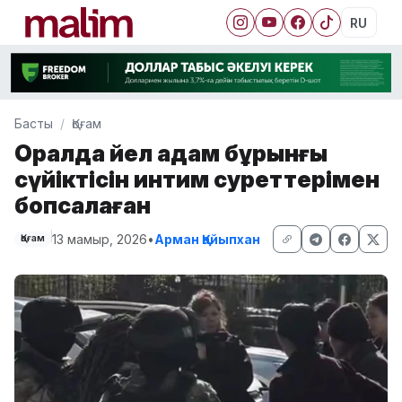
RU
Басты
Қоғам
Оралда әйел адам бұрынғы
сүйіктісін интим суреттерімен
бопсалаған
13 мамыр, 2026
•
Арман Қайыпхан
Қоғам