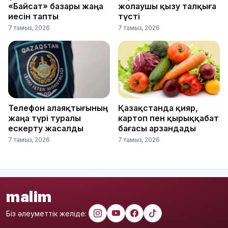
«Байсат» базары жаңа
жолаушы қызу талқыға
иесін тапты
түсті
7 тамыз, 2026
7 тамыз, 2026
Телефон алаяқтығының
Қазақстанда қияр,
жаңа түрі туралы
картоп пен қырыққабат
ескерту жасалды
бағасы арзандады
7 тамыз, 2026
7 тамыз, 2026
malim
Біз әлеуметтік желіде: