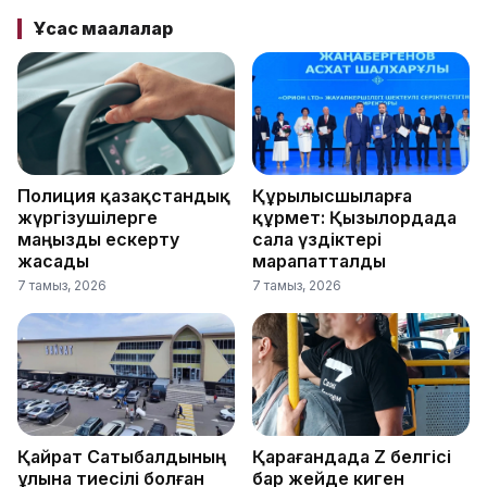
Ұқсас мақалалар
Полиция қазақстандық
Құрылысшыларға
жүргізушілерге
құрмет: Қызылордада
маңызды ескерту
сала үздіктері
жасады
марапатталды
7 тамыз, 2026
7 тамыз, 2026
Қайрат Сатыбалдының
Қарағандада Z белгісі
ұлына тиесілі болған
бар жейде киген