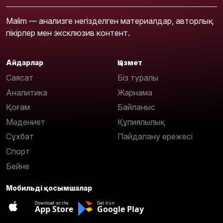
Malim — анализге негізделген материалдар, авторлық
пікірлер мен эксклюзив контент.
Айдарлар
Қызмет
Саясат
Біз туралы
Аналитика
Жарнама
Қоғам
Байланыс
Мәдениет
Құпиялылық
Сұхбат
Пайдалану ережесі
Спорт
Бейне
Мобильді қосымшалар
Download on the
Get it on
App Store
Google Play