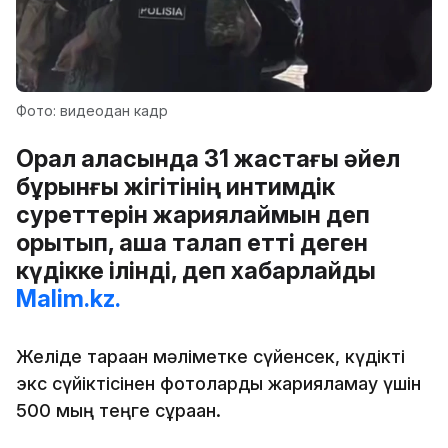
Фото: видеодан кадр
Орал қаласында 31 жастағы әйел
бұрынғы жігітінің интимдік
суреттерін жариялаймын деп
қорқытып, ақша талап етті деген
күдікке ілінді, деп хабарлайды
Malim.kz.
Желіде тараған мәліметке сүйенсек, күдікті
экс сүйіктісінен фотоларды жарияламау үшін
500 мың теңге сұраған.