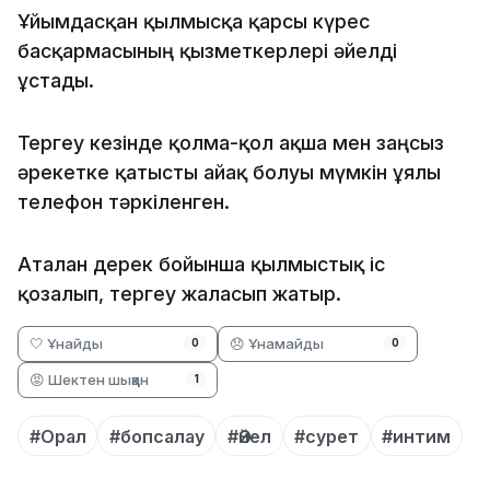
Ұйымдасқан қылмысқа қарсы күрес
басқармасының қызметкерлері әйелді
ұстады.
Тергеу кезінде қолма-қол ақша мен заңсыз
әрекетке қатысты айғақ болуы мүмкін ұялы
телефон тәркіленген.
Аталған дерек бойынша қылмыстық іс
қозғалып, тергеу жалғасып жатыр.
🤍 Ұнайды
😞 Ұнамайды
0
0
😡 Шектен шыққан
1
#Орал
#бопсалау
#Әйел
#сурет
#интим