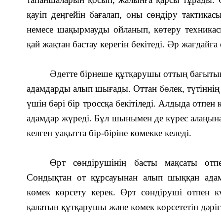
қауіп деңгейін бағалап, оны сөндіру тактик
немесе шақырмауды ойланып, көтеру техника
қай жақтан бастау керегін бекітеді. Әр жағдайға 
Әдетте бірнеше құтқарушы оттың бағытын 
адамдарды алып шығады. Оттан бөлек, түтіннің 
үшін бәрі бір троссқа бекітіледі. Алдыда отпен 
адамдар жүреді. Бұл шынымен де күрес алаңына 
келген уақытта бір-біріне көмекке келеді.
Өрт сөндірушінің басты мақсаты отпе
Сондықтан от құрсауынан алып шыққан ада
көмек көрсету керек. Өрт сөндіруші отпен к
қалатын құтқарушы және көмек көрсететін дәріге