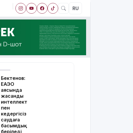
RU
Бектенов:
ЕАЭО
аясында
жасанды
интеллект
пен
кедергісіз
саудаға
басымдық
беріледі