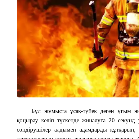
Бұл жұмыста ұсақ-түйек деген ұғым ж
қоңырау келіп түскенде жиналуға 20 секунд 
сөндірушілер алдымен адамдарды құтқарып, о
тапаншаларын қосып, жалынға қарсы тұрады. Ө