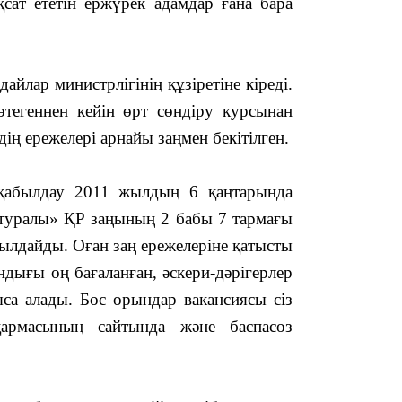
ат ететін ержүрек адамдар ғана бара
13:59
айлар министрлігінің құзіретіне кіреді.
тегеннен кейін өрт сөндіру курсынан
ің ережелері арнайы заңмен бекітілген.
13:22
лдау 2011 жылдың 6 қаңтарында
туралы» ҚР заңының 2 бабы 7 тармағы
ылдайды. Оған заң ережелеріне қатысты
ндығы оң бағаланған, әскери-дәрігерлер
са алады. Бос орындар вакансиясы сіз
13:05
қармасының сайтында және баспасөз