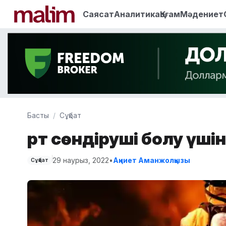
Саясат
Аналитика
Қоғам
Мәдениет
Басты
Сұқбат
Өрт сөндіруші болу үшін
29 наурыз, 2022
•
Ақниет Аманжолқызы
Сұқбат