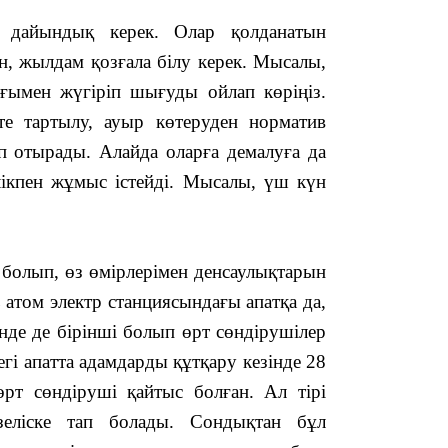
 дайындық керек. Олар қолданатын
н, жылдам қозғала білу керек. Мысалы,
14:47
ымен жүгіріп шығуды ойлап көріңіз.
те тартылу, ауыр көтеруден норматив
п отырады. Алайда оларға демалуға да
ілікпен жұмыс істейді. Мысалы, үш күн
лып, өз өмірлерімен денсаулықтарын
14:36
 атом электр станциясындағы апатқа да,
інде де бірінші болып өрт сөндірушілер
гі апатта адамдарды құтқару кезінде 28
рт сөндіруші қайтыс болған. Ал тірі
зеліске тап болады. Сондықтан бұл