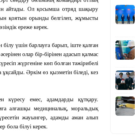
асын айтады. Ол қосымша отряд шақыру
сын қоятын орынды белгілеп, жұмысты
өзіндік ереже керек.
15:25
білу үшін барлауға барып, іште қалған
әсерінен олар бір-бірінен адасып қалмас
күресіп жүргеніне көп болған тәжірибелі
ұқсайды. Әркім өз қызметін біледі, кез
15:24
н күресу емес, адамдарды құтқару.
мға алғашқы медициналық, моральдық
үресетін жауынгер, адамды аман алып
р бола білуі керек.