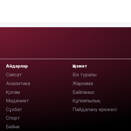
11:17
10:53
Айдарлар
Қызмет
Саясат
Біз туралы
Аналитика
Жарнама
10:29
Қоғам
Байланыс
Мәдениет
Құпиялылық
Сұхбат
Пайдалану ережесі
Спорт
10:05
Бейне