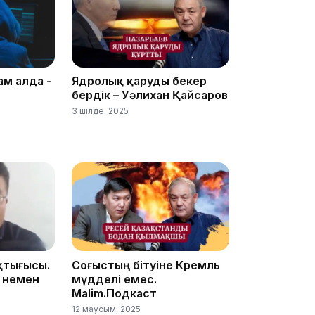
ам алда -
Ядролық қаруды бекер
бердік – Уәлихан Қайсаров
3 шілде, 2025
11:19
қтығысы.
Соғыстың бітуіне Кремль
 немен
мүдделі емес.
Malim.Подкаст
12 маусым, 2025