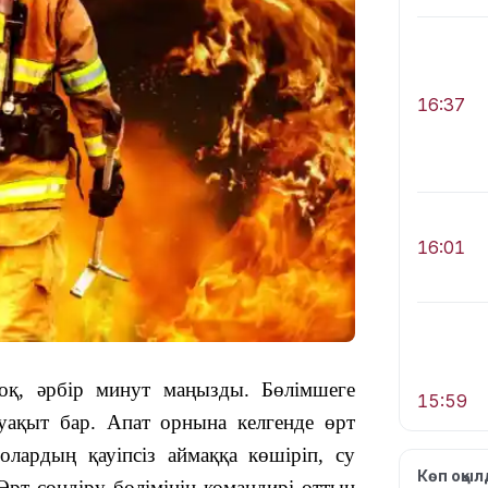
16:37
16:01
оқ, әрбір минут маңызды. Бөлімшеге
15:59
уақыт бар. Апат орнына келгенде өрт
лардың қауіпсіз аймаққа көшіріп, су
Көп оқы
рт сөндіру бөлімінің командирі оттың