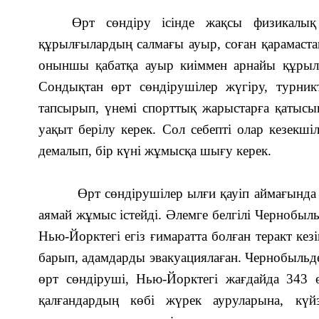
Өрт сөндіру ісінде жақсы физикалық
құрылғылардың салмағы ауыр, соған қарамаста
оныншы қабатқа ауыр киіммен арнайы құрылғ
Сондықтан өрт сөндірушілер жүгіру, турник
тапсырып, үнемі спорттық жарыстарға қатысы
уақыт берілу керек. Сол себепті олар кезекш
демалып, бір күні жұмысқа шығу керек.
Өрт сөндірушілер ылғи қауіп аймағында бо
аямай жұмыс істейді. Әлемге белгілі Чернобыль
Нью-Йорктегі егіз ғимаратта болған теракт кез
барып, адамдарды эвакуациялаған. Чернобыльде
өрт сөндіруші, Нью-Йорктегі жағдайда 343 ө
қалғандардың көбі жүрек ауруларына, күй