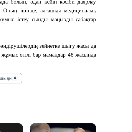
да болып, одан кейін кәсіби даярлау
12:31
. Оның ішінде, алғашқы медициналық
 жұмыс істеу сынды маңызды сабақтар
ндірушілердің зейнетке шығу жасы да
 жұмыс өтілі бар мамандар 48 жасында
11:59
шыққан
0
11:33