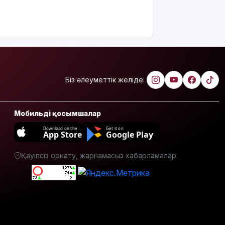
Джеки Чан
туралы сіз
білмейтін
10 қызық
дерек
МӘМС:
қаржының
Біз әлеуметтік желіде:
тиімді
жұмсалуы
қатаң
қадағаланады
Мобильді қосымшалар
Download on the
Get it on
Астанада
App Store
Google Play
"Comic Con
Astana
Қауіпсіз орнату, жарнамасыз хабарламалар.
2026"
фестивалі
басталды
12 тамызда
Күн толық
тұтылады