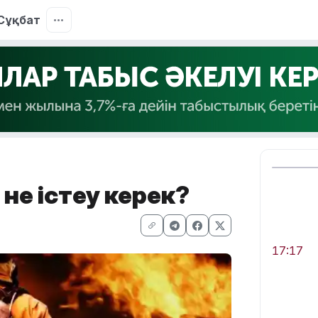
Сұқбат
 не істеу керек?
17:17