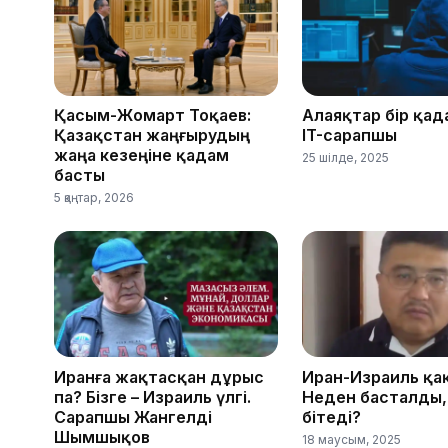
Қасым-Жомарт Тоқаев:
Алаяқтар бір қад
Қазақстан жаңғырудың
IT-сарапшы
жаңа кезеңіне қадам
25 шілде, 2025
басты
5 қаңтар, 2026
Иранға жақтасқан дұрыс
Иран-Израиль қа
па? Бізге – Израиль үлгі.
Неден басталды,
Сарапшы Жангелді
бітеді?
Шымшықов
18 маусым, 2025