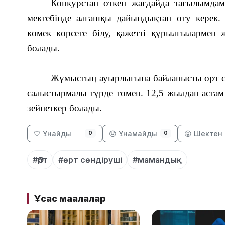
Конкурстан өткен жағдайда тағылымдама
мектебінде алғашқы дайындықтан өту керек
көмек көрсете білу, қажетті құрылғылармен
болады.
Жұмыстың ауырлығына байланысты өрт сө
салыстырмалы түрде төмен. 12,5 жылдан астам
зейнеткер болады.
🤍 Ұнайды
😞 Ұнамайды
😡 Шектен 
0
0
#Өрт
#өрт сөндіруші
#мамандық
Ұқсас мақалалар