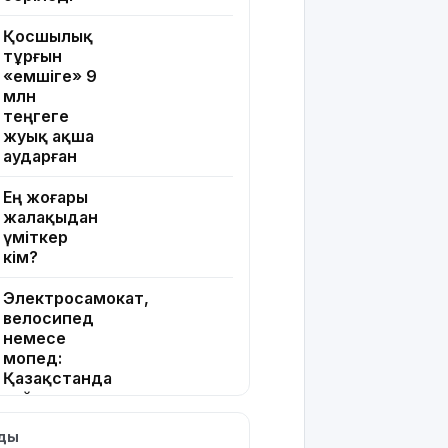
Қосшылық
тұрғын
«емшіге» 9
млн
теңгеге
жуық ақша
аударған
Ең жоғары
жалақыдан
үміткер
кім?
Электросамокат,
велосипед
немесе
мопед:
Қазақстанда
қайсысы
апатқа жиі
лды
ұшырайды?