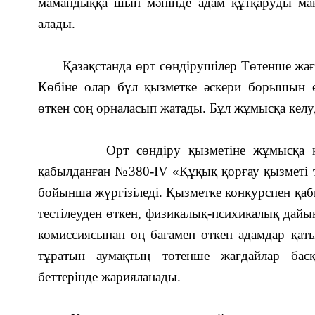
мамандыққа шын мәнінде адам құтқаруды мақс
алады.
Қазақстанда өрт сөндірушілер Төтенше жағд
Көбіне олар бұл қызметке әскери борышын ө
өткен соң орналасып жатады. Бұл жұмысқа келуд
Өрт сөндіру қызметіне жұмысқа қабы
қабылданған №380-IV «Құқық қорғау қызметі 
бойынша жүргізіледі. Қызметке конкурспен қаб
тестілеуден өткен, физикалық-психикалық дайы
комиссиясынан оң бағамен өткен адамдар қаты
тұратын аумақтың төтенше жағдайлар бас
беттерінде жарияланады.