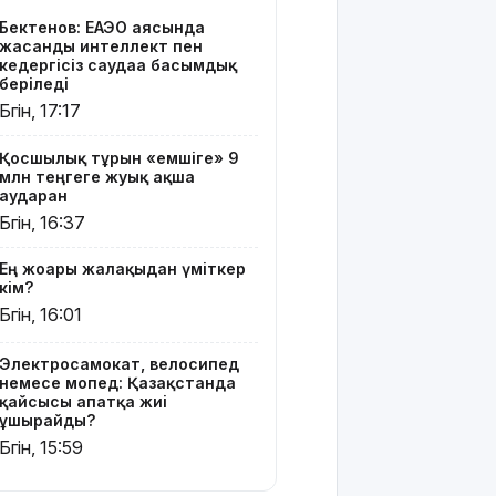
Бектенов: ЕАЭО аясында
Қытай-
жасанды интеллект пен
Батыс: 6,5
кедергісіз саудаға басымдық
триллион
беріледі
долларлық
Бүгін, 17:17
өнеркәсіп
тәуекел
Қосшылық тұрғын «емшіге» 9
аймағында
млн теңгеге жуық ақша
тұр
аударған
Бүгін, 16:37
Қазақстан
ұнына
Ең жоғары жалақыдан үміткер
сұраныс
кім?
артып
Бүгін, 16:01
келеді: ең
ірі
Электросамокат, велосипед
импорттаушы
немесе мопед: Қазақстанда
елдер
қайсысы апатқа жиі
белгілі
ұшырайды?
болды
Бүгін, 15:59
Шығыс