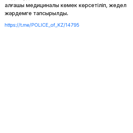
алғашқы медициналық көмек көрсетіліп, жедел
жәрдемге тапсырылды.
https://t.me/POLICE_of_KZ/14795