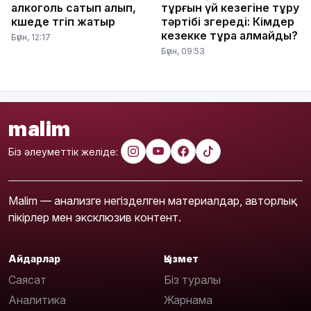
алкоголь сатып алып,
тұрғын үй кезегіне тұру
көшеде төгіп жатыр
тәртібі өзгереді: Кімдер
кезекке тұра алмайды?
Бүгін, 12:17
Бүгін, 09:53
malim
Біз әлеуметтік желіде:
Malim — анализге негізделген материалдар, авторлық
пікірлер мен эксклюзив контент.
Айдарлар
Қызмет
Саясат
Біз туралы
Аналитика
Жарнама