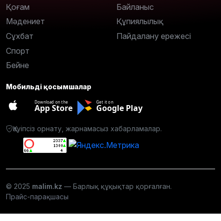
Қоғам
Байланыс
Мәдениет
Құпиялылық
Сұхбат
Пайдалану ережесі
Спорт
Бейне
Мобильді қосымшалар
Download on the
Get it on
App Store
Google Play
Қауіпсіз орнату, жарнамасыз хабарламалар.
© 2025
malim.kz
— Барлық құқықтар қорғалған.
Прайс-парақшасы