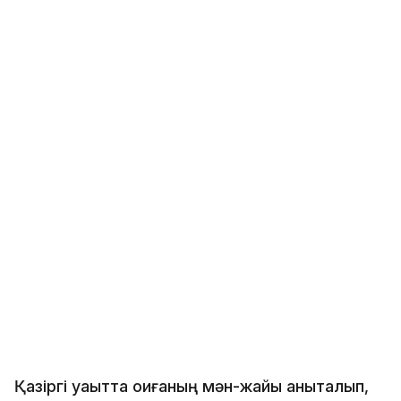
Қазіргі уақытта оқиғаның мән-жайы анықталып,