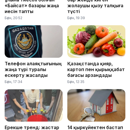
«Байсат» базары жаңа
жолаушы қызу талқыға
иесін тапты
түсті
Бүгін, 20:52
Бүгін, 19:39
Телефон алаяқтығының
Қазақстанда қияр,
жаңа түрі туралы
картоп пен қырыққабат
ескерту жасалды
бағасы арзандады
Бүгін, 17:34
Бүгін, 12:35
Ерекше тренд: жастар
14 қыркүйектен бастап