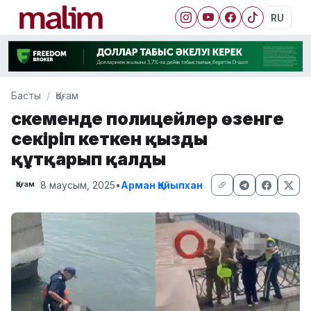
RU
Басты
Қоғам
Өскеменде полицейлер өзенге
секіріп кеткен қызды
құтқарып қалды
8 маусым, 2025
•
Арман Қайыпхан
Қоғам