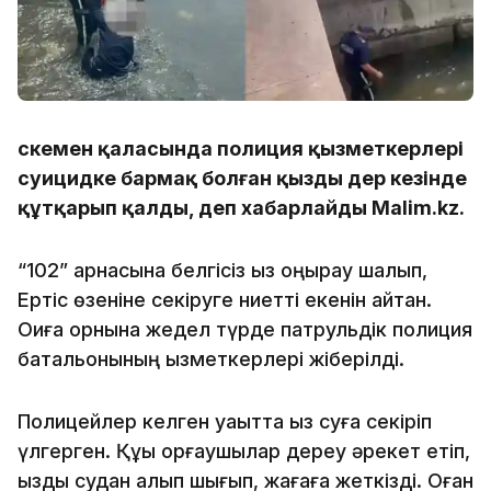
Өскемен қаласында полиция қызметкерлері
суицидке бармақ болған қызды дер кезінде
құтқарып қалды, деп хабарлайды Malim.kz.
“102” арнасына белгісіз қыз қоңырау шалып,
Ертіс өзеніне секіруге ниетті екенін айтқан.
Оқиға орнына жедел түрде патрульдік полиция
батальонының қызметкерлері жіберілді.
Полицейлер келген уақытта қыз суға секіріп
үлгерген. Құқық қорғаушылар дереу әрекет етіп,
қызды судан алып шығып, жағаға жеткізді. Оған