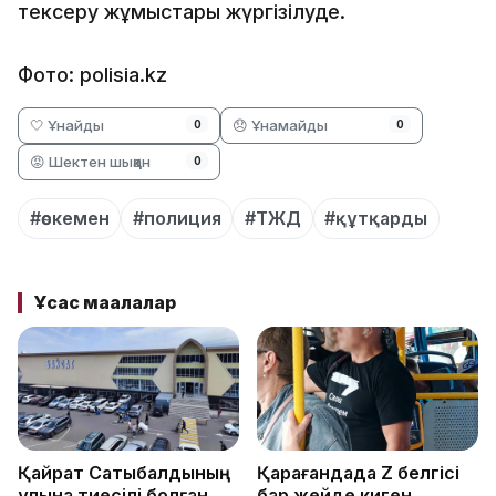
тексеру жұмыстары жүргізілуде.
Фото: polisia.kz
🤍 Ұнайды
😞 Ұнамайды
0
0
😡 Шектен шыққан
0
#өскемен
#полиция
#ТЖД
#құтқарды
Ұқсас мақалалар
Қайрат Сатыбалдының
Қарағандада Z белгісі
ұлына тиесілі болған
бар жейде киген