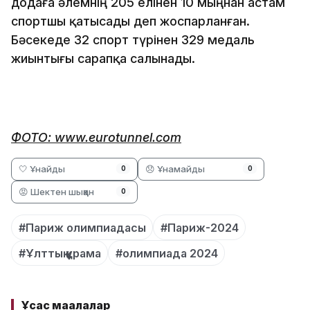
додаға әлемнің 205 елінен 10 мыңнан астам
спортшы қатысады деп жоспарланған.
Бәсекеде 32 спорт түрінен 329 медаль
жиынтығы сарапқа салынады.
ФОТО: www.eurotunnel.com
🤍 Ұнайды
😞 Ұнамайды
0
0
😡 Шектен шыққан
0
#Париж олимпиадасы
#Париж-2024
#Ұлттық құрама
#олимпиада 2024
Ұқсас мақалалар