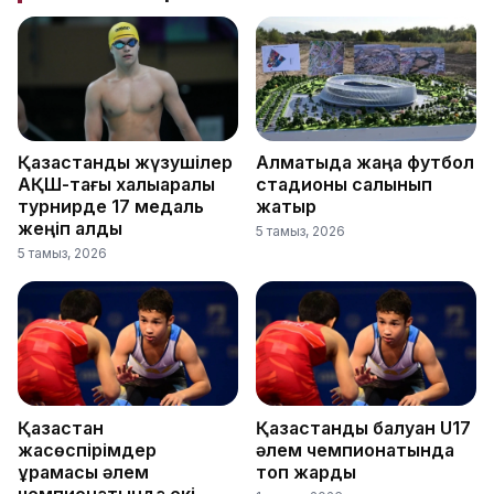
Қазақстандық жүзушілер
Алматыда жаңа футбол
АҚШ-тағы халықаралық
стадионы салынып
турнирде 17 медаль
жатыр
жеңіп алды
5 тамыз, 2026
5 тамыз, 2026
Қазақстан
Қазақстандық балуан U17
жасөспірімдер
әлем чемпионатында
құрамасы әлем
топ жарды
чемпионатында екі