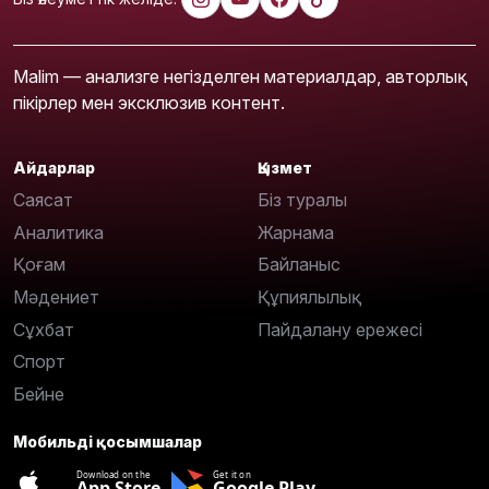
Malim — анализге негізделген материалдар, авторлық
пікірлер мен эксклюзив контент.
Айдарлар
Қызмет
Саясат
Біз туралы
Аналитика
Жарнама
Қоғам
Байланыс
Мәдениет
Құпиялылық
Сұхбат
Пайдалану ережесі
Спорт
Бейне
Мобильді қосымшалар
Download on the
Get it on
App Store
Google Play