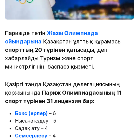
Парижде өтетін
Жазғы Олимпиада
ойындарына
Қазақстан ұлттық құрамасы
спорттың 20 түрінен
қатысады, деп
хабарлайды Туризм жəне спорт
министрлігінің баспасөз қызметі.
Қазіргі таңда Қазақстан делегациясының
қоржынында
Париж Олимпиадасының 11
спорт түрінен 31 лицензия бар:
Бокс (ерлер)
– 6
Нысана көздеу – 5
Садақ ату – 4
Семсерлесу
– 4