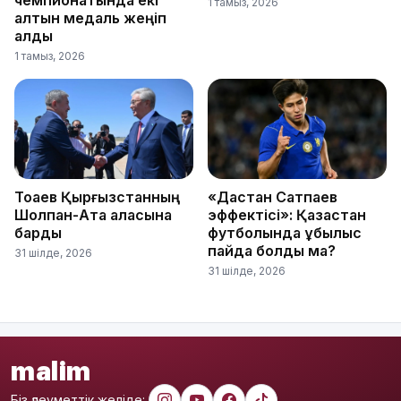
1 тамыз, 2026
алтын медаль жеңіп
алды
1 тамыз, 2026
Тоқаев Қырғызстанның
«Дастан Сатпаев
Шолпан-Ата қаласына
эффектісі»: Қазақстан
барды
футболында құбылыс
пайда болды ма?
31 шілде, 2026
31 шілде, 2026
malim
Біз әлеуметтік желіде: