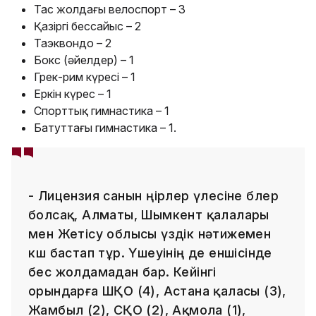
Тас жолдағы велоспорт – 3
Қазіргі бессайыс – 2
Таэквондо – 2
Бокс (әйелдер) – 1
Грек-рим күресі – 1
Еркін күрес – 1
Спорттық гимнастика – 1
Батуттағы гимнастика – 1.
- Лицензия санын өңірлер үлесіне бөлер
болсақ, Алматы, Шымкент қалалары
мен Жетісу облысы үздік нәтижемен
көш бастап тұр. Үшеуінің де еншісінде
бес жолдамадан бар. Кейінгі
орындарға ШҚО (4), Астана қаласы (3),
Жамбыл (2), СҚО (2), Ақмола (1),