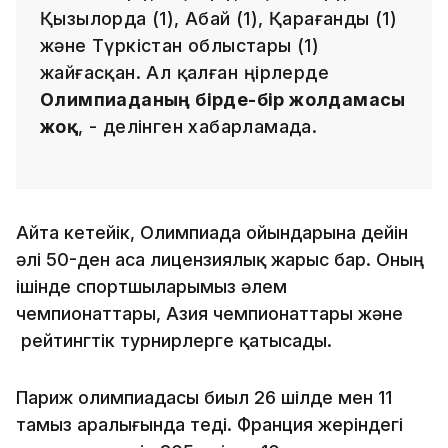
Қызылорда (1), Абай (1), Қарағанды (1)
және Түркістан облыстары (1)
жайғасқан. Ал қалған өңірлерде
Олимпиаданың бірде-бір жолдамасы
жоқ
, - делінген хабарламада.
Айта кетейік, Олимпиада ойындарына дейін
әлі 50-ден аса лицензиялық жарыс бар. Оның
ішінде спортшыларымыз әлем
чемпионаттары, Азия чемпионаттары және
рейтингтік турнирлерге қатысады.
Париж олимпиадасы биыл 26 шілде мен 11
тамыз аралығында өтеді. Франция жеріндегі