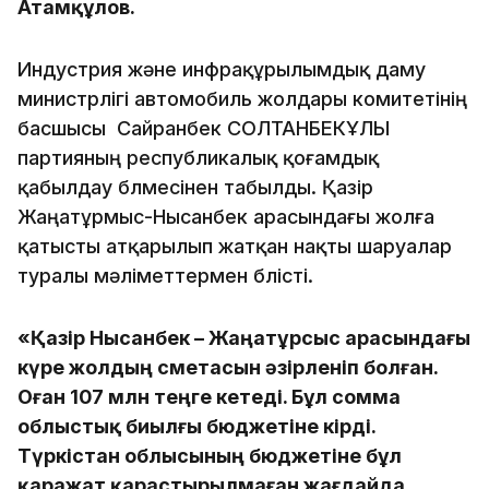
Атамқұлов.
Индустрия және инфрақұрылымдық даму
министрлігі автомобиль жолдары комитетінің
басшысы Сайранбек СОЛТАНБЕКҰЛЫ
партияның республикалық қоғамдық
қабылдау бөлмесінен табылды. Қазір
Жаңатұрмыс-Нысанбек арасындағы жолға
қатысты атқарылып жатқан нақты шаруалар
туралы мәліметтермен бөлісті.
«Қазір Нысанбек – Жаңатұрсыс арасындағы
күре жолдың сметасын әзірленіп болған.
Оған 107 млн теңге кетеді. Бұл сомма
облыстық биылғы бюджетіне кірді.
Түркістан облысының бюджетіне бұл
қаражат қарастырылмаған жағдайда