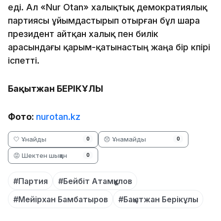
еді. Ал «Nur Otan» халықтық демократиялық
партиясы ұйымдастырып отырған бұл шара
президент айтқан халық пен билік
арасындағы қарым-қатынастың жаңа бір көпірі
іспетті.
Бақытжан БЕРІКҰЛЫ
Фото:
nurotan.kz
🤍 Ұнайды
😞 Ұнамайды
0
0
😡 Шектен шыққан
0
#Партия
#Бейбіт Атамқұлов
#Мейірхан Бамбатыров
#Бақытжан Берікұлы