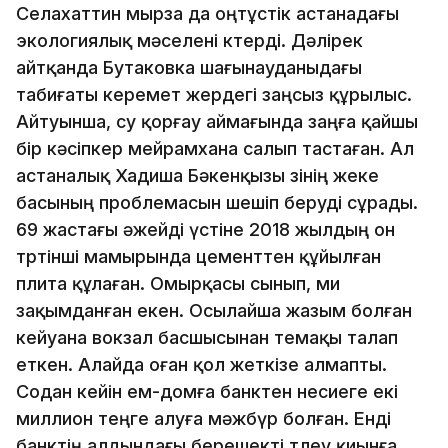
Селахаттин мырза да оңтұстік астанадағы
экологиялық мәселені көтерді. Дәлірек
айтқанда Бутаковка шағынауданыдағы
табиғаты керемет жердегі заңсыз құрылыс.
Айтуынша, су қорғау аймағында заңға қайшы
бір кәсіпкер мейрамхана салып тастаған. Ал
астаналық Хадиша Бәкенқызы өзінің жеке
басының проблемасын шешіп беруді сұрады.
69 жастағы әжейді үстіне 2018 жылдың он
төртінші мамырында цементтен құйылған
плита құлаған. Омырқасы сынып, ми
зақымданған екен. Осылайша жазым болған
кейуана вокзал басшысынан өтемақы талап
еткен. Алайда оған қол жеткізе алмапты.
Содан кейін ем-домға банктен несиеге екі
миллион теңге алуға мәжбүр болған. Енді
банктің алдындағы берешекті төлеу қиынға