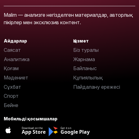
Malim — анализге негізделген материалдар, авторлық
пікірлер мен эксклюзив контент.
Айдарлар
Қызмет
Саясат
Біз туралы
Аналитика
Жарнама
Қоғам
Байланыс
Мәдениет
Құпиялылық
Сұхбат
Пайдалану ережесі
Спорт
Бейне
Мобильді қосымшалар
Download on the
Get it on
App Store
Google Play