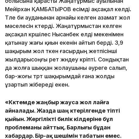
облысына қарасты Жаңатұрмыс ауылынан
Мейірхан ҚАМБАТЫРОВ есімді ақсақал келді.
Төле би ауданынан арнайы келген азамат жол
мәселесін көтерді. Жаңатұрмыстан келген
ақсақал көршілес Нысанбек елді мекенімен
қатынау жағы қиын екенін айтып берді. 3,9
шақырым жол өткен ғасырдың жетпісінші
жылдарысоңғы рет жөндеу көріпті. Сондықтан
да жолға шыққан жолаушыны әуреге салып,
бар-жоғы төрт шақырымдай ғана жолды
ұзартып жібереді екен.
«
Көктемде жаңбыр жауса жол лайға
айналады. Жазда шаң көтерілгенде тіпті
қыйын. Жергілікті билік өкілдеріне бұл
проблеманы айттық. Барлығы бұдан
хабардар. Бір-ақ шешімін табатын емес.