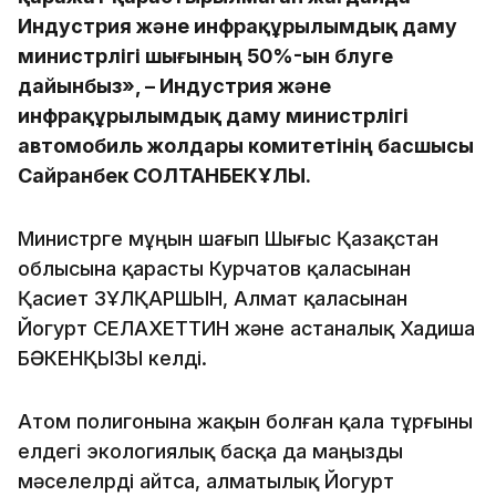
Индустрия және инфрақұрылымдық даму
министрлігі шығының 50%-ын бөлуге
дайынбыз», – Индустрия және
инфрақұрылымдық даму министрлігі
автомобиль жолдары комитетінің басшысы
Сайранбек СОЛТАНБЕКҰЛЫ.
Министрге мұңын шағып Шығыс Қазақстан
облысына қарасты Курчатов қаласынан
Қасиет ЗҰЛҚАРШЫН, Алмат қаласынан
Йогурт СЕЛАХЕТТИН және астаналық Хадиша
БӘКЕНҚЫЗЫ келді.
Атом полигонына жақын болған қала тұрғыны
елдегі экологиялық басқа да маңызды
мәселелрді айтса, алматылық Йогурт