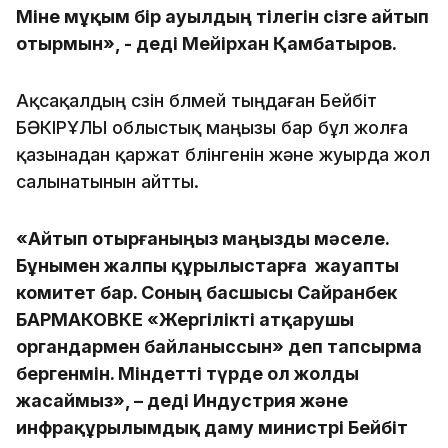
Міне мұқым бір ауылдың тілегін сізге айтып
отырмын», - деді Мейірхан Қамбатыров.
Ақсақалдың сөзін бөлмей тыңдаған Бейбіт
БӘКІРҰЛЫ облыстық маңызы бар бұл жолға
қазынадан қаржат бөлінгенін және жуырда жол
салынатынын айтты.
«Айтып отырғаныңыз маңызды мәселе.
Бұнымен жалпы құрылыстарға жауапты
комитет бар. Соның басшысы Сайранбек
БАРМАКОВКЕ «Жергілікті атқарушы
органдармен байланыссын» деп тапсырма
бергенмін. Міндетті түрде ол жолды
жасаймыз», – деді Индустрия және
инфрақұрылымдық даму министрі Бейбіт