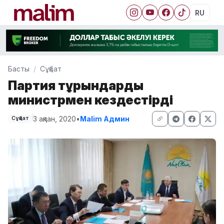
RU
Басты
Сұқбат
Партия тұрғындарды
министрмен кездестірді
3 ақпан, 2020
•
Malim Админ
Сұқбат