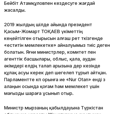
Бейбіт Атамқұловпен кездесуге жағдай
жасалды.
2019 жылдың шілде айында президент
Қасым-Жомарт ТОҚАЕВ үкіметтің
кеңейтілген отырысын алғаш рет өткізгенде
«еститін мемлекетке» айналуымыз тиіс деген
болатын. Яғни министрлер, комитет пен
агенттік басшылары, облыс, қала, аудан
әкімдері елдің талап арызына дер кезінде
құлақ асуы керек деп шегелеп тұрып айтқан.
Парламентте көп орынға ие «Nur Otan» енді өз
алаңын осында қоғам һәм мемлекет үшін
мағызды шараға ұсынып отыр.
Министр мырзаның қабылдауына Түркістан