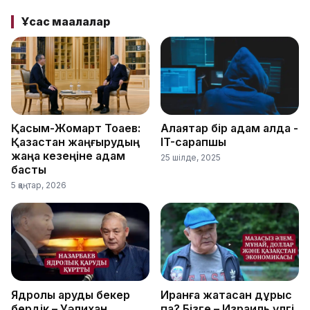
Ұқсас мақалалар
Қасым-Жомарт Тоқаев:
Алаяқтар бір қадам алда -
Қазақстан жаңғырудың
IT-сарапшы
жаңа кезеңіне қадам
25 шілде, 2025
басты
5 қаңтар, 2026
Ядролық қаруды бекер
Иранға жақтасқан дұрыс
бердік – Уәлихан
па? Бізге – Израиль үлгі.