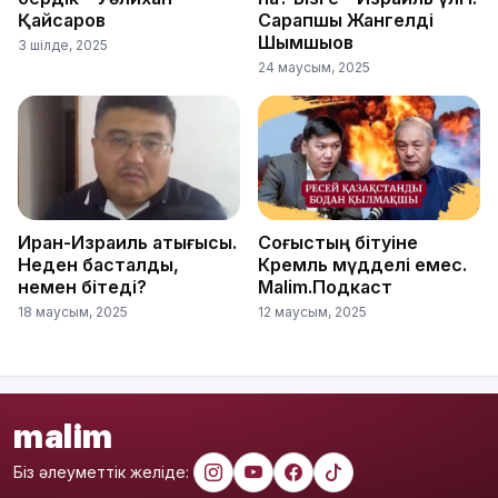
Қайсаров
Сарапшы Жангелді
Шымшықов
3 шілде, 2025
24 маусым, 2025
Иран-Израиль қақтығысы.
Соғыстың бітуіне
Неден басталды,
Кремль мүдделі емес.
немен бітеді?
Malim.Подкаст
18 маусым, 2025
12 маусым, 2025
malim
Біз әлеуметтік желіде: