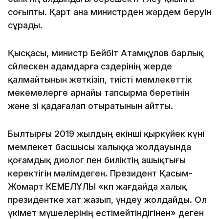
соғыпты. Қарт ана министрден жәрдем беруін
сұрады.
Қысқасы, министр Бейбіт Атамқұлов барлық
сөйлескен адамдарға сөздерінің жерде
қалмайтынын жеткізіп, тиісті мемлекеттік
мекемелерге арнайы тапсырма беретінін
және өзі қадағалап отыратынын айтты.
Былтырғы 2019 жылдың екінші қыркүйек күні
мемлекет басшысы халыққа жолдауында
қоғамдық диолог пен биліктің ашықтығы
керектігін мәлімдеген. Президент Қасым-
Жомарт КЕМЕЛҰЛЫ «көп жағдайда халық
президентке хат жазып, үндеу жолдайды. Ол
үкімет мүшелерінің естімейтіндігінен» деген