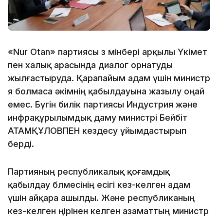
«Nur Otan» партиясы өз мінбері арқылы Үкімет
пен халық арасында диалог орнатуды
жылғастыруда. Қарапайым адам үшін министр
я болмаса әкімнің қабылдауына жазылу оңай
емес. Бүгін билік партиясы Индустрия және
инфрақұрылымдық даму министрі Бейбіт
АТАМҚҰЛОВПЕН кездесу ұйымдастырып
берді.
Партияның республикалық қоғамдық
қабылдау бөлмесінің есігі кез-келген адам
үшін айқара ашылды. Және республиканың
кез-келген өңірінен келген азаматтың министр