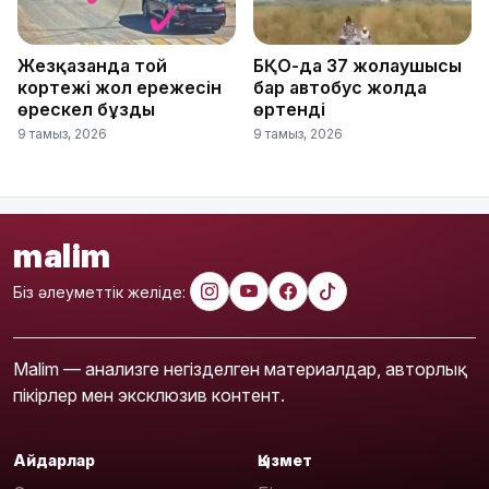
Жезқазғанда той
БҚО-да 37 жолаушысы
кортежі жол ережесін
бар автобус жолда
өрескел бұзды
өртенді
9 тамыз, 2026
9 тамыз, 2026
malim
Біз әлеуметтік желіде:
Malim — анализге негізделген материалдар, авторлық
пікірлер мен эксклюзив контент.
Айдарлар
Қызмет