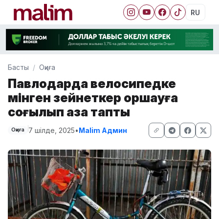
RU
Басты
Оқиға
Павлодарда велосипедке
мінген зейнеткер қоршауға
соғылып қаза тапты
7 шілде, 2025
•
Malim Админ
Оқиға