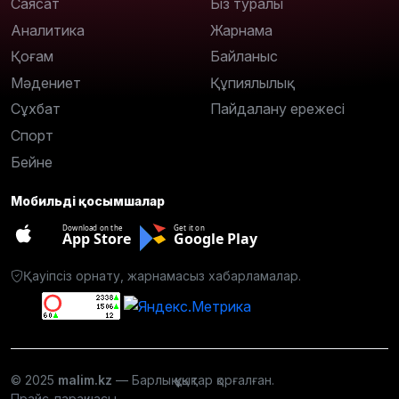
Саясат
Біз туралы
Аналитика
Жарнама
Қоғам
Байланыс
Мәдениет
Құпиялылық
Сұхбат
Пайдалану ережесі
Спорт
Бейне
Мобильді қосымшалар
Download on the
Get it on
App Store
Google Play
Қауіпсіз орнату, жарнамасыз хабарламалар.
© 2025
malim.kz
— Барлық құқықтар қорғалған.
Прайс-парақшасы