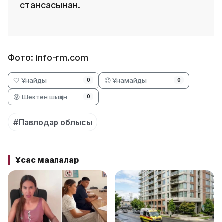
стансасынан.
Фото: info-rm.com
🤍 Ұнайды
😞 Ұнамайды
0
0
😡 Шектен шыққан
0
#Павлодар облысы
Ұқсас мақалалар