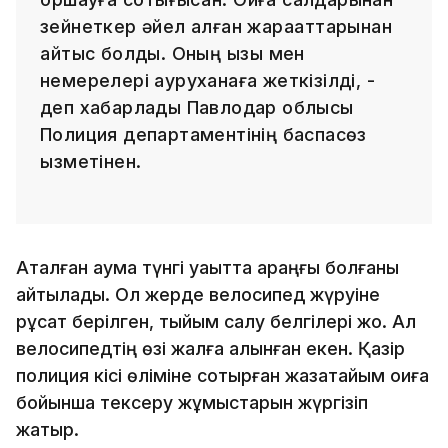
зейнеткер әйел алған жарақаттарынан
қайтыс болды. Оның қызы мен
немерелері ауруханаға жеткізілді, -
деп хабарлады Павлодар облысы
Полиция департаментінің баспасөз
қызметінен.
Аталған аумақ түнгі уақытта қараңғы болғаны
айтылады. Ол жерде велосипед жүруіне
рұқсат берілген, тыйым салу белгілері жоқ. Ал
велосипедтің өзі жалға алынған екен. Қазір
полиция кісі өліміне соқтырған жазатайым оқиға
бойынша тексеру жұмыстарын жүргізіп
жатыр.