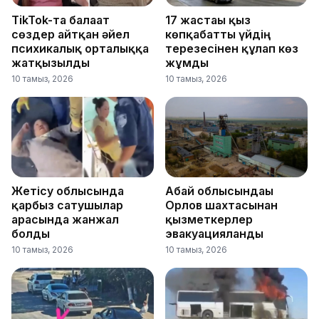
TikTok-та балағат
17 жастағы қыз
сөздер айтқан әйел
көпқабатты үйдің
психикалық орталыққа
терезесінен құлап көз
жатқызылды
жұмды
10 тамыз, 2026
10 тамыз, 2026
Жетісу облысында
Абай облысындағы
қарбыз сатушылар
Орлов шахтасынан
арасында жанжал
қызметкерлер
болды
эвакуацияланды
10 тамыз, 2026
10 тамыз, 2026