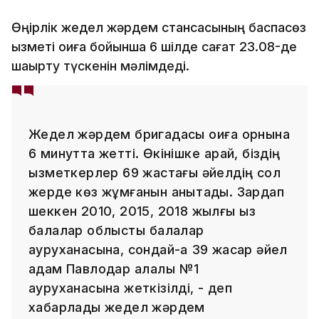
Өңірлік жедел жәрдем стансасының баспасөз
қызметі оқиға бойынша 6 шілде сағат 23.08-де
шақырту түскенін мәлімдеді.
Жедел жәрдем бригадасы оқиға орнына
6 минутта жетті. Өкінішке қарай, біздің
қызметкерлер 69 жастағы әйелдің сол
жерде көз жұмғанын анықтады. Зардап
шеккен 2010, 2015, 2018 жылғы қыз
балалар облыстық балалар
ауруханасына, сондай-ақ 39 жасар әйел
адам Павлодар қалалық №1
ауруханасына жеткізілді, - деп
хабарлады жедел жәрдем