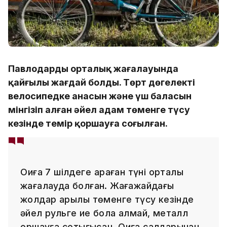
Павлодардың орталық жағалауында
қайғылы жағдай болды. Төрт дөңгелекті
велосипедке анасын және үш баласын
мінгізіп алған әйел адам төменге түсу
кезінде темір қоршауға соғылған.
Оқиға 7 шілдеге қараған түні орталық
жағалауда болған. Жағажайдағы
жолдар арқылы төменге түсу кезінде
әйел рульге ие бола алмай, металл
қоршауға соқтығысқан. Оқиға салдарынан