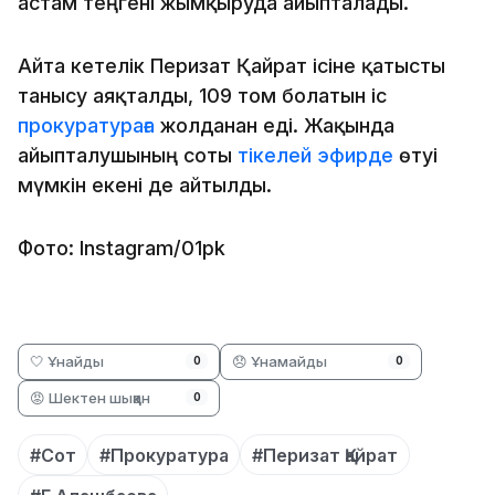
астам теңгені жымқыруда айыпталады.
Айта кетелік Перизат Қайрат ісіне қатысты
танысу аяқталды, 109 том болатын іс
прокуратураға
жолданған еді. Жақында
айыпталушының соты
тікелей эфирде
өтуі
мүмкін екені де айтылды.
Фото: Instagram/01pk
🤍 Ұнайды
😞 Ұнамайды
0
0
😡 Шектен шыққан
0
#Сот
#Прокуратура
#Перизат Қайрат