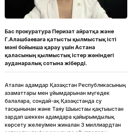
Бас прокуратура Перизат Қайратқа және
Г.Алашбаеваға қатысты қылмыстық істі
мәні бойынша қарау үшін Астана
қаласының қылмыстық істер жөніндегі
ауданаралық сотына жіберді.
Аталған адамдар Қазақстан Республикасының
азаматтары мен ұйымдарынан мүгедек
балаларға, сондай-ақ Қазақстанда су
тасқынынан және Таяу Шығыстағы қақтығыстан
зардап шеккен адамдарға қайырымдылық
көрсету желеуімен жиналған 3 миллиардтан