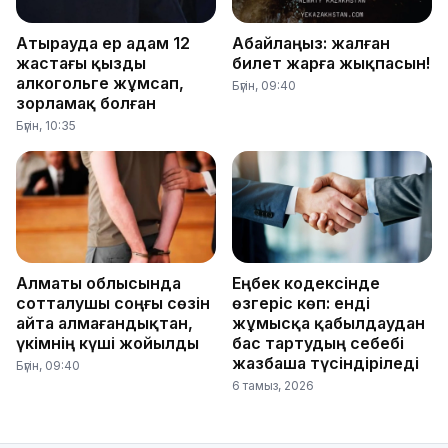
Атырауда ер адам 12
Абайлаңыз: жалған
жастағы қызды
билет жарға жықпасын!
алкогольге жұмсап,
Бүгін, 09:40
зорламақ болған
Бүгін, 10:35
Алматы облысында
Еңбек кодексінде
сотталушы соңғы сөзін
өзгеріс көп: енді
айта алмағандықтан,
жұмысқа қабылдаудан
үкімнің күші жойылды
бас тартудың себебі
жазбаша түсіндіріледі
Бүгін, 09:40
6 тамыз, 2026