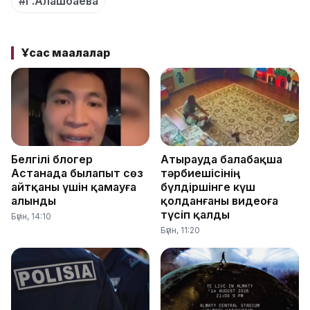
#Г.Алашбаева
Ұқсас мақалалар
Белгілі блогер
Атырауда балабақша
Астанада былапыт сөз
тәрбиешісінің
айтқаны үшін қамауға
бүлдіршінге күш
алынды
қолданғаны видеоға
түсіп қалды
Бүгін, 14:10
Бүгін, 11:20