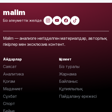
malim
Біз әлеуметтік желіде:
Malim — анализге негізделген материалдар, авторлық
пікірлер мен эксклюзив контент.
Айдарлар
Қызмет
Саясат
Біз туралы
Аналитика
Жарнама
Қоғам
Байланыс
Мәдениет
Құпиялылық
Сұхбат
Пайдалану ережесі
Спорт
Бейне