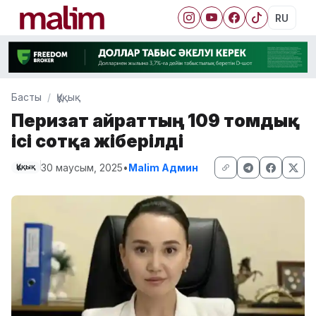
RU
Басты
Құқық
Перизат Қайраттың 109 томдық
ісі сотқа жіберілді
30 маусым, 2025
•
Malim Админ
Құқық