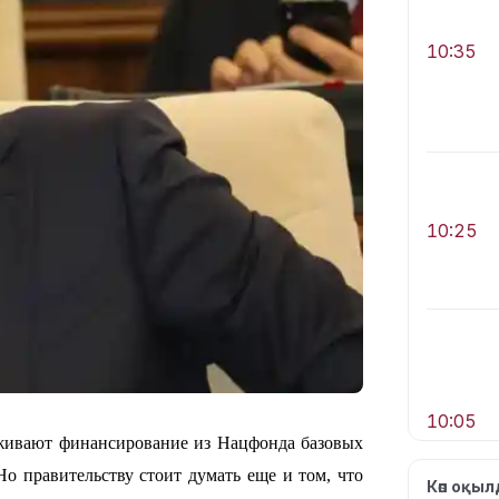
10:35
10:25
10:05
рживают финансирование из Нацфонда базовых
Но правительству стоит думать еще и том, что
Көп оқы