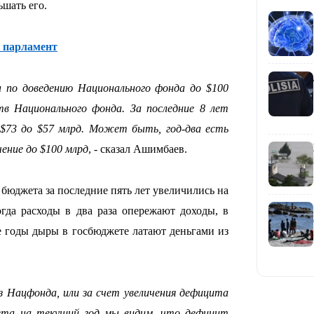
ьшать его.
 парламент
 по доведению Национального фонда до $100
в Национального фонда. За последние 8 лет
09:53
 $73 до $57 млрд. Может быть, год-два есть
ение до $100 млрд
, - сказал Ашимбаев.
бюджета за последние пять лет увеличились на
гда расходы в два раза опережают доходы, в
е годы дыры в госбюджете латают деньгами из
09:40
з Нацфонда, или за счет увеличения дефицита
ета на текущий год мы видим, что дефицит