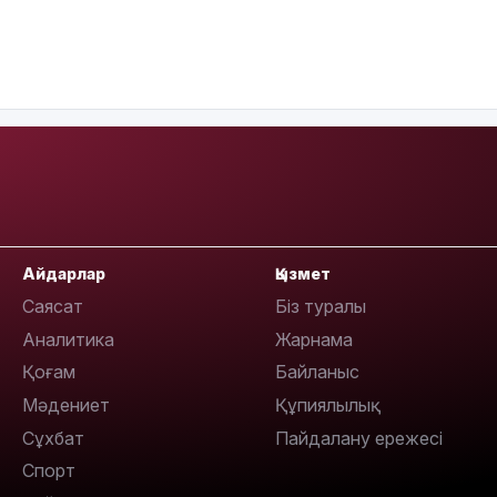
19:36
Айдарлар
Қызмет
Саясат
Біз туралы
Аналитика
Жарнама
Қоғам
Байланыс
19:10
Мәдениет
Құпиялылық
Сұхбат
Пайдалану ережесі
Спорт