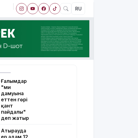
RU
Ғалымдар
"ми
дамуына
еттен гөрі
қант
пайдалы"
деп жатыр
Атырауда
ер адам 12