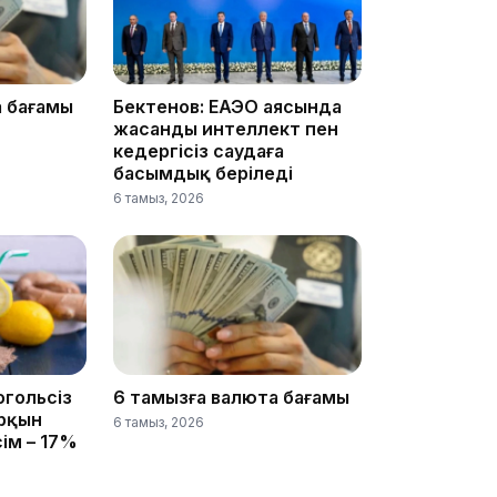
22:45
а бағамы
Бектенов: ЕАЭО аясында
жасанды интеллект пен
кедергісіз саудаға
басымдық беріледі
6 тамыз, 2026
21:46
огольсіз
6 тамызға валюта бағамы
арқын
6 тамыз, 2026
сім – 17%
19:46