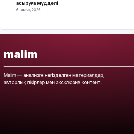
асыруға мүдделі
6 тамыз, 2026
malim
Malim — анализге негізделген материалдар,
авторлық пікірлер мен эксклюзив контент.