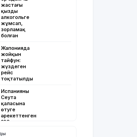
жастағы
қызды
алкогольге
жұмсап,
зорламақ
болған
Жапонияда
жойқын
тайфун:
жүздеген
рейс
тоқтатылды
Испанияның
Сеута
қаласына
өтуге
әрекеттенген
100-ге
жуық
лды
мигрант