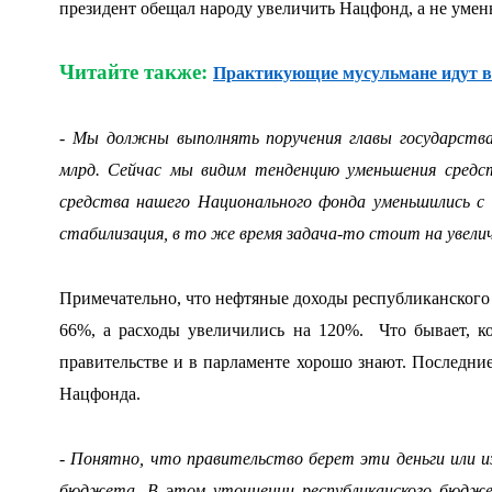
президент обещал народу увеличить Нацфонд, а не умен
Читайте также:
Практикующие мусульмане идут в
- Мы должны выполнять поручения главы государства
млрд. Сейчас мы видим тенденцию уменьшения средст
средства нашего Национального фонда уменьшились с
стабилизация, в то же время задача-то стоит на увелич
Примечательно, что нефтяные доходы республиканского 
66%, а расходы увеличились на 120%. Что бывает, ко
правительстве и в парламенте хорошо знают. Последни
Нацфонда.
- Понятно, что правительство берет эти деньги или и
бюджета. В этом уточнении республиканского бюдж