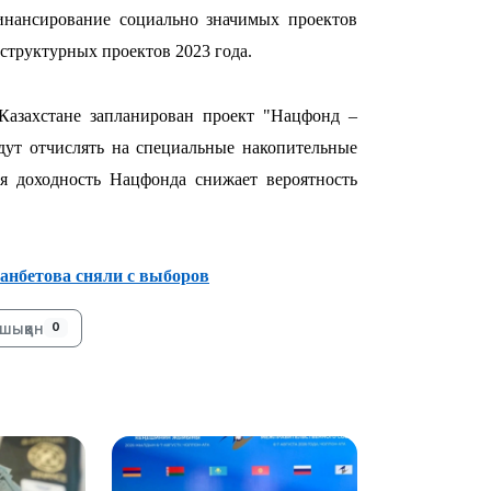
инансирование социально значимых проектов
структурных проектов 2023 года.
08:25
Казахстане запланирован проект "Нацфонд –
дут отчислять на специальные накопительные
ая доходность Нацфонда снижает вероятность
08:22
нбетова сняли с выборов
07:07
шыққан
0
23:23