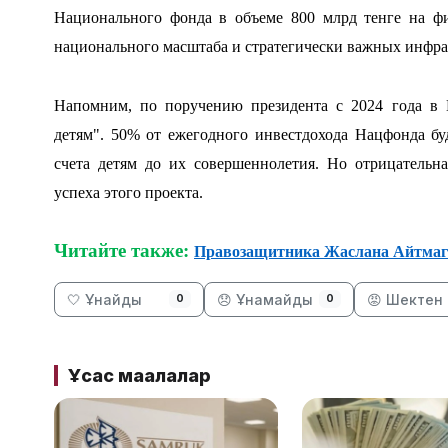
Национального фонда в объеме 800 млрд тенге на ф
национального масштаба и стратегически важных инфра
Напомним, по поручению президента с 2024 года в 
детям". 50% от ежегодного инвестдохода Нацфонда бу
счета детям до их совершеннолетия. Но отрицательн
успеха этого проекта.
Читайте также:
Правозащитника Жаслана Айтмага
🤍 Ұнайды
😞 Ұнамайды
😡 Шектен 
0
0
Ұқсас мақалалар