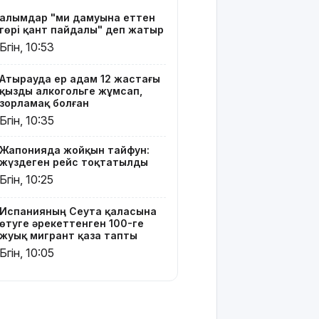
қаза тапты
Ғалымдар "ми дамуына еттен
гөрі қант пайдалы" деп жатыр
14
Бүгін, 10:53
қыркүйектен
бастап
тұрғын үй
Атырауда ер адам 12 жастағы
қызды алкогольге жұмсап,
кезегіне
зорламақ болған
тұру
Бүгін, 10:35
тәртібі
өзгереді:
Кімдер
Жапонияда жойқын тайфун:
жүздеген рейс тоқтатылды
кезекке
тұра
Бүгін, 10:25
алмайды?
Испанияның Сеута қаласына
Абайлаңыз:
өтуге әрекеттенген 100-ге
жуық мигрант қаза тапты
жалған
билет
Бүгін, 10:05
жарға
жықпасын!
Алматы