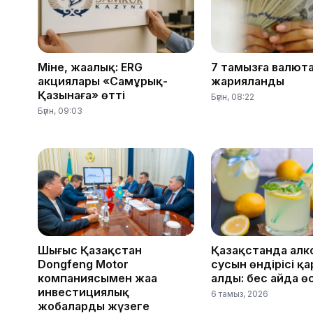
Міне, жаңалық: ERG
7 тамызға валют
акциялары «Самұрық-
жарияланды
Қазынаға» өтті
Бүгін, 08:22
Бүгін, 09:03
Шығыс Қазақстан
Қазақстанда алк
Dongfeng Motor
сусын өндірісі қ
компаниясымен жаңа
алды: бес айда ө
инвестициялық
6 тамыз, 2026
жобаларды жүзеге