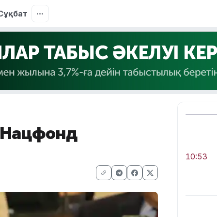
Сұқбат
: Нацфонд
10:53