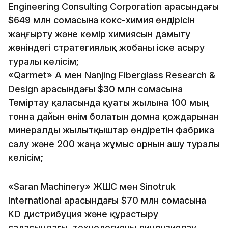
Engineering Consulting Corporation арасындағы
$649 млн сомасына кокс-химия өндірісін
жаңғырту және көмір химиясын дамыту
жөніндегі стратегиялық жобаны іске асыру
туралы келісім;
«Qarmet» АҚ мен Nanjing Fiberglass Research &
Design арасындағы $30 млн сомасына
Теміртау қаласында қуаты жылына 100 мың
тонна дайын өнім болатын домна қождарынан
минералды жылытқыштар өндіретін фабрика
салу және 200 жаңа жұмыс орнын ашу туралы
келісім;
«Saran Machinery» ЖШС мен Sinotruk
International арасындағы $70 млн сомасына
KD дистрибуция және құрастыру
саласындағы, технологияны лицензиялау