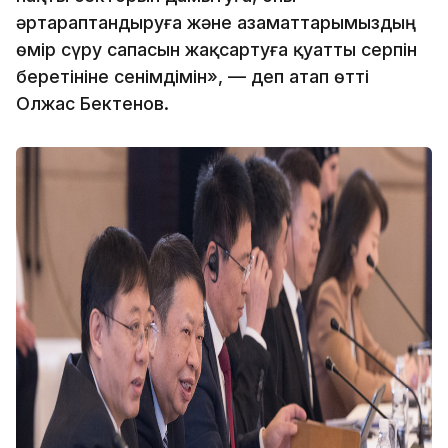
әртараптандыруға және азаматтарымыздың
өмір сүру сапасын жақсартуға қуатты серпін
беретініне сенімдімін», — деп атап өтті
Олжас Бектенов.