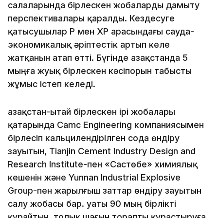
салаларында бірлескен жобаларды дамыту
перспективалары қаралды. Кездесуге
қатысушылар ҚР мен ҚХР арасындағы сауда-
экономикалық әріптестік артып келе
жатқанын атап өтті. Бүгінде Қазақстанда 5
мыңға жуық бірлескен кәсіпорын табысты
жұмыс істеп келеді.
Қазақстан-Қытай бірлескен ірі жобалары
қатарында Camc Engineering компаниясымен
бірлесіп кальцилендірілген сода өндіру
зауытын, Tianjin Cement Industry Design and
Research Institute-пен «Састөбе» химиялық
кешенін және Yunnan Industrial Explosive
Group-пен жарылғыш заттар өндіру зауытын
салу жобасы бар. Қуаты 90 мың бірлікті
құрайтын, толық шағын торапты құрастыруға