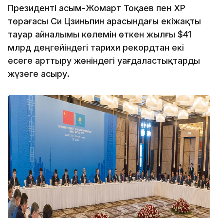
Президенті Қасым-Жомарт Тоқаев пен ҚХР
төрағасы Си Цзиньпин арасындағы екіжақты
тауар айналымы көлемін өткен жылғы $41
млрд деңгейіндегі тарихи рекордтан екі
есеге арттыру жөніндегі уағдаластықтарды
жүзеге асыру.