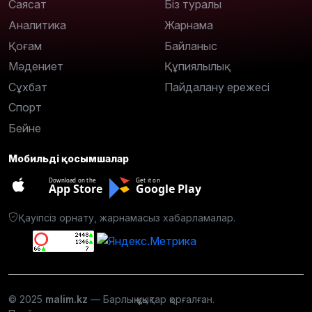
Саясат
Біз туралы
Аналитика
Жарнама
Қоғам
Байланыс
Мәдениет
Құпиялылық
Сұхбат
Пайдалану ережесі
Спорт
Бейне
Мобильді қосымшалар
Download on the
Get it on
App Store
Google Play
Қауіпсіз орнату, жарнамасыз хабарламалар.
© 2025
malim.kz
— Барлық құқықтар қорғалған.