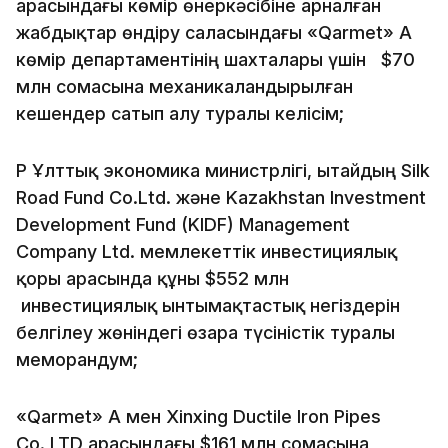
арасындағы көмір өнеркәсібіне арналған
жабдықтар өндіру саласындағы «Qarmet» АҚ
көмір департаментінің шахталары үшін $70
млн сомасына механикаландырылған
кешендер сатып алу туралы келісім;
ҚР Ұлттық экономика министрлігі, Қытайдың Silk
Road Fund Co.Ltd. және Kazakhstan Investment
Development Fund (KIDF) Management
Company Ltd. мемлекеттік инвестициялық
қоры арасында құны $552 млн
инвестициялық ынтымақтастық негіздерін
белгілеу жөніндегі өзара түсіністік туралы
меморандум;
«Qarmet» АҚ мен Xinxing Ductile Iron Pipes
Co.,LTD арасындағы $161 млн сомасына