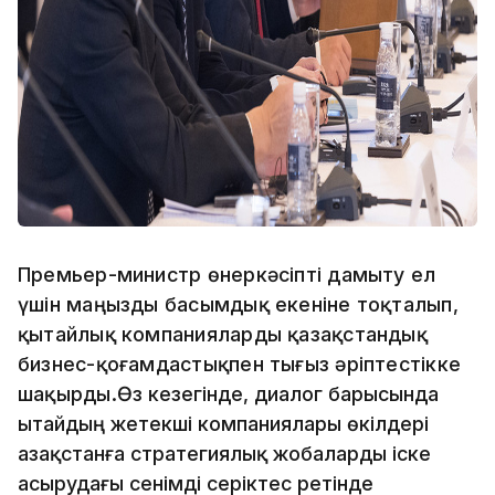
Премьер-министр өнеркәсіпті дамыту ел
үшін маңызды басымдық екеніне тоқталып,
қытайлық компанияларды қазақстандық
бизнес-қоғамдастықпен тығыз әріптестікке
шақырды.
Өз кезегінде, диалог барысында
Қытайдың жетекші компаниялары өкілдері
Қазақстанға стратегиялық жобаларды іске
асырудағы сенімді серіктес ретінде