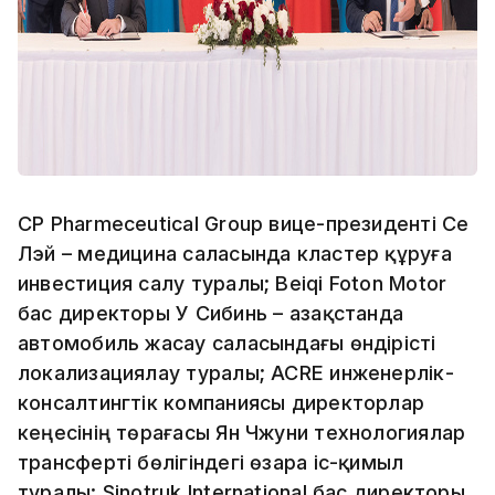
CP Pharmeceutical Group вице-президенті Се
Лэй – медицина саласында кластер құруға
инвестиция салу туралы; Beiqi Foton Motor
бас директоры У Сибинь – Қазақстанда
автомобиль жасау саласындағы өндірісті
локализациялау туралы; ACRE инженерлік-
консалтингтік компаниясы директорлар
кеңесінің төрағасы Ян Чжуни технологиялар
трансферті бөлігіндегі өзара іс-қимыл
туралы; Sinotruk International бас директоры