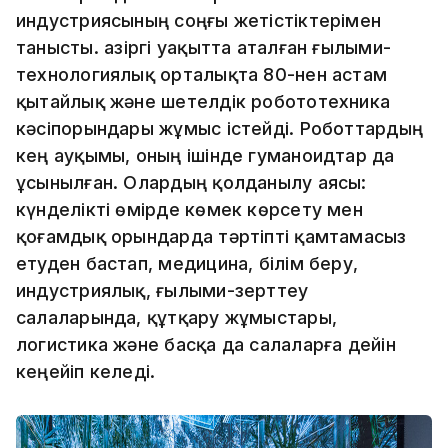
индустриясының соңғы жетістіктерімен
танысты. Қазіргі уақытта аталған ғылыми-
технологиялық орталықта 80-нен астам
қытайлық және шетелдік робототехника
кәсіпорындары жұмыс істейді. Роботтардың
кең ауқымы, оның ішінде гуманоидтар да
ұсынылған. Олардың қолданылу аясы:
күнделікті өмірде көмек көрсету мен
қоғамдық орындарда тәртіпті қамтамасыз
етуден бастап, медицина, білім беру,
индустриялық, ғылыми-зерттеу
салаларында, құтқару жұмыстары,
логистика және басқа да салаларға дейін
кеңейіп келеді.