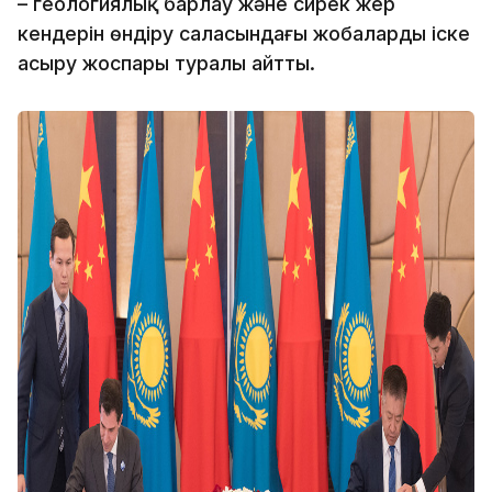
– геологиялық барлау және сирек жер
кендерін өндіру саласындағы жобаларды іске
асыру жоспары туралы айтты.