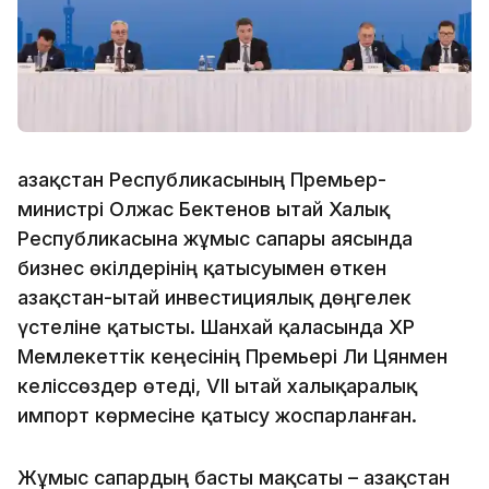
Қазақстан Республикасының Премьер-
министрі Олжас Бектенов Қытай Халық
Республикасына жұмыс сапары аясында
бизнес өкілдерінің қатысуымен өткен
Қазақстан-Қытай инвестициялық дөңгелек
үстеліне қатысты. Шанхай қаласында ҚХР
Мемлекеттік кеңесінің Премьері Ли Цянмен
келіссөздер өтеді, VII Қытай халықаралық
импорт көрмесіне қатысу жоспарланған.
Жұмыс сапардың басты мақсаты – Қазақстан