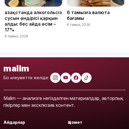
Қазақстанда алкогольсіз
6 тамызға валюта
сусын өндірісі қарқын
бағамы
алды: бес айда өсім –
6 тамыз, 2026
17%
6 тамыз, 2026
malim
Біз әлеуметтік желіде:
Malim — анализге негізделген материалдар, авторлық
пікірлер мен эксклюзив контент.
Айдарлар
Қызмет