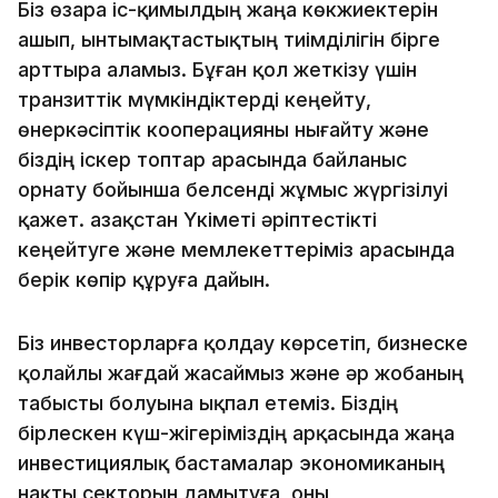
Біз өзара іс-қимылдың жаңа көкжиектерін
ашып, ынтымақтастықтың тиімділігін бірге
арттыра аламыз. Бұған қол жеткізу үшін
транзиттік мүмкіндіктерді кеңейту,
өнеркәсіптік кооперацияны нығайту және
біздің іскер топтар арасында байланыс
орнату бойынша белсенді жұмыс жүргізілуі
қажет. Қазақстан Үкіметі әріптестікті
кеңейтуге және мемлекеттеріміз арасында
берік көпір құруға дайын.
Біз инвесторларға қолдау көрсетіп, бизнеске
қолайлы жағдай жасаймыз және әр жобаның
табысты болуына ықпал етеміз. Біздің
бірлескен күш-жігеріміздің арқасында жаңа
инвестициялық бастамалар экономиканың
нақты секторын дамытуға, оны