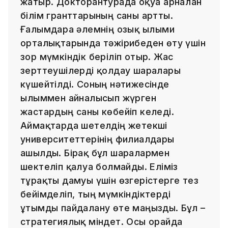
жатыр. Докторантурада оқуға арналған
білім гранттарының саны артты.
Ғалымдарға әлемнің озық ғылыми
орталықтарында тәжірибеден өту үшін
зор мүмкіндік беріліп отыр. Жас
зерттеушілерді қолдау шаралары
күшейтілді. Соның нәтижесінде
ғылыммен айналысып жүрген
жастардың саны көбейіп келеді.
Аймақтарда шетелдің жетекші
университеттерінің филиалдары
ашылды. Бірақ бұл шаралармен
шектеліп қалуға болмайды. Еліміз
тұрақты дамуы үшін өзгерістерге тез
бейімделіп, тың мүмкіндіктерді
ұтымды пайдалану өте маңызды. Бұл –
стратегиялық міндет. Осы орайда