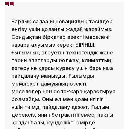
Барлық салаға инновациялық тәсілдер
енгізу үшін қолайлы жағдай жасаймыз.
Сондықтан бірқатар өзекті мәселені
назарға алуымыз керек. БІРІНШІ.
Ғылымның әлеуетін техногендік және
табиғи апаттарды болжау, климаттың
өзгеруіне қарсы күресу үшін барынша
пайдалану маңызды. Ғылымды
мемлекет дамуының өзекті
мәселелерінен бөле-жара қарастыруға
болмайды. Оны ел мен қоғам игілігі
үшін тиімді пайдалану қажет. Ғылым
дерексіз, яғни абстрактілі емес, нақты
қолданбалы, күнделікті өмірде