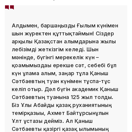
Алдымен, баршаңызды Ғылым күнімен
шын жүректен құттықтаймын! Сіздер
арқылы Қазақстан ғалымдарына жылы
лебізімді жеткізгім келеді. Шын
мәнінде, бүгінгі мерекелік күн –
қоғамымыздағы ерекше сәт, себебі бұл
күн ғұлама ғалым, заңғар тұлға Қаныш
Сәтбаевтың туған күнімен тұспа-тұс
келіп отыр. Дәл бүгін академик Қаныш
Сәтбаевтың туғанына 125 жыл толды.
Біз Ұлы Абайды қазақ руханиятының
темірқазығы, Ахмет Байтұрсынұлын
Ұлт ұстазы дейміз. Ал Қаныш
Сәтбаевты қазіргі қазақ ғылымының