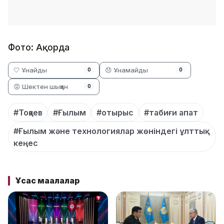
Фото: Ақорда
🤍 Ұнайды
😞 Ұнамайды
0
0
😡 Шектен шыққан
0
#Тоқаев
#Ғылым
#отырыс
#табиғи апат
#Ғылым және технологиялар жөніндегі ұлттық
кеңес
Ұқсас мақалалар