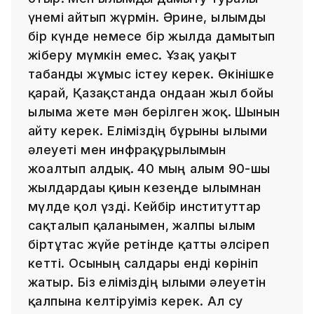
үнемі айтып жүрмін. Әрине, ғылымды
бір күнде немесе бір жылда дамытып
жіберу мүмкін емес. Ұзақ уақыт
табанды жұмыс істеу керек. Өкінішке
қарай, Қазақстанда ондаған жыл бойы
ғылымға жете мән берілген жоқ. Шынын
айту керек. Еліміздің бұрынғы ғылыми
әлеуеті мен инфрақұрылымын
жоғалтып алдық. 40 мың ғалым 90-шы
жылдардағы қиын кезеңде ғылымнан
мүлде қол үзді. Кейбір институттар
сақталып қалғанымен, жалпы ғылым
біртұтас жүйе ретінде қатты әлсіреп
кетті. Осының салдары енді көрініп
жатыр. Біз еліміздің ғылыми әлеуетін
қалпына келтіруіміз керек. Ал су