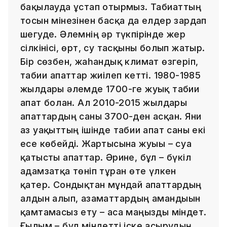
бақылауда ұстап отырмыз. Табиғаттың
тосын мінезінен басқа да елдер зардап
шегуде. Әлемнің әр түкпірінде жер
сілкінісі, өрт, су тасқыны болып жатыр.
Бір сөзбен, жаһандық климат өзгеріп,
табиғи апаттар жиілеп кетті. 1980-1985
жылдары әлемде 1700-ге жуық табиғи
апат болған. Ал 2010-2015 жылдары
апаттардың саны 3700-ден асқан. Яғни
аз уақыттың ішінде табиғи апат саны екі
есе көбейді. Жартысына жуығы – суға
қатысты апаттар. Әрине, бұл – бүкіл
адамзатқа төніп тұрған өте үлкен
қатер. Сондықтан мұндай апаттардың
алдын алып, азаматтардың амандығын
қамтамасыз ету – аса маңызды міндет.
Ғылым – бұл міндетті іске асырудың