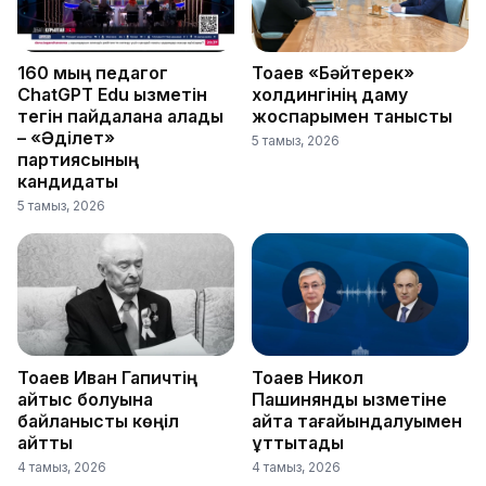
160 мың педагог
Тоқаев «Бәйтерек»
ChatGPT Edu қызметін
холдингінің даму
тегін пайдалана алады
жоспарымен танысты
– «Әділет»
5 тамыз, 2026
партиясының
кандидаты
5 тамыз, 2026
Тоқаев Иван Гапичтің
Тоқаев Никол
қайтыс болуына
Пашинянды қызметіне
байланысты көңіл
қайта тағайындалуымен
айтты
құттықтады
4 тамыз, 2026
4 тамыз, 2026