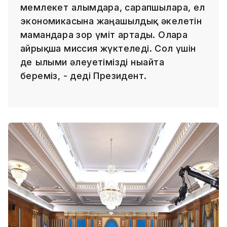
мемлекет ғалымдарға, сарапшыларға, ел
экономикасына жаңашылдық әкелетін
мамандарға зор үміт артады. Оларға
айрықша миссия жүктеледі. Сол үшін
де ғылыми әлеуетімізді нығайта
береміз, - деді Президент.