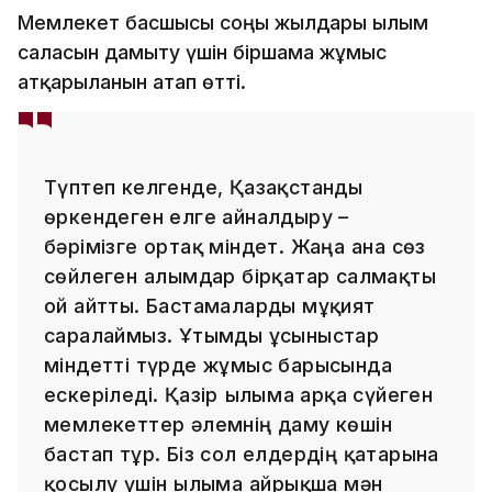
Мемлекет басшысы соңғы жылдары ғылым
саласын дамыту үшін біршама жұмыс
атқарылғанын атап өтті.
Түптеп келгенде, Қазақстанды
өркендеген елге айналдыру –
бәрімізге ортақ міндет. Жаңа ғана сөз
сөйлеген ғалымдар бірқатар салмақты
ой айтты. Бастамаларды мұқият
саралаймыз. Ұтымды ұсыныстар
міндетті түрде жұмыс барысында
ескеріледі. Қазір ғылымға арқа сүйеген
мемлекеттер әлемнің даму көшін
бастап тұр. Біз сол елдердің қатарына
қосылу үшін ғылымға айрықша мән