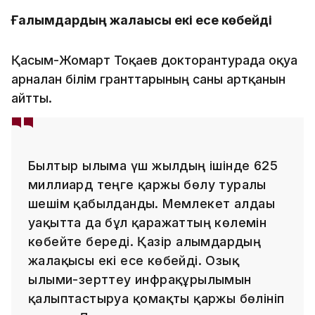
Ғалымдардың жалақысы екі есе көбейді
Қасым-Жомарт Тоқаев докторантурада оқуға
арналған білім гранттарының саны артқанын
айтты.
Былтыр ғылымға үш жылдың ішінде 625
миллиард теңге қаржы бөлу туралы
шешім қабылданды. Мемлекет алдағы
уақытта да бұл қаражаттың көлемін
көбейте береді. Қазір ғалымдардың
жалақысы екі есе көбейді. Озық
ғылыми-зерттеу инфрақұрылымын
қалыптастыруға қомақты қаржы бөлініп