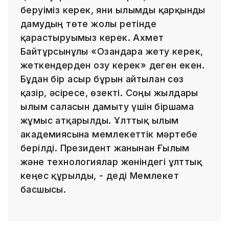
беруіміз керек, яғни ғылымды қарқынды
дамудың төте жолы ретінде
қарастыруымыз керек. Ахмет
Байтұрсынұлы «Озғандарға жету керек,
жеткендерден озу керек» деген екен.
Бұдан бір ғасыр бұрын айтылған сөз
қазір, әсіресе, өзекті. Соңғы жылдары
ғылым саласын дамыту үшін біршама
жұмыс атқарылды. Ұлттық ғылым
академиясына мемлекеттік мәртебе
берілді. Президент жанынан Ғылым
және технологиялар жөніндегі ұлттық
кеңес құрылды, - деді Мемлекет
басшысы.