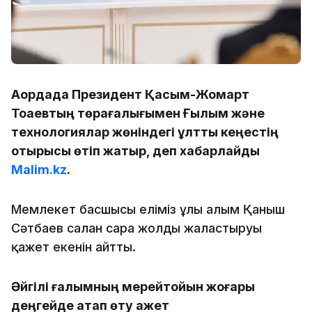
Ақордада Президент Қасым-Жомарт
Тоқаевтың төрағалығымен Ғылым және
технологиялар жөніндегі ұлттық кеңестің
отырысы өтіп жатыр, деп хабарлайды
Malim.kz
.
Мемлекет басшысы еліміз ұлы ғалым Қаныш
Сәтбаев салған сара жолды жалғастыруы
қажет екенін айтты.
Әйгілі ғалымның мерейтойын жоғары
деңгейде атап өту қажет