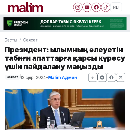
RU
Басты
Саясат
Президент: Ғылымның әлеуетін
табиғи апаттарға қарсы күресу
үшін пайдалану маңызды
12 сәуір, 2024
•
Malim Админ
Саясат