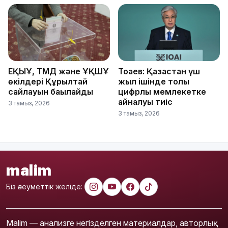
ЕҚЫҰ, ТМД және ҰҚШҰ
Тоқаев: Қазақстан үш
өкілдері Құрылтай
жыл ішінде толық
сайлауын бақылайды
цифрлық мемлекетке
айналуы тиіс
3 тамыз, 2026
3 тамыз, 2026
malim
Біз әлеуметтік желіде:
Malim — анализге негізделген материалдар, авторлық