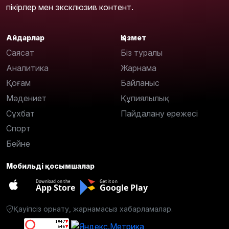
пікірлер мен эксклюзив контент.
Айдарлар
Қызмет
Саясат
Біз туралы
Аналитика
Жарнама
Қоғам
Байланыс
Мәдениет
Құпиялылық
Сұхбат
Пайдалану ережесі
Спорт
Бейне
Мобильді қосымшалар
Download on the
Get it on
App Store
Google Play
Қауіпсіз орнату, жарнамасыз хабарламалар.