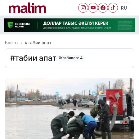
RU
Басты
#табиғи апат
#табиғи апат
Жазбалар: 4