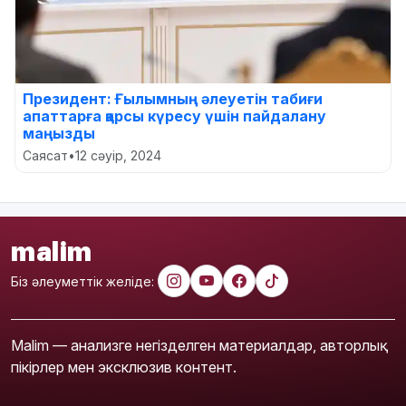
Президент: Ғылымның әлеуетін табиғи
апаттарға қарсы күресу үшін пайдалану
маңызды
Саясат
•
12 сәуір, 2024
malim
Біз әлеуметтік желіде:
Malim — анализге негізделген материалдар, авторлық
пікірлер мен эксклюзив контент.