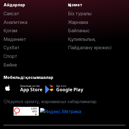
Айдарлар
Қызмет
Саясат
Біз туралы
Аналитика
Жарнама
Қоғам
Байланыс
Мәдениет
Құпиялылық
Сұхбат
Пайдалану ережесі
Спорт
Бейне
Мобильді қосымшалар
Download on the
Get it on
App Store
Google Play
Қауіпсіз орнату, жарнамасыз хабарламалар.