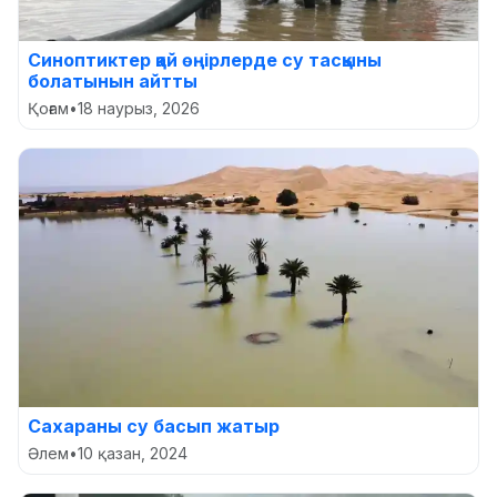
Синоптиктер қай өңірлерде су тасқыны
болатынын айтты
Қоғам
•
18 наурыз, 2026
Сахараны су басып жатыр
Әлем
•
10 қазан, 2024