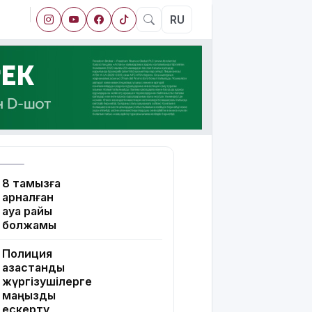
RU
8 тамызға
арналған
ауа райы
болжамы
Полиция
қазақстандық
жүргізушілерге
маңызды
ескерту