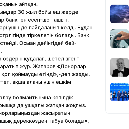
сқанын айтқан.
ұйымдар 30 жыл бойы еш жерде
ар банктен есеп-шот ашып,
рі үшін де пайдаланып келді. Бұдан
трлігінде тіркелетін болады. Банк
19:39
тейді. Осыған дейінгідей бей-
.
 өздерін қудалап, шетел агенті
 таратып жүр. Жапаров «Донорлар
а қол қоймауды өтінді»,-деп жазды.
еп, ақша алғаны үшін ешкім
18:45
алау болмайтынына кепілдік
арышқа да ұшқалы жатқан жоқпыз.
донорларыңыздан жасыратын
ашық дереккөзден табуға болады»,-
17:34