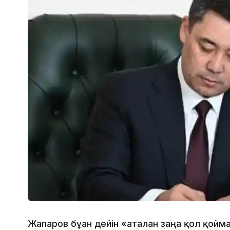
Жапаров бұған дейін «аталған заңға қол қой