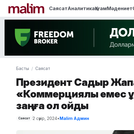
Саясат
Аналитика
Қоғам
Мәдениет
Басты
Саясат
Президент Садыр Жап
«Коммерциялық емес 
заңға қол қойды
2 сәуір, 2024
•
Malim Админ
Саясат