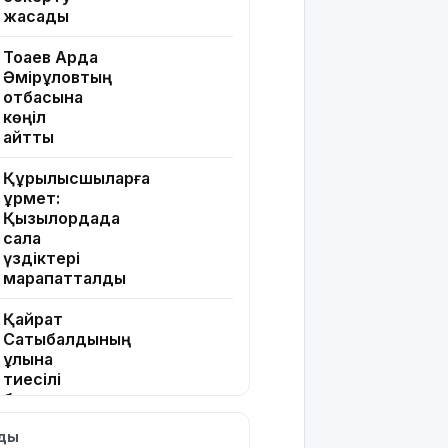
жасады
Тоқаев Ардақ
Әмірқұловтың
отбасына
көңіл
айтты
Құрылысшыларға
құрмет:
Қызылордада
сала
үздіктері
марапатталды
Қайрат
Сатыбалдының
ұлына
тиесілі
болған
«Байсат»
лды
базары