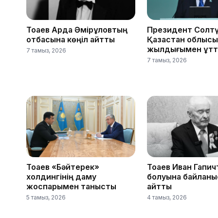
Тоқаев Ардақ Әмірқұловтың
Президент Солтү
отбасына көңіл айтты
Қазақстан облыс
жылдығымен құтт
7 тамыз, 2026
7 тамыз, 2026
Тоқаев «Бәйтерек»
Тоқаев Иван Гапич
холдингінің даму
болуына байланы
жоспарымен танысты
айтты
5 тамыз, 2026
4 тамыз, 2026