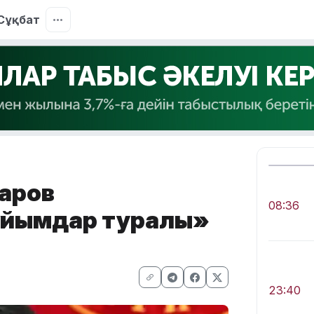
Сұқбат
аров
08:36
ұйымдар туралы»
23:40