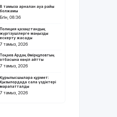
жаңа иесін
8 тамызға арналған ауа райы
тапты
болжамы
Бүгін, 08:36
Қарағандада
Z белгісі
Полиция қазақстандық
бар жейде
жүргізушілерге маңызды
киген
ескерту жасады
жолаушы
7 тамыз, 2026
қызу талқыға
түсті
Тоқаев Ардақ Әмірқұловтың
отбасына көңіл айтты
Президент
7 тамыз, 2026
Солтүстік
Қазақстан
облысының
Құрылысшыларға құрмет:
90
Қызылордада сала үздіктері
марапатталды
жылдығымен
құттықтады
7 тамыз, 2026
Телефон
алаяқтығының
жаңа түрі