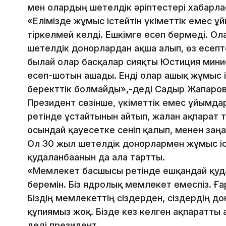
мен олардың шетелдік әріптестері хабарла
«Елімізде жұмыс істейтін үкіметтік емес 
тіркелмей келді. Ешкімге есеп бермеді. Ол
шетелдік донорлардан ақша алып, өз есепте
былай олар басқалар сияқты Юстиция минис
есеп-шотын ашады. Енді олар ашық жұмыс іс
беректтік болмайды»,-деді Садыр Жапаров
Президент сөзінше, үкіметтік емес ұйымдар
ретінде ұстайтынын айтып, жалған ақпарат
осындай қауесетке сеніп қалып, менен заңғ
Ол 30 жыл шетелдік донорлармен жұмыс іст
қудаланбағанын да алға тартты.
«Мемлекет басшысы ретінде ешқандай қуд
беремін. Біз ядролық мемлекет емеспіз. Ғ
Біздің мемлекеттің сіздерден, сіздердің 
құпиямыз жоқ. Бізде кез келген ақпаратты 
деді президент.