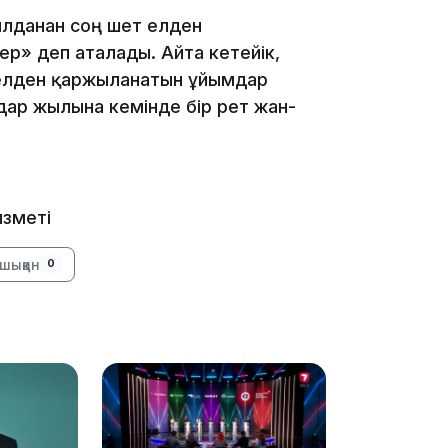
лданған соң шет елден
р» деп аталады. Айта кетейік,
телден қаржыланатын ұйымдар
мдар жылына кемінде бір рет жан-
16:34
ызметі
шыққан
0
16:33
16:01