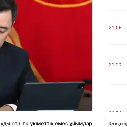
21:59
21:00
20:52
мауды өтініп» үкіметтік емес ұйымдар
Көп оқы