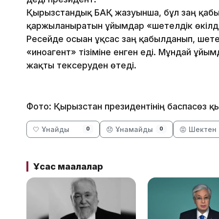
Қырғызстандық БАҚ жазуынша, бұл заң қабы
қаржыланыратын ұйымдар «шетелдік өкілде
Ресейде осыған ұқсас заң қабылданып, ше
«иноагент» тізіміне енген еді. Мұндай ұйы
жақты тексеруден өтеді.
Фото: Қырғызстан президентінің баспасөз қ
🤍 Ұнайды
😞 Ұнамайды
😡 Шектен 
0
0
Ұқсас мақалалар