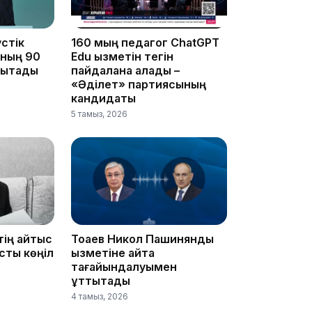
стік
160 мың педагог ChatGPT
ының 90
Edu қызметін тегін
15:33
ықтады
пайдалана алады –
«Әділет» партиясының
кандидаты
5 тамыз, 2026
15:04
14:10
тің қайтыс
Тоқаев Никол Пашинянды
сты көңіл
қызметіне қайта
тағайындалуымен
құттықтады
4 тамыз, 2026