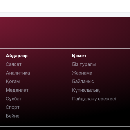
13:14
Айдарлар
Қызмет
Саясат
Біз туралы
Аналитика
Жарнама
Қоғам
Байланыс
13:08
Мәдениет
Құпиялылық
Сұхбат
Пайдалану ережесі
Спорт
Бейне
12:35