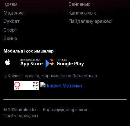
Қоғам
Байланыс
Мәдениет
Құпиялылық
Сұхбат
Пайдалану ережесі
Спорт
Бейне
Мобильді қосымшалар
Download on the
Get it on
App Store
Google Play
Қауіпсіз орнату, жарнамасыз хабарламалар.
© 2025
malim.kz
— Барлық құқықтар қорғалған.
Прайс-парақшасы