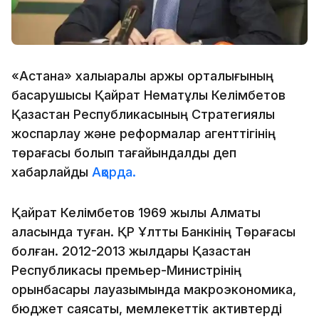
«Астана» халықаралық қаржы орталығының
басқарушысы Қайрат Нематұлы Келімбетов
Қазақстан Республикасының Стратегиялық
жоспарлау және реформалар агенттігінің
төрағасы болып тағайындалды деп
хабарлайды
Ақорда.
Қайрат Келімбетов 1969 жылы Алматы
қаласында туған. ҚР Ұлттық Банкінің Төрағасы
болған. 2012-2013 жылдары Қазақстан
Республикасы премьер-Министрінің
орынбасары лауазымында макроэкономика,
бюджет саясаты, мемлекеттік активтерді