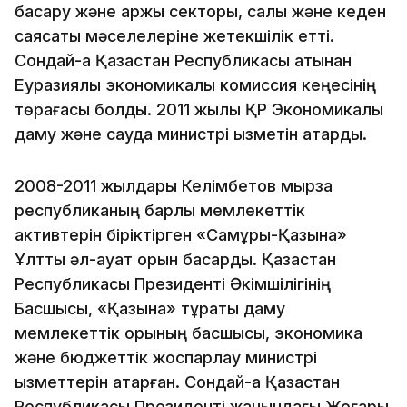
басқару және қаржы секторы, салық және кеден
саясаты мәселелеріне жетекшілік етті.
Сондай-ақ Қазақстан Республикасы атынан
Еуразиялық экономикалық комиссия кеңесінің
төрағасы болды. 2011 жылы ҚР Экономикалық
даму және сауда министрі қызметін атқарды.
2008-2011 жылдары Келімбетов мырза
республиканың барлық мемлекеттік
активтерін біріктірген «Самұрық-Қазына»
Ұлттық әл-ауқат қорын басқарды. Қазақстан
Республикасы Президенті Әкімшілігінің
Басшысы, «Қазына» тұрақты даму
мемлекеттік қорының басшысы, экономика
және бюджеттік жоспарлау министрі
қызметтерін атқарған. Сондай-ақ Қазақстан
Республикасы Президенті жанындағы Жоғары