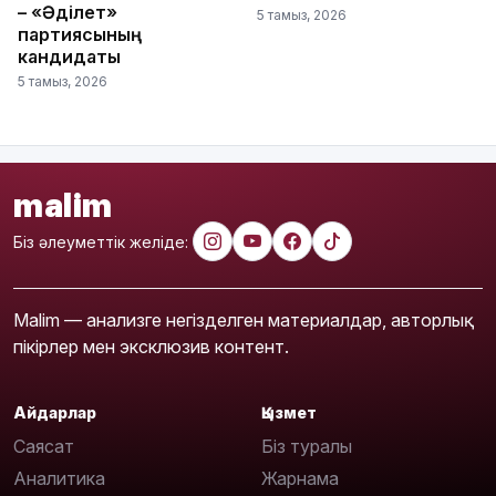
– «Әділет»
5 тамыз, 2026
партиясының
кандидаты
5 тамыз, 2026
malim
Біз әлеуметтік желіде:
Malim — анализге негізделген материалдар, авторлық
пікірлер мен эксклюзив контент.
Айдарлар
Қызмет
Саясат
Біз туралы
Аналитика
Жарнама