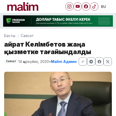
RU
Басты
Саясат
Қайрат Келімбетов жаңа
қызметке тағайындалды
14 қыркүйек, 2020
•
Malim Админ
Саясат