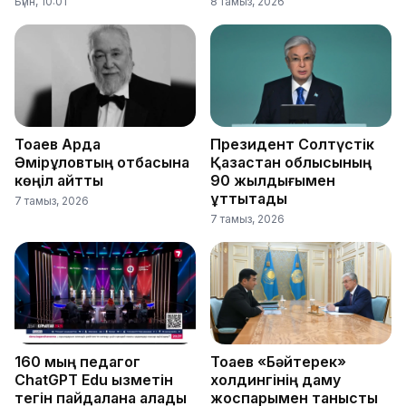
Бүгін, 10:01
8 тамыз, 2026
Тоқаев Ардақ
Президент Солтүстік
Әмірқұловтың отбасына
Қазақстан облысының
көңіл айтты
90 жылдығымен
құттықтады
7 тамыз, 2026
7 тамыз, 2026
160 мың педагог
Тоқаев «Бәйтерек»
ChatGPT Edu қызметін
холдингінің даму
тегін пайдалана алады
жоспарымен танысты