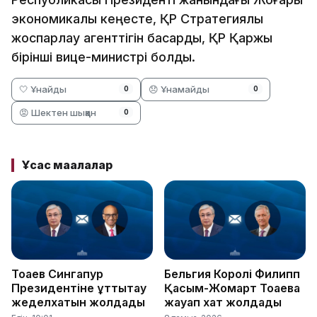
экономикалық кеңесте, ҚР Стратегиялық
жоспарлау агенттігін басқарды, ҚР Қаржы
бірінші вице-министрі болды.
🤍 Ұнайды
😞 Ұнамайды
0
0
😡 Шектен шыққан
0
Ұқсас мақалалар
Тоқаев Сингапур
Бельгия Королі Филипп
Президентіне құттықтау
Қасым-Жомарт Тоқаевқа
жеделхатын жолдады
жауап хат жолдады