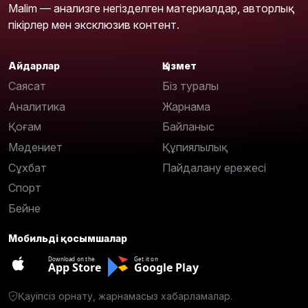
Malim — анализге негізделген материалдар, авторлық
пікірлер мен эксклюзив контент.
Айдарлар
Қызмет
Саясат
Біз туралы
Аналитика
Жарнама
Қоғам
Байланыс
Мәдениет
Құпиялылық
Сұхбат
Пайдалану ережесі
Спорт
Бейне
Мобильді қосымшалар
Download on the
Get it on
App Store
Google Play
Қауіпсіз орнату, жарнамасыз хабарламалар.