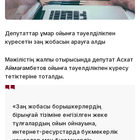
Депутаттар құмар ойынға тәуелділікпен
күресетін заң жобасын қарауға алды
Мәжілістің жалпы отырысында депутат Асхат
Аймағамбетов ойынға тәуелділікпен күресу
тетіктеріне тоқталды.
«Заң жобасы борышкерлердің
бірыңғай тізіміне енгізілген жеке
тұлғалардың ойын ойнауына,
интернет-ресурстарда букмекерлік