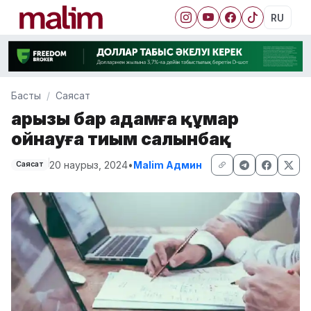
RU
Басты
Саясат
Қарызы бар адамға құмар
ойнауға тиым салынбақ
20 наурыз, 2024
•
Malim Админ
Саясат