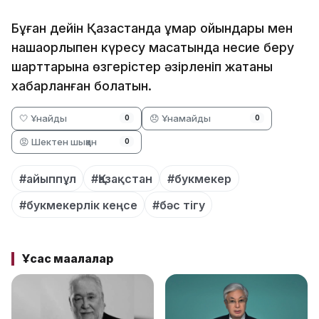
Бұған дейін Қазақстанда құмар ойындары мен
нашақорлықпен күресу мақсатында несие беру
шарттарына өзгерістер әзірленіп жатқаны
хабарланған болатын.
🤍 Ұнайды
😞 Ұнамайды
0
0
😡 Шектен шыққан
0
#айыппұл
#Қазақстан
#букмекер
#букмекерлік кеңсе
#бәс тігу
Ұқсас мақалалар