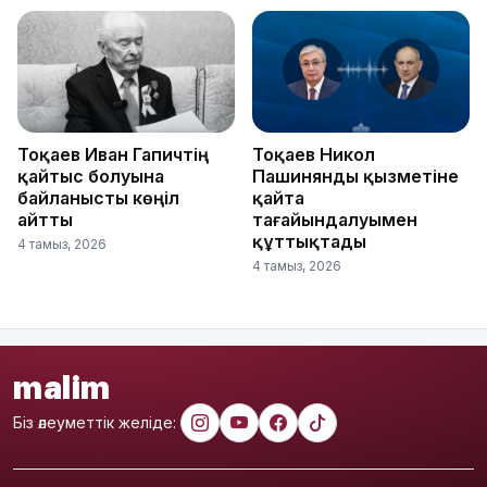
Тоқаев Иван Гапичтің
Тоқаев Никол
қайтыс болуына
Пашинянды қызметіне
байланысты көңіл
қайта
айтты
тағайындалуымен
құттықтады
4 тамыз, 2026
4 тамыз, 2026
malim
Біз әлеуметтік желіде: