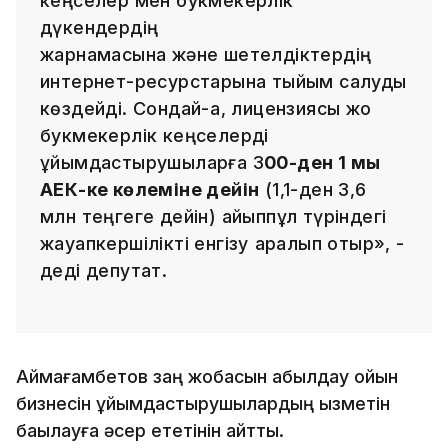
кеңселер мен букмекерлік
дүкендердің
жарнамасына және шетелдіктердің
интернет-ресурстарына тыйым салуды
көздейді. Сондай-ақ, лицензиясы жоқ
букмекерлік кеңселерді
ұйымдастырушыларға 3
00-ден 1 мың
АЕК-ке көлеміне дейін
(1,1-ден 3,6
млн теңгеге дейін) айыппұл түріндегі
жауапкершілікті енгізу қаралып отыр», -
деді депутат.
Аймағамбетов заң жобасын қабылдау ойын
бизнесін ұйымдастырушылардың қызметін
бақылауға әсер ететінін айтты.