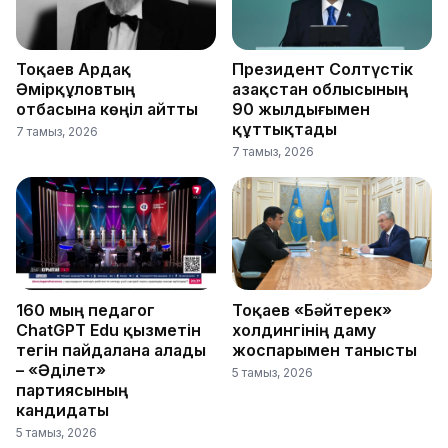
Тоқаев Ардақ
Президент Солтүстік
Әмірқұловтың
Қазақстан облысының
отбасына көңіл айтты
90 жылдығымен
құттықтады
7 тамыз, 2026
7 тамыз, 2026
160 мың педагог
Тоқаев «Бәйтерек»
ChatGPT Edu қызметін
холдингінің даму
тегін пайдалана алады
жоспарымен танысты
– «Әділет»
5 тамыз, 2026
партиясының
кандидаты
5 тамыз, 2026